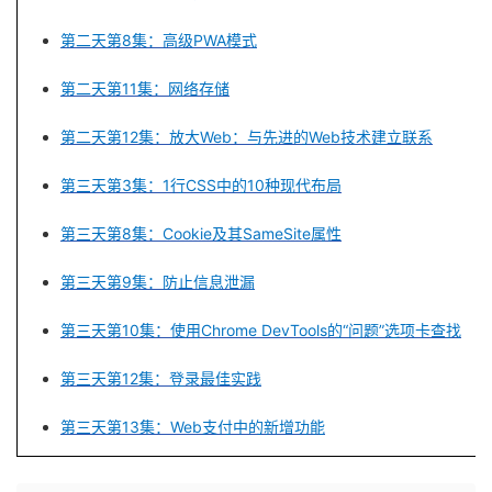
议
注
验
收
第二天
第8集：高级PWA模式
藏
第二天
第11集：网络存储
第二天第12集：放大Web：与先进的Web技术建立联系
第三天第3集：1行CSS中的10种现代布局
第三天第8集：Cookie及其SameSite属性
第三天第9集：防止信息泄漏
第三天第10集：使用Chrome DevTools的“问题”选项卡查找
第三天第12集：登录最佳实践
第三天第13集：Web支付中的新增功能