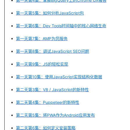
第一天
第4集：掌握BigQuery上的Chrome UX报告
的
Programs
发
者
第一天第5集：如何分析JavaScript包
支
者
我
第一天第6集：Dev Tools时间轴中的核心网络生命
持
学
的
我
第一天第7集：AMP为您服务
第一天第8集：调试JavaScript SEO问题
我
堂
博
的
我
第一天第9集：JS的轻松实现
的
我
客
论
的
我
我
第一天
第10集：使用JavaScript实现结构化数据
技
的
坛
圈
的
我
的
我
第二天第3集：V8 / JavaScript的新特性
术
云
子
直
的
我
课
的
我
第二天
第4集：Puppeteer的新特性
支
声
播
活
的
程
认
的
我
第二天
第5集：将PWA作为Android应用发布
持
建
动
关
证
实
的
第二天
第6集：如何定义安装策略