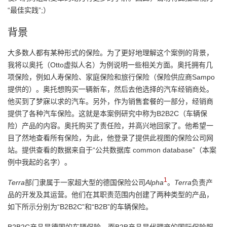
我
注
“最佳实践”;）
的
开
背景
的
Programs
发
大多数人都有某种形式的保险。为了更好地理解这个案例的背景，
支
者
我将以奥托（Otto虚拟人名）为例说明一些相关方面。奥托拥有几
项保险，例如人寿保险、家庭保险和旅行保险（保险供应商Sampo
持
学
提供的）。奥托想购买一辆新车，然后去他选择的汽车经销商处。
他买到了梦寐以求的汽车。另外，作为销售套餐的一部分，经销商
我
堂
提供了各种汽车保险。这就是本案例研究中称为B2B2C（车辆保
险）产品的内容。奥托购买了责任险，并高兴地回家了。他希望一
的
我
我
目了然地查看所有保险，为此，他登录了提供此视图的保险公司网
站。提供查看的数据来自于“公共数据库 common database”（本案
技
的
的
我
例中我起的名字）。
1
Terra
术
云
部门隶属于一家超大型的德国保险公司
Alpha
。
Terra
负责产
课
的
我
品的开发及其运营。他们在其职责范围内创建了两种类型的产品，
如下所示分别为“B2B2C”和“B2B”的车辆保险。
支
声
程
认
的
我