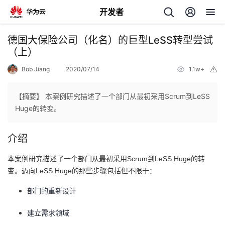
开发者
返
德国大保险公司（化名）的巨型LeSS转型尝试
回
（上）
Bob Jiang
2020/07/14
1.1w+
举
报
【摘要】 本案例研究描述了一个部门从最初采用Scrum到LeSS
Huge的转变。
个
介绍
我
人
本案例研究描述了一个部门从最初采用Scrum到LeSS Huge的转
的
主
变。迈向LeSS Huge的那些步骤包括但不限于：
部门的重新设计
开
页
建立需求领域
发