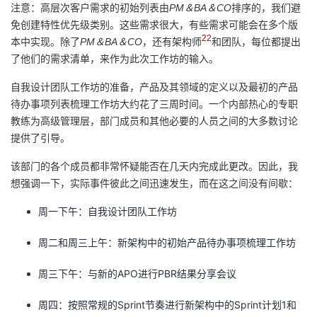
注意：高层次客户需求的初始列表由
PM＆BA＆CO
排序的，我们避
免创建特性优先级类别。这些需求很大，有些需求可能会在多个版
22
本中实现。除了
PM＆BA＆CO
，还有架构师
和团队，每位都提出
了他们的需求清单，来作为此次工作坊的输入。
自我设计团队工作坊的准备，产品及其领域的定义以及最初的产品
待办事项列表梳理工作坊大约花了三周时间。一个内部热心的专职
教练为高级管理层，部门成员和其他必要的人员之间的大多数讨论
提供了引导。
该部门的各个成员都非常怀疑能否在几天内完成此更改。因此，我
想强调一下，实际事件彼此之间迅速发生，而在这之间没有间歇：
周一下午：自我设计团队工作坊
周二和周三上午：新架构中的初始产品待办事项梳理工作坊
周三下午：与新的APO进行PBR结果分享会议
周四：按照常规的Sprint节奏进行新架构中的Sprint计划1和