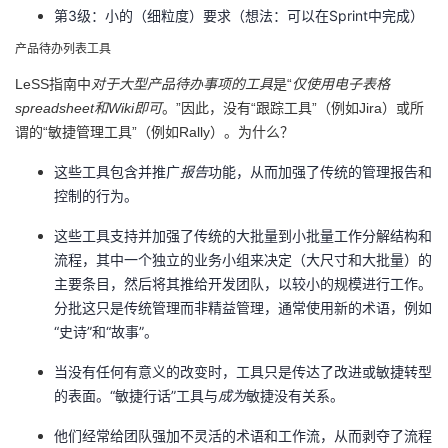
第3级：小的（细粒度）要求（想法：可以在Sprint中完成）
产品待办列表工具
LeSS指南中
对于大型产品待办事项的工具
是“
仅使用电子表格
spreadsheet和Wiki即可
。”因此，没有“跟踪工具”（例如Jira）或所
谓的“敏捷管理工具”（例如Rally）。为什么？
这些工具包含并推广
报告
功能，从而加强了传统的管理报告和
控制的行为。
这些工具支持并加强了传统的大批量到小批量工作分解结构和
流程，其中一个独立的业务小组来决定（大尺寸和大批量）的
主要条目，然后将其推给开发团队，以较小的规模进行工作。
分批这只是传统管理而非精益管理，通常使用新的术语，例如
“史诗”和“故事”。
当没有任何有意义的改变时，工具只是传达了改进或敏捷转型
的表面。“敏捷行话”工具与
成为
敏捷没有关系。
他们经常给团队强加不灵活的术语和工作流，从而剥夺了流程