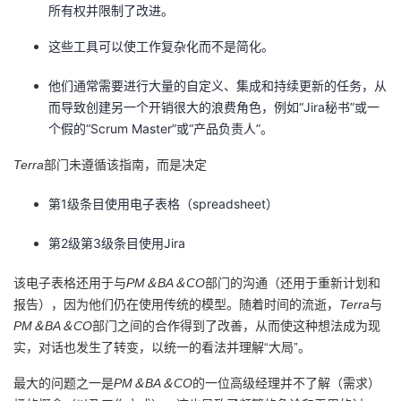
所有权并限制了改进。
这些工具可以使工作复杂化而不是简化。
他们通常需要进行大量的自定义、集成和持续更新的任务，从
而导致创建另一个开销很大的浪费角色，例如“Jira秘书”或一
个假的“Scrum Master”或“产品负责人”。
Terra
部门未遵循该指南，而是决定
第1级条目使用电子表格（spreadsheet）
第2级第3级条目使用Jira
该电子表格还用于与
PM＆BA＆CO
部门的沟通（还用于重新计划和
报告），因为他们仍在使用传统的模型。随着时间的流逝，
Terra
与
PM＆BA＆CO
部门之间的合作得到了改善，从而使这种想法成为现
实，对话也发生了转变，以统一的看法并理解“大局”。
最大的问题之一是
PM＆BA＆CO
的一位高级经理并不了解（需求）