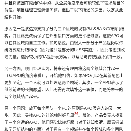
并且将被困在原始RA中的、从全局角度来看可能较低了需求条目的
价值。项目经理已理解该问题，但出于以下所述的原因，决定从此
结构开始。
原因之一是该选择支持了分为三个区域的现有
PM＆BA＆CO
部门结
构，并且此更改确保了在外部接口方面的更平稳过渡。这使APO可
以在其区域内自主工作。换句话说，由很大一部分于产品组仍以传
统方式进行结构化（因为这只是部分的LeSS实施），因此考虑到政
治力量，选择较小的RA是折衷方案，以帮助与传统组织保持一致。
另一方面，项目经理认为，将来还有理由将这两个领域合并起来
（从APO的角度来看），开始他相信，如果APO可以在其新角色上
更加坚定，一个人就可以处理这两个领域，其次，一个APO表示了
继续前进的长期愿望，因此无需再次填补这一职位，而是将未来的
两个领域结合起来。
另一个问题：放开每个团队一个PO的原则是APO候选人的又一大
26
步。因此，寻找APO的讨论耗时好几周
。最终，产品负责人找到
了三个合适的APO，他们感觉比较舒服（对于认知负荷、愿意尝试
和学习新结构的方面）对于拥有一个领域并在每个领域和多个团队