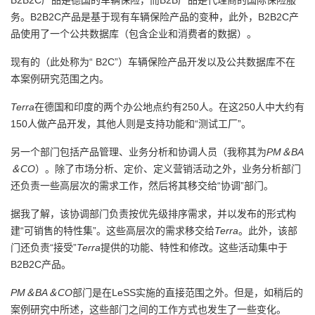
B2B2C产品是德国的车辆保险，而B2B产品是代理商的国际保险服
持
建
证
实
的
务。B2B2C产品是基于现有车辆保险产品的变种，此外，B2B2C产
品使用了一个公共数据库（包含企业和消费者的数据）。
议
验
收
现有的（此处称为“ B2C”）车辆保险产品开发以及公共数据库不在
藏
本案例研究范围之内。
Terra
在德国和印度的两个办公地点约有250人。在这250人中大约有
150人做产品开发，其他人则是支持功能和“测试工厂”。
另一个部门包括产品管理、业务分析和协调人员（我称其为
PM＆BA
＆CO
）。除了市场分析、定价、定义营销活动之外，业务分析部门
还负责一些高层次的需求工作，然后将其移交给“协调”部门。
据我了解，该协调部门负责按优先级排序需求，并以发布的形式构
建“可销售的特性集”。这些高层次的需求移交给
Terra
。此外，该部
门还负责“接受”
Terra
提供的功能、特性和修改。这些活动集中于
B2B2C产品。
PM＆BA＆CO
部门是在LeSS实施的直接范围之外。但是，如稍后的
案例研究中所述，这些部门之间的工作方式也发生了一些变化。