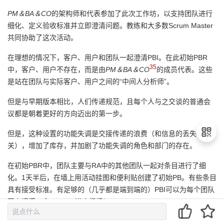
PM＆BA＆CO
的架构师和代表参加了此次工作坊，以支持团队进行
细化、定义验收标准并立即澄清问题。教练和大多数Scrum Master
共同协助了这次活动。
在理想的情况下，客户、用户和团队一起澄清PBI。在此初始PBR
35
中，客户、用户不存在，而是由
PM＆BA＆CO
的成员代表。这些
是站在团队与实际客户、用户之间的“中间人分析师”。
但是与早期版本相比，人们传递规范，且每个人与之交谈的普通会
议都是朝着更好的方向迈出的第一步。
但是，这种设置的功能失调是交接传递的浪费（和信息的丢失相
关），增加了库存，并加剧了功能失调的角色和部门的存在。
在初始PBR中，团队主要与RA中的其他团队一起对条目进行了细
退
化。1天半后，在墙上用活动挂图和便利贴创建了初始PB。有些条目
出
具有接受标准。有足够的（几乎都是端到端的）PBI可以为每个团队
登
至少填满一个Sprint。进度很棒！
录
36
在初始PBR的结尾，团队使用“魔术估算”
方法以及相对的故事点