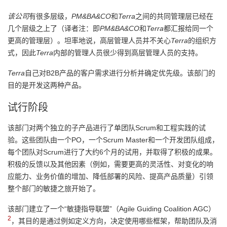
该公司
有很多层级，
PM&BA&CO
和
Terra
之间的共同管理层已经在
几个层级之上了（译者注：即
PM&BA&CO
和
Terra
都汇报给同一个
更高的管理层）。坦率地说，高层管理人员并不关心
Terra
的组织方
式，因此
Terra
内部的管理人员很少得到高层管理人员的支持。
Terra
自己对B2B产品的客户需求进行分析并确定优先级。该部门的
目的是开发这两种产品。
试行阶段
该部门对两个独立的子产品进行了单团队Scrum和工程实践的试
验。这些团队由一个PO，一个Scrum Master和一个开发团队组成，
每个团队对Scrum进行了大约6个月的试用，并取得了积极的成果。
积极的反馈以及其他因素（例如，需要更高的灵活性、对变化的响
应能力、业务价值的增加、降低部署的风险、提高产品质量）引领
整个部门的敏捷之旅开始了。
该部门建立了一个“敏捷指导联盟”（Agile Guiding Coalition AGC）
2
，其目的是通过例如定义方向，决定使用哪些框架，帮助团队及消