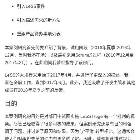
引入LeSS事件
者
引入描述需求的新方法
我
重组产品待办事项列表
的
我
本案例研究首先简要介绍了背景，试用阶段（2016年夏季-2016年
12月，当时我不在场）以及最初采用Scrum的过程（2016年12月至
博
的
我
2017年3月），在此期间我曾经指导了该部门。
客
论
的
我
LeSS的大规模采用始于2017年4月，并进行了更深入的描述。我一
直在全职工作，直到2017年6月。此外，我还吸收了开发主管和其他
坛
圈
的
我
成员在2018年夏季之前的反馈。
子
直
的
我
目的
我
播
活
的
本案例研究的目的是对部门中试图实施 LeSS Huge 有一个批判的视
角。尽管已经取得了很多积极的成果，但案例研究还是有目的地强
我
动
关
调了问题，并讨论了原因和结果，因为与“平滑”转型相比，这通常会
的
使人们对组织变革的动力有更多的了解。因此，请勿将此描述视为