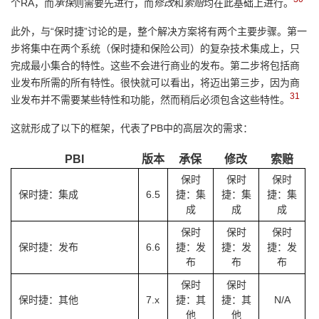
个RA，而
承保
则需要先进行，而
修改
和
索赔
均在此基础上进行。
此外，与“保时捷”讨论的是，整个解决方案将有两个主要步骤。第一
步将集中在两个系统（保时捷和保险公司）的复杂技术集成上，只
完成最小集合的特性。这些不会进行商业的发布。第二步将包括商
业发布所需的所有特性。很快就可以看出，将迈出第三步，因为商
31
业发布并不需要某些特性和功能，然而稍后必须包含这些特性。
这就形成了以下的框架，代表了PB中的高层次的需求：
PBI
版本
承保
修改
索赔
保时
保时
保时
保时捷：集成
6.5
捷：集
捷：集
捷：集
成
成
成
保时
保时
保时
保时捷：发布
6.6
捷：发
捷：发
捷：发
布
布
布
保时
保时
保时捷：其他
7.x
捷：其
捷：其
N/A
他
他