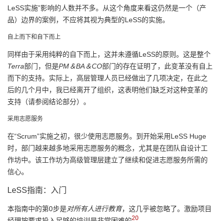
LeSS实施”影响的人数并不多。从这个角度来看这仍然是一个（产
品）边界的案例，不应将其视为典型的LeSS的实施。
自上而下和自下而上
同样由于采用纯粹的自下而上，这并未遵循LeSS的原则。这是整个
Terra
部门，但是
PM＆BA＆CO
部门的存在证明了，此变革没有自上
而下的支持。实际上，高层管理人员已经做出了几项决定，在此之
后的几个月中，我已经离开了组织，这表明他们缺乏对这种变革的
支持（请参阅结论部分）。
采用志愿服务
在“Scrum”实施之初，很少使用志愿服务。到开始采用LeSS Huge
时，部门越来越多地采用志愿服务的概念，尤其是在团队自设计工
作坊中。该工作坊为高级管理层建立了继续和促进志愿服务所需的
信心。
LeSS指南：入门
本指南中的第0步是
对所有人进行教育
，这几乎被忽略了。激励项目
20
经理按要求投入足够的培训是非常困难的
。