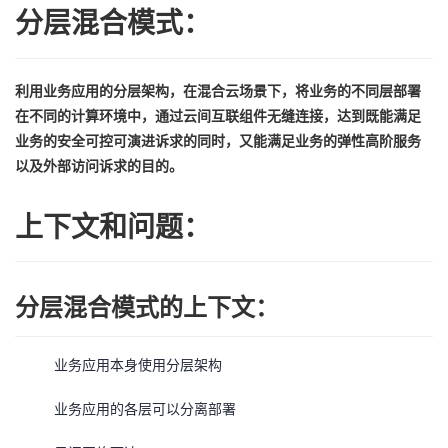
分层混合模式：
者
我
利用业务应用的分层架构，在混合云场景下，将业务的不同层部署
在不同的计算环境中，通过云间互联组件无缝连接，达到既能满足
的
我
业务的安全可控可演进诉求的同时，又能满足业务的弹性高阶服务
以及外部访问诉求的目的。
博
的
我
上下文和问题：
客
论
的
我
坛
圈
的
我
分层混合模式的上下文：
子
直
的
我
业务应用本身使用分层架构
我
播
活
的
业务应用的各层可以分离部署
我
动
关
的