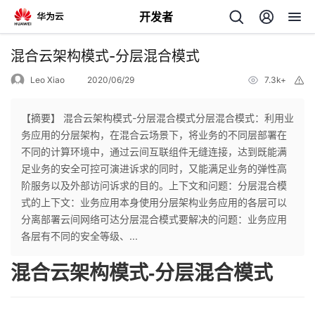
开发者
返
混合云架构模式-分层混合模式
回
Leo Xiao
2020/06/29
7.3k+
举
报
【摘要】 混合云架构模式-分层混合模式分层混合模式：利用业
务应用的分层架构，在混合云场景下，将业务的不同层部署在
不同的计算环境中，通过云间互联组件无缝连接，达到既能满
个
足业务的安全可控可演进诉求的同时，又能满足业务的弹性高
阶服务以及外部访问诉求的目的。上下文和问题：分层混合模
我
人
式的上下文：业务应用本身使用分层架构业务应用的各层可以
分离部署云间网络可达分层混合模式要解决的问题：业务应用
的
主
各层有不同的安全等级、...
混合云架构模式-分层混合模式
开
页
发