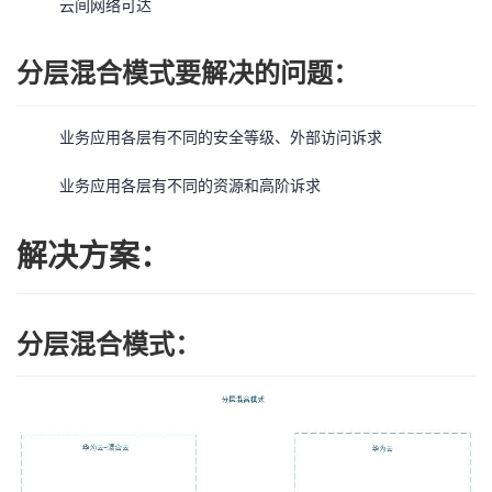
云间网络可达
我
注
的
开
分层混合模式要解决的问题：
的
Programs
发
支
者
业务应用各层有不同的安全等级、外部访问诉求
持
业务应用各层有不同的资源和高阶诉求
学
我
堂
解决方案：
的
我
我
分层混合模式：
技
的
的
我
术
云
课
的
我
支
声
程
认
的
我