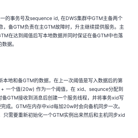
的事务号及sequence id, 在DWS集群中GTM主备两个
息，备GTM负责在主GTM故障时，升主继续提供服务。主
GTM在达到阈值后写本地数据并同时保证在备GTM中也落
的数据。
到阈值时刷新本地和备GTM的数据，在上一次阈值是写入数据后的第
 + 一个值(20w) 作为一个阈值，在 xid、sequnce分配到
备GTM接收到消息后创建一个服务线程，并将事务xid写
成。GTM在内存中xid每加20w时会向备机同步一次。
，只需要重新初始化一个GTM实例出来然后和主机同步xid