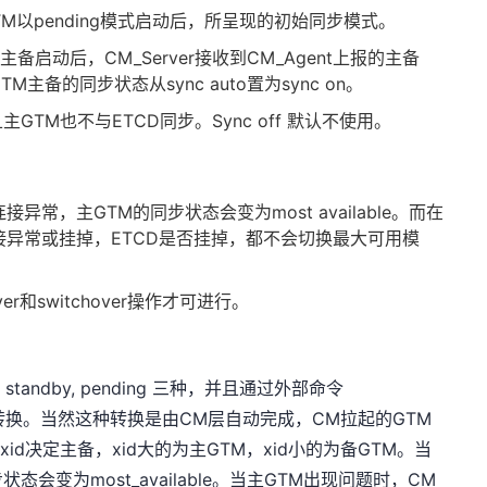
GTM以pending模式启动后，所呈现的初始同步模式。
M主备启动后，CM_Server接收到CM_Agent上报的主备
主备的同步状态从sync auto置为sync on。
且主GTM也不与ETCD同步。Sync off 默认不使用。
异常，主GTM的同步状态会变为most available。而在
接异常或挂掉，ETCD是否挂掉，都不会切换最大可用模
ver和switchover操作才可进行。
, standby, pending 三种，并且通过外部命令
y进行角色间的转换。当然这种转换是由CM层自动完成，CM拉起的GTM
xid决定主备，xid大的为主GTM，xid小的为备GTM。当
会变为most_available。当主GTM出现问题时，CM