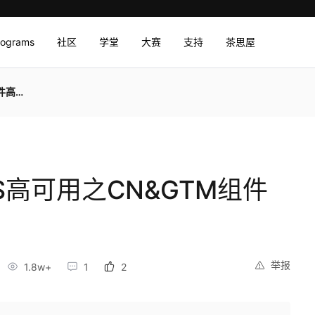
rograms
社区
学堂
大赛
支持
茶思屋
用介绍
 DWS高可用之CN&GTM组件
举报
1.8w+
1
2