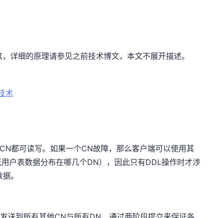
构筑，详细的原理请参见之前技术博文，本文不展开描述。
A技术
每个CN都可读写。如果一个CN故障，那么客户端可以使用其
张用户表数据分布在哪几个DN），因此只有DDL操作时才涉
数据。
QL发送到所有其他CN与所有DN，通过两阶段提交来保证各