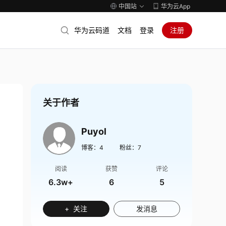
中国站
华为云App
华为云码道
文档
登录
注册
关于作者
Puyol
博客：
4
粉丝：
7
阅读
获赞
评论
6.3w+
6
5
+ 关注
发消息