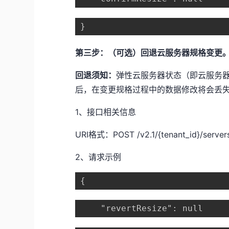
}
第三步：（可选）回退云服务器规格变更
回退须知：
弹性云服务器状态（即云服务器的“OS
后，在变更规格过程中的数据修改将会丢
1、接口相关信息
URI格式：POST /v2.1/{tenant_id}/servers/
2、请求示例
{
    "revertResize": null