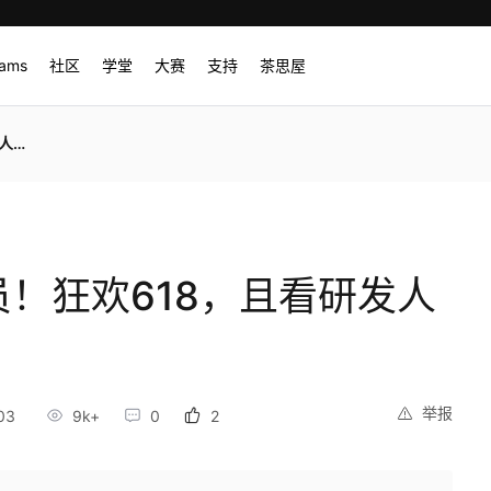
rams
社区
学堂
大赛
支持
茶思屋
求生
！狂欢618，且看研发人
举报
03
9k+
0
2