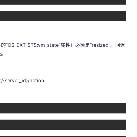
。
-EXT-STS:vm_state”属性）必须是“resized”。回退
失。
{server_id}/action