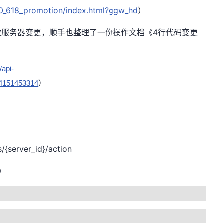
020_618_promotion/index.html?ggw_hd
）
做服务器变更，顺手也整理了一份操作文档《4行代码变更
/api-
44151453314
）
{server_id}/action
）