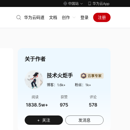
中国站
华为云App
华为云码道
文档
创作
登录
注册
关于作者
技术火炬手
博客：
1.6k+
粉丝：
1k+
阅读
获赞
评论
1838.5w+
975
578
+ 关注
发消息