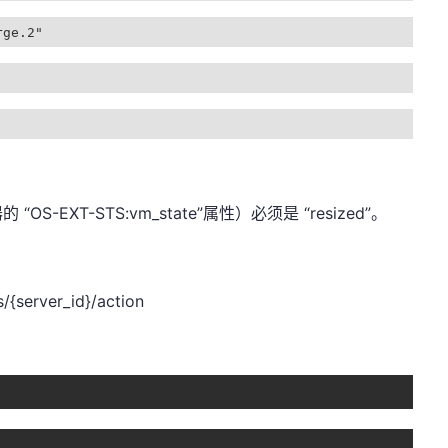
e.2"
EXT-STS:vm_state”属性）必须是 “resized”。
{server_id}/action