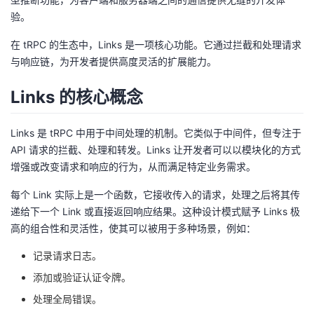
验。
者
在 tRPC 的生态中，Links 是一项核心功能。它通过拦截和处理请求
我
与响应链，为开发者提供高度灵活的扩展能力。
的
我
Links 的核心概念
博
的
我
Links 是 tRPC 中用于中间处理的机制。它类似于中间件，但专注于
API 请求的拦截、处理和转发。Links 让开发者可以以模块化的方式
客
论
的
我
增强或改变请求和响应的行为，从而满足特定业务需求。
坛
圈
的
我
每个 Link 实际上是一个函数，它接收传入的请求，处理之后将其传
递给下一个 Link 或直接返回响应结果。这种设计模式赋予 Links 极
子
直
的
我
高的组合性和灵活性，使其可以被用于多种场景，例如：
记录请求日志。
我
播
活
的
添加或验证认证令牌。
我
动
关
的
处理全局错误。