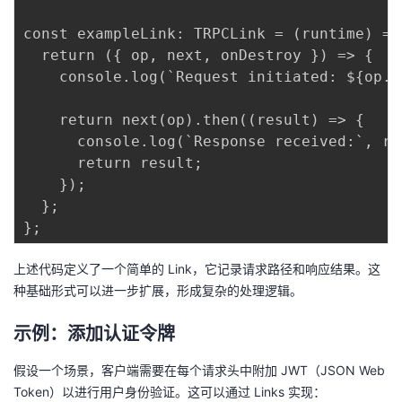
持
建
证
实
的
const exampleLink: TRPCLink = (runtime) => 
议
验
收
  return ({ op, next, onDestroy }) => {

    console.log(`Request initiated: ${op.t
藏
    return next(op).then((result) => {

      console.log(`Response received:`, res
      return result;

    });

  };

上述代码定义了一个简单的 Link，它记录请求路径和响应结果。这
种基础形式可以进一步扩展，形成复杂的处理逻辑。
示例：添加认证令牌
假设一个场景，客户端需要在每个请求头中附加 JWT（JSON Web
Token）以进行用户身份验证。这可以通过 Links 实现：