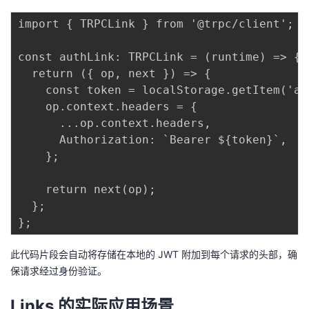
import { TRPCLink } from '@trpc/client';

const authLink: TRPCLink = (runtime) => {

  return ({ op, next }) => {

    const token = localStorage.getItem('aut
    op.context.headers = {

      ...op.context.headers,

      Authorization: `Bearer ${token}`,

    };

    return next(op);

  };

此代码片段会自动将存储在本地的 JWT 附加到每个请求的头部，确
保请求经过身份验证。
Links 的实际应用场景