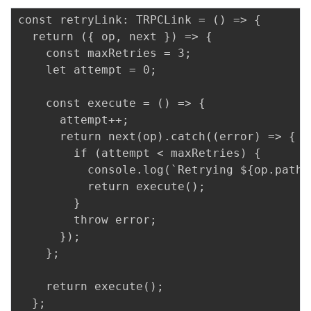
const retryLink: TRPCLink = () => {

  return ({ op, next }) => {

    const maxRetries = 3;

    let attempt = 0;

    const execute = () => {

      attempt++;

      return next(op).catch((error) => {

        if (attempt < maxRetries) {

          console.log(`Retrying ${op.path}
          return execute();

        }

        throw error;

      });

    };

    return execute();

  };
