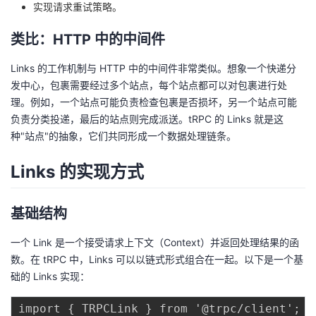
实现请求重试策略。
我
注
的
开
类比：HTTP 中的中间件
的
Programs
发
Links 的工作机制与 HTTP 中的中间件非常类似。想象一个快递分
支
者
发中心，包裹需要经过多个站点，每个站点都可以对包裹进行处
理。例如，一个站点可能负责检查包裹是否损坏，另一个站点可能
持
学
负责分类投递，最后的站点则完成派送。tRPC 的 Links 就是这
种"站点"的抽象，它们共同形成一个数据处理链条。
我
堂
Links 的实现方式
的
我
我
基础结构
技
的
的
我
一个 Link 是一个接受请求上下文（Context）并返回处理结果的函
术
云
课
的
我
数。在 tRPC 中，Links 可以以链式形式组合在一起。以下是一个基
础的 Links 实现：
支
声
程
认
的
我
import { TRPCLink } from '@trpc/client';
