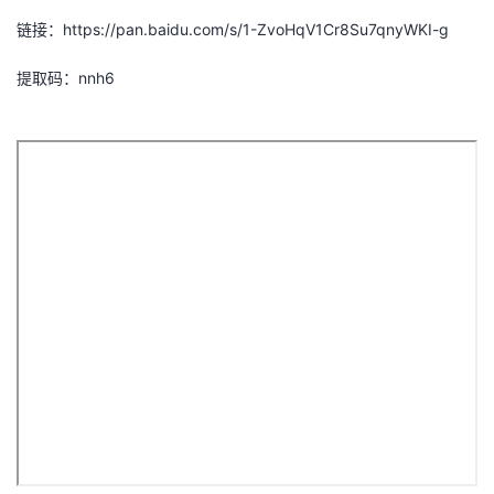
链接：https://pan.baidu.com/s/1-ZvoHqV1Cr8Su7qnyWKI-g
提取码：nnh6