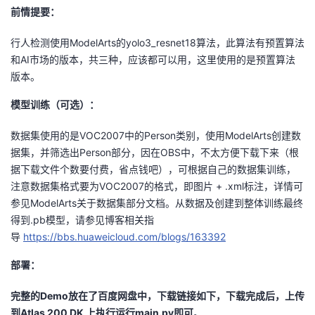
前情提要：
我
注
的
开
行人检测使用ModelArts的yolo3_resnet18算法，此算法有预置算法
的
Programs
发
和AI市场的版本，共三种，应该都可以用，这里使用的是预置算法
版本。
支
者
模型训练（可选）：
持
学
数据集使用的是VOC2007中的Person类别，使用ModelArts创建数
据集，并筛选出Person部分，因在OBS中，不太方便下载下来（根
我
堂
据下载文件个数要付费，省点钱吧），可根据自己的数据集训练，
注意数据集格式要为VOC2007的格式，即图片 + .xml标注，详情可
的
我
我
参见ModelArts关于数据集部分文档。从数据及创建到整体训练最终
得到.pb模型，请参见博客相关指
技
的
的
我
导
https://bbs.huaweicloud.com/blogs/163392
术
云
课
的
我
部署：
支
声
程
认
的
我
完整的Demo放在了百度网盘中，下载链接如下，下载完成后，上传
到Atlas 200 DK 上执行运行main.py即可
。