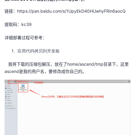
持
建
证
实
的
链接：https://pan.baidu.com/s/1UpyEkD40HUwhyFRin6aocQ
议
验
收
提取码：kc39
藏
详细部署过程可参考：
应用代码拷贝到开发板
我将下载的压缩包解压，放在了home/ascend/tmp目录下，这里
ascend是我的用户名，要修改成你自己的。