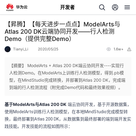
开发者
返
【昇腾】【每天进步一点点】ModelArts与
回
Atlas 200 DK云端协同开发——行人检测
Demo（提供完整Demo）
Tianyi_Li
2020/05/25
1.6w+
举
报
【摘要】 ModelArts + Atlas 200 DK端云协同开发----实现行
个
人检测Demo。在ModelArts上训练行人检测模型，得到.pb模
型，在MindStudio完成转换，并部署到Atlas 200 DK，完成端
我
人
到端的行人检测流程（附完成Demo代码和最终效果视频）。
的
主
基于ModelArts与Atlas 200 DK
端云协同开发，基于开源数据集，
使用ModelArts训练行人检测模型，在本地MindStudio完成模型转
开
页
换，最终部署到Atlas 200 DK，从数据集到最终部署的端到端开发实
践技能。开发技能的流程如图所示：
发