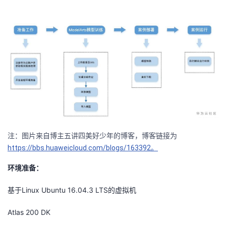
者
我
的
我
博
的
我
客
论
的
我
注：图片来自博主五讲四美好少年的博客，博客链接为
坛
圈
的
我
https://bbs.huaweicloud.com/blogs/163392。
子
直
的
我
环境准备：
我
播
活
的
基于Linux Ubuntu 16.04.3 LTS的虚拟机
我
动
关
Atlas 200 DK
的