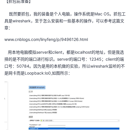
【抓包前准备】
者
既然要抓包，我的装备是个人电脑，操作系统是Mac OS。抓包工
具是wireshark，至于怎么安装和一些基本的操作，可以参考这篇文
我
章：
的
我
www.cnblogs.com/linyfeng/p/9496126.html
用本地电脑模拟server和client，都是localhost的地址，但是我选
博
的
我
择的是不同的端口进行标识。server的端口号：12345；client的端
口号：50784。因为是用的本机做的实验，所以wireshark监听的不
客
论
的
我
是网卡而是Loopback:lo0,如图所示：
坛
圈
的
我
子
直
的
我
我
播
活
的
我
动
关
的