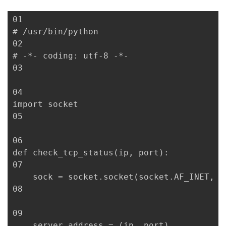
01

# /usr/bin/python

02

# -*- coding: utf-8 -*-

03

04

import socket

05

06

def check_tcp_status(ip, port):

07

    sock = socket.socket(socket.AF_INET, so
08

09

    server_address = (ip, port)
