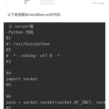
我
注
的
开
以下是我模拟client和server的代码：
的
Programs
发
 1）server端

支
者
-Python 代码

01

持
学
#! /usr/bin/python

02

我
堂
# -*- coding: utf-8 -*-

03

的
我
我
04

技
的
的
我
import socket

05

术
云
课
的
我
06

支
声
程
认
的
我
sock = socket.socket(socket.AF_INET, socket
07
