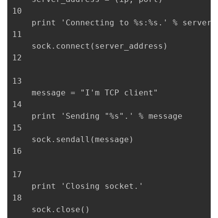
10

    print 'Connecting to %s:%s.' % server_a
11

    sock.connect(server_address)

12

13

    message = "I'm TCP client"

14

    print 'Sending "%s".' % message

15

    sock.sendall(message)

16

17

    print 'Closing socket.'

18

    sock.close()
