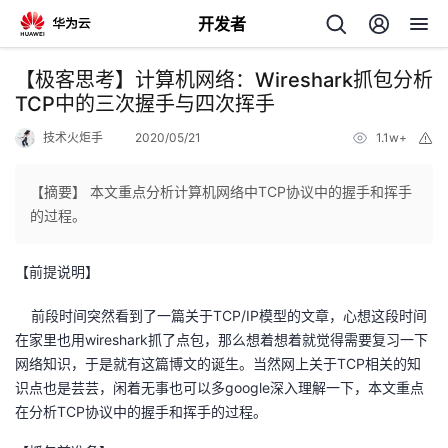
开发者
返
【极客思考】计算机网络：Wireshark抓包分析
回
TCP中的三次握手与四次挥手
技术火炬手
2020/05/21
1.1w+
举
报
【摘要】 本文重点分析计算机网络中TCP协议中的握手和挥手
的过程。
个
【前提说明】
我
人
前段时间突然看到了一篇关于TCP/IP模型的文章，心想这段时间
的
主
在家里也用wireshark抓了点包，那么想着想着就觉得需要复习一下
网络知识，于是就有这篇博文的诞生。当然网上关于TCP相关的知
开
页
识点也是芸芸，闲着无事也可以多google深入理解一下，本文重点
在分析TCP协议中的握手和挥手的过程。
发