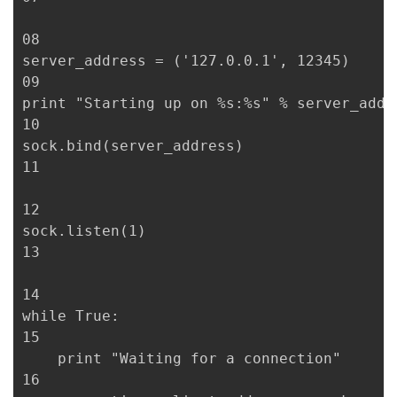
持
建
证
实
的
08

议
验
收
server_address = ('127.0.0.1', 12345)

09

藏
print "Starting up on %s:%s" % server_addre
10

sock.bind(server_address)

11

12

sock.listen(1)

13

14

while True:

15

    print "Waiting for a connection"

16
