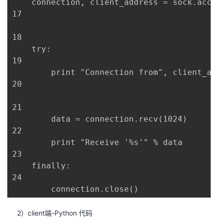
    connection, client_address = sock.accep
17

18

    try:

19

        print "Connection from", client_add
20

21

        data = connection.recv(1024)

22

        print "Receive '%s'" % data

23

    finally:

24

        connection.close()
2）client端-Python 代码