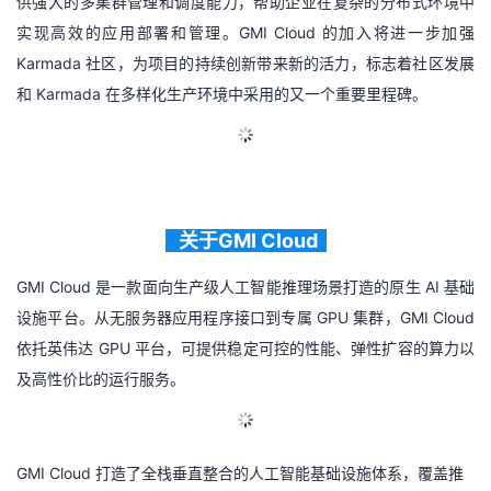
供强大的多集群管理和调度能力，帮助企业在复杂的分布式环境中
实现高效的应用部署和管理。
GMI Cloud 的加入将进一步加强
的
Programs
发
者
Karmada 社区，为项目的持续创新带来新的活力，标志着社区发展
支
者
我
和 Karmada 在多样化生产环境中采用的又一个重要里程碑。
持
学
的
我
我
堂
博
的
我
关于GMI Cloud
的
我
客
论
的
我
我
GMI Cloud 是一款面向生产级人工智能推理场景打造的原生 AI 基础
技
的
坛
圈
的
我
的
我
设施平台。从无服务器应用程序接口到专属 GPU 集群，GMI Cloud
依托英伟达 GPU 平台，可提供稳定可控的性能、弹性扩容的算力以
术
云
子
直
的
我
课
的
我
及高性价比的运行服务。
支
声
播
活
的
程
认
的
我
持
建
动
关
证
实
的
GMI Cloud 打造了全栈垂直整合的人工智能基础设施体系，覆盖推