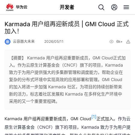
开发者
返
Karmada 用户组再迎新成员 | GMI Cloud 正式
回
加入！
云容器大未来
2026/05/11
6k+
举
报
【摘要】 Karmada 用户组再迎重要新成员，GMI Cloud正式加
入。作为云原生计算基金会（CNCF）旗下的项目，Karmada
个
致力于为用户提供强大的多集群管理和调度能力，帮助企业在
复杂的分布式环境中实现高效的应用部署和管理。GMI Cloud
我
人
的加入将进一步加强 Karmada 社区，为项目的持续创新带来
新的活力，标志着社区发展和 Karmada 在多样化生产环境中
我
的
主
采用的又一个重要里程碑。
我
的
开
页
[1]
Karmada
用户组再迎重要新成员
，
GMI Cloud
正
式加入。
作为云
原生计算基金会（CNCF）旗下的项目，Karmada 致力于为用户提
我
的
开
发