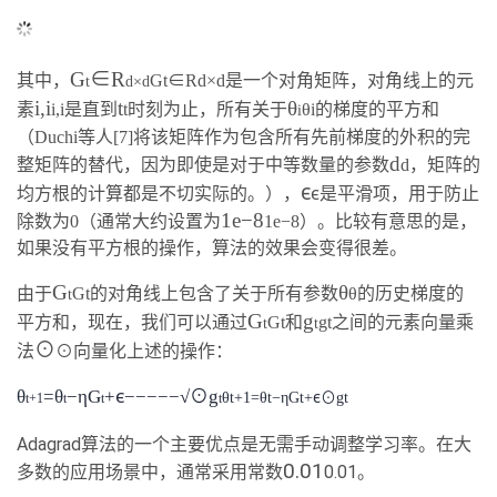
G
∈
R
其中，
Gt
∈
Rd×d是一个对角矩阵，对角线上的元
t
d×d
i,i
t
θ
素
i,i是直到
t时刻为止，所有关于
θi的梯度的平方和
i
（Duchi等人[7]将该矩阵作为包含所有先前梯度的外积的完
d
整矩阵的替代，因为即使是对于中等数量的参数
d，矩阵的
ϵ
ϵ
均方根的计算都是不切实际的。），
是平滑项，用于防止
1e
−
8
除数为0（通常大约设置为
1e
−
8）。比较有意思的是，
如果没有平方根的操作，算法的效果会变得很差。
G
θ
由于
Gt的对角线上包含了关于所有参数
θ的历史梯度的
t
G
g
平方和，现在，我们可以通过
Gt和
gt之间的元素向量乘
t
t
⊙
法
⊙
向量化上述的操作：
ϵ
θ
=θ
−
ηG
+
−−−−−√⊙
g
ϵ
θt+1=θt
−
ηGt+
⊙
gt
t+1
t
t
t
Adagrad算法的一个主要优点是无需手动调整学习率。在大
0.01
多数的应用场景中，通常采用常数
0.01。