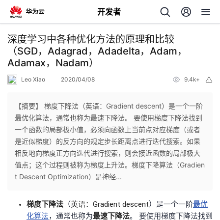
开发者
返
深度学习中各种优化方法的原理和比较
回
（SGD，Adagrad，Adadelta，Adam，
Adamax，Nadam）
Leo Xiao
2020/04/08
9.4k+
举
报
【摘要】 梯度下降法（英语：Gradient descent）是一个一阶
个
最优化算法，通常也称为最速下降法。 要使用梯度下降法找到
一个函数的局部极小值，必须向函数上当前点对应梯度（或者
我
人
是近似梯度）的反方向的规定步长距离点进行迭代搜索。如果
相反地向梯度正方向迭代进行搜索，则会接近函数的局部极大
我
的
主
值点；这个过程则被称为梯度上升法。梯度下降算法（Gradien
t Descent Optimization）是神经...
我
的
开
页
梯度下降法
（
英语：
Gradient descent
）是一个一阶
最优
我
的
开
发
化
算法
，通常也称为
最速下降法
。 要使用梯度下降法找到