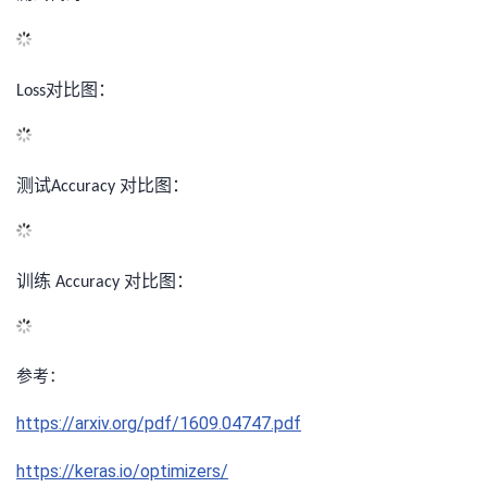
对比图：
Loss
测试
对比图：
Accuracy
训练
对比图：
Accuracy
参考：
https://arxiv.org/pdf/1609.04747.pdf
https://keras.io/optimizers/