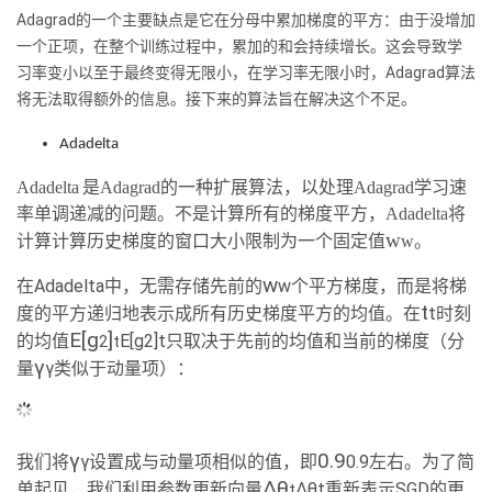
Adagrad的一个主要缺点是它在分母中累加梯度的平方：由于没增加
一个正项，在整个训练过程中，累加的和会持续增长。这会导致学
习率变小以至于最终变得无限小，在学习率无限小时，Adagrad算法
将无法取得额外的信息。接下来的算法旨在解决这个不足。
Adadelta
Adadelta
是Adagrad的一种扩展算法，以处理Adagrad学习速
率单调递减的问题。不是计算所有的梯度平方，Adadelta将
w
计算计算历史梯度的窗口大小限制为一个固定值
w。
w
在Adadelta中，无需存储先前的
w个平方梯度，而是将梯
t
度的平方递归地表示成所有历史梯度平方的均值。在
t时刻
E[g
]
的均值
E[g2]t只取决于先前的均值和当前的梯度（分
2
t
γ
量
γ类似于动量项）：
γ
0.9
我们将
γ设置成与动量项相似的值，即
0.9左右。为了简
Δθ
单起见，我们利用参数更新向量
Δθt重新表示SGD的更
t