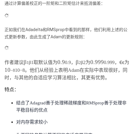
通过计算偏差校正的一阶矩和二阶矩估计来抵消偏差：
正如我们在Adadelta和RMSprop中看到的那样，他们利用上述的公
式更新参数，由此生成了Adam的更新规则：
ϵ
β
0.9
β
0.999
ϵ
作者建议
β1取默认值为
0.9，
β2为
0.999，
为
1
2
10
10
−
8。他们从经验上表明Adam在实际中表现很好，同
−
8
时，与其他的自适应学习算法相比，其更有优势。
特点：
结合了Adagrad善于处理稀疏梯度和RMSprop善于处理非
平稳目标的优点
对内存需求较小