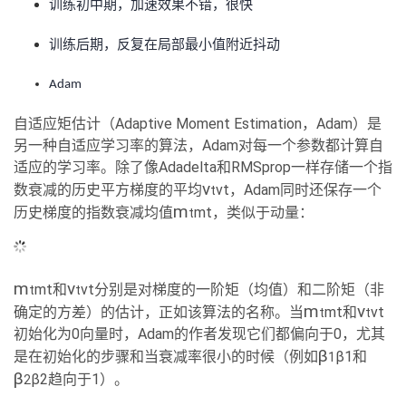
训练初中期，加速效果不错，很快
训练后期，反复在局部最小值附近抖动
Adam
自适应矩估计（Adaptive Moment Estimation，Adam）是
另一种自适应学习率的算法，Adam对每一个参数都计算自
适应的学习率。除了像Adadelta和RMSprop一样存储一个指
v
数衰减的历史平方梯度的平均
vt，Adam同时还保存一个
t
m
历史梯度的指数衰减均值
mt，类似于动量：
t
m
v
mt和
vt分别是对梯度的一阶矩（均值）和二阶矩（非
t
t
m
v
确定的方差）的估计，正如该算法的名称。当
mt和
vt
t
t
初始化为0向量时，Adam的作者发现它们都偏向于0，尤其
β
是在初始化的步骤和当衰减率很小的时候（例如
β1和
1
β
β2趋向于1）。
2