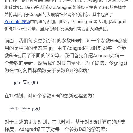
的特征，我们对其采用较小的学习率。因此，Adagrad非常适合处理
稀疏数据。Dean等人[6]发现Adagrad能够极大提高了SGD的鲁棒性
并将其应用于Google的大规模神经网络的训练，其中包含了
YouTube视频
中的猫的识别。此外，Pennington等人利用Adagrad
训练Glove词向量，因为低频词比高频词需要更大的步长。
θ
θ
前面，我们每次更新所有的参数
θ时，每一个参数
θi都使
i
η
t
用的是相同的学习率
η。由于Adagrad在
t时刻对每一个参
θ
数
θi使用了不同的学习率，我们首先介绍Adagrad对每一
i
g
个参数的更新，然后我们对其向量化。为了简洁，令
gt,i
t,i
t
θ
为在
t时刻目标函数关于参数
θi的梯度：
i
gt,i=
∇
θJ(
θi)
t
θ
在
t时刻，对每个参数
θi的更新过程变为：
i
θ
=θ
−
η
⋅
g
t+1,i
t,i
t,I
t
θ
对于上述的更新规则，在
t时刻，基于对
θi计算过的历史
i
θ
梯度，Adagrad修正了对每一个参数
θi的学习率：
i