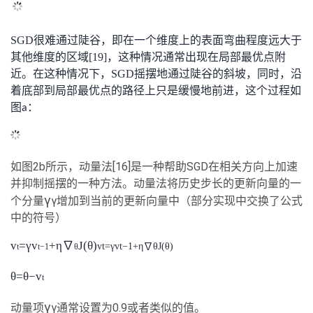
议
注
验
收
SGD很难通过陡谷，即在一个维度上的表面弯曲程度远大于
藏
其他维度的区域[19]，这种情况通常出现在局部最优点附
近。在这种情况下，SGD摇摆地通过陡谷的斜坡，同时，沿
着底部到局部最优点的路径上只是缓慢地前进，这个过程如
图
：
a
如图2b所示，动量法[16]是一种帮助SGD在相关方向上加速
并抑制摇摆的一种方法。动量法将历史步长的更新向量的一
γ
个分量
γ增加到当前的更新向量中（部分实现中交换了公式
中的符号）
v
=γv
+η
∇
J(θ)
vt=γvt
−
1+
η
∇
θJ(θ)
t
t
−
1
θ
θ=θ
−
v
t
γ
动量项
γ通常设置为0.9或者类似的值。