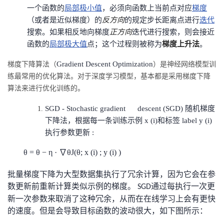
一个函数的
局部极小值
，必须向函数上当前点对应
梯度
的
Programs
发
者
（或者是近似梯度）的
反方向
的规定步长距离点进行
迭代
搜索。如果相反地向梯度
正方向
迭代进行搜索，则会接近
支
者
我
函数的
局部极大值
点；这个过程则被称为
梯度上升法
。
持
Gradient Descent Optimization
梯度下降算法（
）是神经网络模型训
学
的
我
练最常用的优化算法。对于深度学习模型，基本都是采用梯度下降
算法来进行优化训练的。
我
堂
博
的
我
SGD - Sto
chastic gradient descent (SGD) 随机梯度
的
我
客
论
的
我
我
下降法，根据每一条训练示例 x (i)和标签 label y (i)
执行参数更新 :
技
的
坛
圈
的
我
的
我
θ = θ
−
η
·
∇
θJ(θ; x (i) ; y (i) )
术
云
子
直
的
我
课
的
我
批量梯度下降为大型数据集执行了冗余计算，因为它会在参
支
声
播
活
的
数更新前重新计算类似示例的梯度。
通过每执行一次更
程
认
的
我
SGD
新一次参数来取消了这种冗余，从而在在线学习上会有更快
持
建
动
关
的速度。但是会导致目标函数的波动很大，如下图所示：
证
实
的