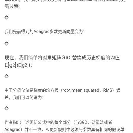
新过程：
我们先前得到的Adagrad参数更新向量变为：
G
现在，我们简单将对角矩阵
Gt替换成历史梯度的均值
t
E[g
]
E[g2]t：
2
t
由于分母仅仅是梯度的均方根（root mean squared，RMS）误
差，我们可以简写为：
作者指出上述更新公式中的每个部分（与SGD，动量法或者
Adagrad）并不一致，即更新规则中必须与参数具有相同的假设单