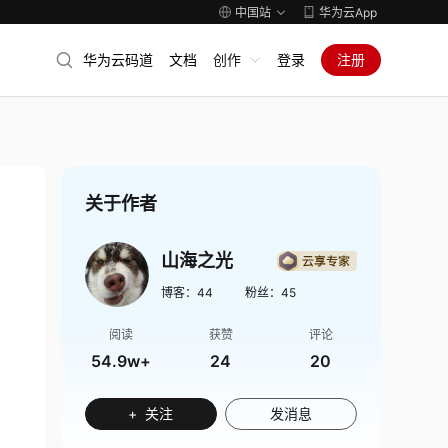
中国站
华为云App
华为云码道
文档
创作
登录
注册
关于作者
山海之光
博客：
44
粉丝：
45
阅读
获赞
评论
54.9w+
24
20
+ 关注
发消息