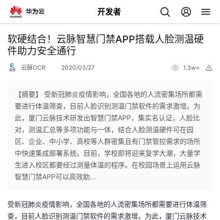
开发者
返
软硬结合！云脉智慧门禁APP搭载人脸测温硬
回
件助力安全通行
云脉OCR
2020/03/27
1.3w+
举
报
【摘要】 受新冠肺炎疫情影响，全国各地的人流密集场所都需
要进行体温筛查，目前人脸识别测温门禁软件的需求激增。为
个
此，厦门云脉技术研发出智慧门禁APP，集实名认证，人脸比
对，测温汇总等多项功能与一体，结合人脸测温硬件可在园
我
人
区、企业、中小学、高校等人群密集且有门禁管控需求的场所
中快速集成部署系统。目前，学校即将迎来复学大潮，大量学
的
主
生进入校区都要经过测量体温的程序。在校园场景上运用云脉
智慧门禁APP可以高效助...
开
页
受新冠肺炎疫情影响，全国各地的人流密集场所都需要进行体温筛
发
查，目前人脸识别测温门禁软件的需求激增。为此，厦门云脉技术