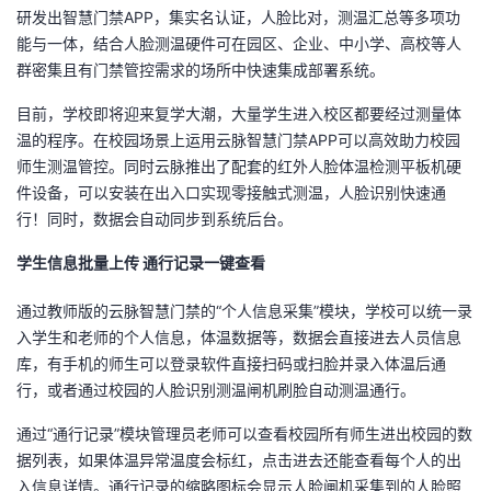
研发出智慧门禁APP，集实名认证，人脸比对，测温汇总等多项功
者
能与一体，结合人脸测温硬件可在园区、企业、中小学、高校等人
群密集且有门禁管控需求的场所中快速集成部署系统。
我
目前，学校即将迎来复学大潮，大量学生进入校区都要经过测量体
温的程序。在校园场景上运用云脉智慧门禁APP可以高效助力校园
的
我
师生测温管控。同时云脉推出了配套的红外人脸体温检测平板机硬
件设备，可以安装在出入口实现零接触式测温，人脸识别快速通
博
的
我
行！同时，数据会自动同步到系统后台。
客
论
的
我
学生信息批量上传 通行记录一键查看
坛
圈
的
我
通过教师版的云脉智慧门禁的“个人信息采集”模块，学校可以统一录
入学生和老师的个人信息，体温数据等，数据会直接进去人员信息
子
直
的
我
库，有手机的师生可以登录软件直接扫码或扫脸并录入体温后通
行，或者通过校园的人脸识别测温闸机刷脸自动测温通行。
我
播
活
的
通过“通行记录”模块管理员老师可以查看校园所有师生进出校园的数
据列表，如果体温异常温度会标红，点击进去还能查看每个人的出
我
动
关
的
入信息详情。通行记录的缩略图标会显示人脸闸机采集到的人脸照