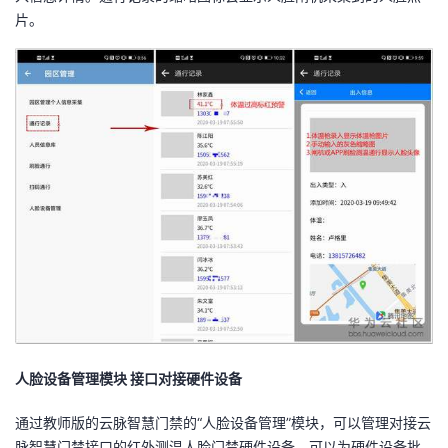
片。
我
注
的
开
的
Programs
发
支
者
持
学
我
堂
的
我
我
技
的
的
我
术
云
课
的
我
人脸设备管理模块 接口对接硬件设备
支
声
程
认
的
我
通过教师版的云脉智慧门禁的“人脸设备管理”模块，可以管理对接云
脉智慧门禁接口的红外测温人脸门禁硬件设备，可以为硬件设备批