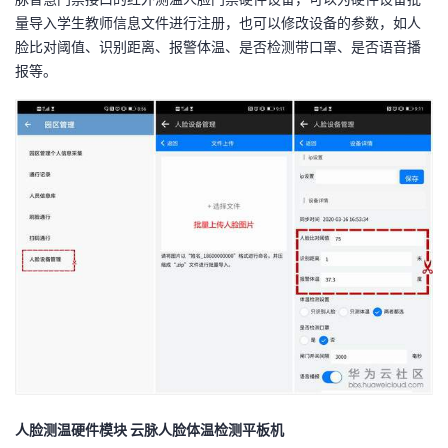
持
建
证
实
的
量导入学生教师信息文件进行注册，也可以修改设备的参数，如人
脸比对阈值、识别距离、报警体温、是否检测带口罩、是否语音播
议
验
收
报等。
藏
人脸测温硬件模块 云脉人脸体温检测平板机