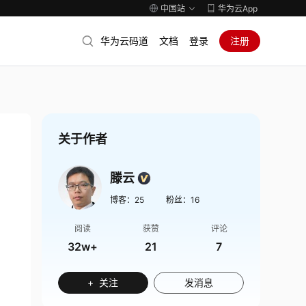
中国站
华为云App
华为云码道
文档
登录
注册
关于作者
滕云
博客：
25
粉丝：
16
阅读
获赞
评论
32w+
21
7
+ 关注
发消息