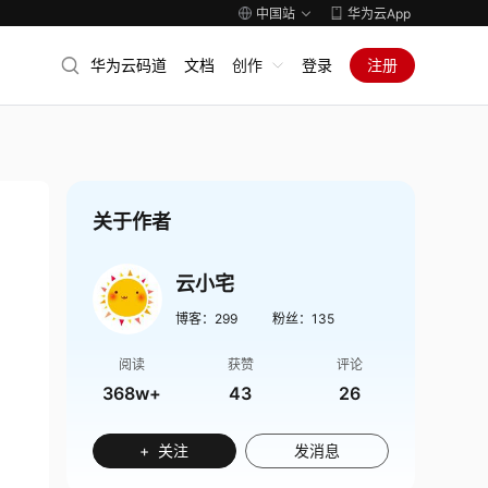
中国站
华为云App
华为云码道
文档
创作
登录
注册
关于作者
云小宅
博客：
299
粉丝：
135
阅读
获赞
评论
368w+
43
26
+ 关注
发消息