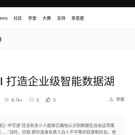
rams
社区
学堂
大赛
支持
茶思屋
湖
I 打造企业级智能数据湖
举报
8.7k+
0
0
危机》中写道“还没有多少人能够正确地认识到数据在自由这项事
……”当时，欣顿.郝尔泼身处黑人白人不平等的奴隶制社会，他