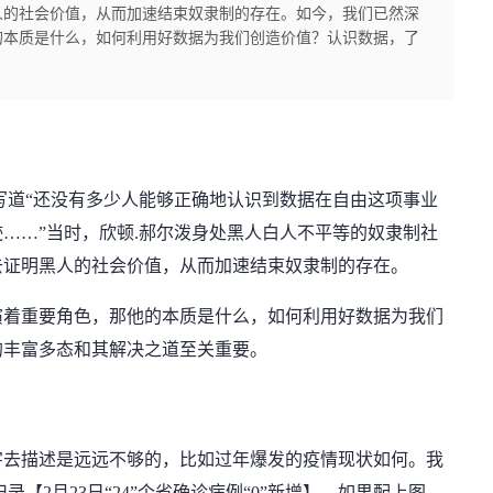
人的社会价值，从而加速结束奴隶制的存在。如今，我们已然深
的本质是什么，如何利用好数据为我们创造价值？认识数据，了
写道“还没有多少人能够正确地认识到数据在自由这项事业
……”当时，欣顿.郝尔泼身处黑人白人不平等的奴隶制社
去证明黑人的社会价值，从而加速结束奴隶制的存在。
演着重要角色，那他的本质是什么，如何利用好数据为我们
的丰富多态和其解决之道至关重要。
字去描述是远远不够的，比如过年爆发的疫情现状如何。我
记录【2月23日“24”个省确诊病例“0”新增】，如果配上图