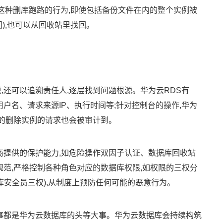
对这种删库跑路的行为,即使包括备份文件在内的整个实例被
间),也可以从回收站里找回。
,还可以追溯责任人,逐层找到问题根源。华为云RDS有
用户名、请求来源IP、执行时间等;针对控制台的操作,华为
发的删除实例的请求也会被审计到。
商提供的保护能力,如危险操作双因子认证、数据库回收站
规范,严格控制各种角色对应的数据库权限,如权限的三权分
库安全员三权),从制度上预防任何可能的恶意行为。
事都是华为云数据库的头等大事。华为云数据库会持续构筑