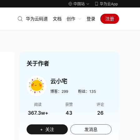
中国站
华为云App
华为云码道
文档
创作
登录
注册
关于作者
云小宅
博客：
299
粉丝：
135
阅读
获赞
评论
367.3w+
43
26
+ 关注
发消息