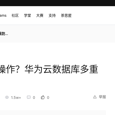
rams
社区
学堂
大赛
支持
茶思屋
解决
操作？华为云数据库多重
举报
1.5w+
0
0