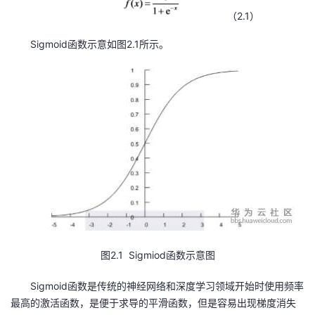
我
注
的
开
（2.1）
Sigmoid函数示意如图2.1所示。
的
Programs
发
支
者
持
学
我
堂
的
我
我
技
的
的
我
术
云
图2.1 Sigmiod函数示意图
课
的
我
Sigmoid函数是传统的神经网络和深度学习领域开始时使用频率
支
声
程
认
的
我
最高的激活函数，是便于求导的平滑函数，但是容易出现梯度消失