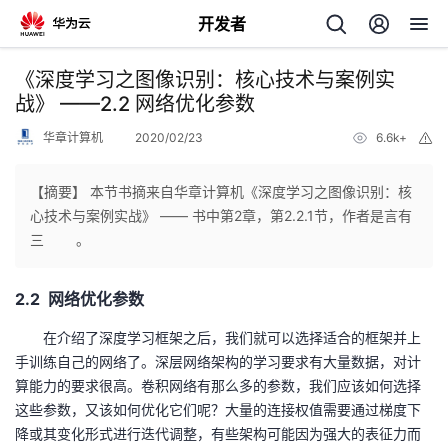
开发者
返
《深度学习之图像识别：核心技术与案例实
回
战》 ——2.2 网络优化参数
华章计算机
2020/02/23
6.6k+
举
报
【摘要】 本节书摘来自华章计算机《深度学习之图像识别：核
心技术与案例实战》 —— 书中第2章，第2.2.1节，作者是言有
个
三 。
我
人
2.2 网络优化参数
的
主
在介绍了深度学习框架之后，我们就可以选择适合的框架并上
手训练自己的网络了。深层网络架构的学习要求有大量数据，对计
开
页
算能力的要求很高。卷积网络有那么多的参数，我们应该如何选择
这些参数，又该如何优化它们呢？大量的连接权值需要通过梯度下
发
降或其变化形式进行迭代调整，有些架构可能因为强大的表征力而