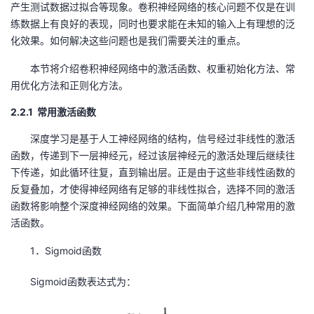
产生测试数据过拟合等现象。卷积神经网络的核心问题不仅是在训
练数据上有良好的表现，同时也要求能在未知的输入上有理想的泛
者
化效果。如何解决这些问题也是我们需要关注的重点。
我
本节将介绍卷积神经网络中的激活函数、权重初始化方法、常
用优化方法和正则化方法。
的
我
2.2.1 常用激活函数
博
的
我
深度学习是基于人工神经网络的结构，信号经过非线性的激活
函数，传递到下一层神经元，经过该层神经元的激活处理后继续往
客
论
的
我
下传递，如此循环往复，直到输出层。正是由于这些非线性函数的
反复叠加，才使得神经网络有足够的非线性拟合，选择不同的激活
坛
圈
的
我
函数将影响整个深度神经网络的效果。下面简单介绍几种常用的激
活函数。
子
直
的
我
1．Sigmoid函数
我
播
活
的
Sigmoid函数表达式为：
我
动
关
的