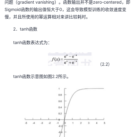
问题（gradient vanishing）。函数输出并不是zero-centered，即
持
建
证
实
的
Sigmoid函数的输出值恒大于0，这会导致模型训练的收敛速度变
慢，并且所使用的幂运算相对来讲比较耗时。
议
验
收
2．tanh函数
藏
tanh函数表达式为：
（2.2）
tanh函数示意图如图2.2所示。