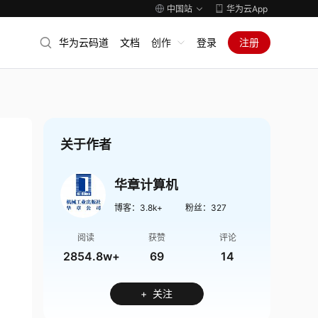
中国站
华为云App
华为云码道
文档
创作
登录
注册
关于作者
华章计算机
博客：
3.8k+
粉丝：
327
阅读
获赞
评论
2854.8w+
69
14
+ 关注