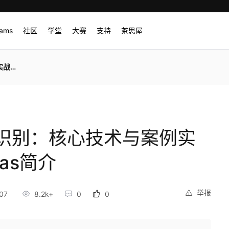
rams
社区
学堂
大赛
支持
茶思屋
s简介
识别：核心技术与案例实
ras简介
举报
07
8.2k+
0
0