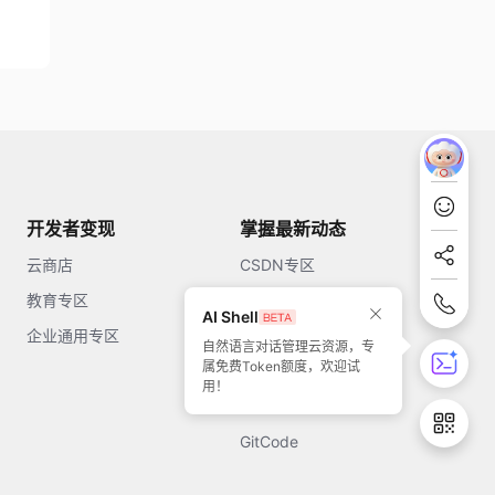
开发者变现
掌握最新动态
云商店
CSDN专区
教育专区
知乎
AI Shell
企业通用专区
开源中国
自然语言对话管理云资源，专
属免费Token额度，欢迎试
51CTO
用！
今日头条
GitCode