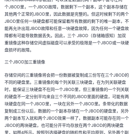
个JBOD里，一个JBOD故障，数据剩下一个副本，这个副本存储在
其他两个正常的JBOD里，因此数据是完整的。但这时候剩下的两个
JBOD里任何一块硬盘都可能保留着所有数据的剩下的唯一副本，不
能再允许出现JBOD故障和任意一块硬盘故障，因为任何一个硬盘故
障都有可能导致数据丢失。因此，三个 JBOD（存储箱感知）加双
重镜像这种存储空间虚拟磁盘可以承受的极限是一个JBOD或一块硬
盘损坏的故障。
三个JBOD加三重镜像
存储空间的三重镜像将会把一份数据被复制成三份写在三个JBOD的
不同的硬盘里。三重镜像的每个列关联三块硬盘，在为列关联硬盘
时，能保证三块硬盘不在同一个JBOD里，但三重镜像的一个列关联
的硬盘不一定分别平均来自三个不同的JBOD里面的硬盘，可能有两
块硬盘在同一个JBOD里，一块在另外一个JBOD里。条带化的数据
复制成三份以后，数据的一个副本存储在一个JBOD的硬盘里，另外
两个副本写入就和两个JBOD效果一样了，数据副本可能存在同一个
JBOD的两块硬盘，也可能分开平均存放在两个JBOD的两块硬盘
里，如图4所示。按照列选择硬盘的随机性和平均原则，另外两个副