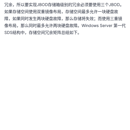
冗余，所以要实现JBOD存储箱级别的冗余必须要使用三个JBOD。
者
如果存储空间使用双重镜像布局，存储空间最多允许一块硬盘故
障，如果同时发生两块硬盘故障，那么存储将失效；而使用三重镜
我
像布局，那么同时最多允许两块硬盘故障。Windows Server 第一代
SDS结构中，存储空间冗余矩阵总结如下。
的
我
博
的
我
客
论
的
我
坛
圈
的
我
子
直
的
我
我
播
活
的
我
动
关
的