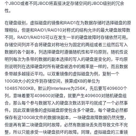
个JBOD或者不同JBOD将直接决定存储空间的JBOD级别的冗余
性。
在硬盘级别，虚拟磁盘的镜像和RAID1在为数据存储时选择磁盘的原
理相似，但是和RAID1/RAID10对称式的结构允许的最大硬盘故障数
不同，RAID1/RAID10可以在发生一半的硬盘故障时存储依然可用。
存储空间列并不会将硬盘对称地分为固定的两组或者三组然后写入
数据的各个副本，列选择硬盘时遵循随机性和平均原则，随机性说
明列每次为条带的数据的副本选择的写入的硬盘是变化的，平均原
则说明列在选择硬盘时所有硬盘被选中的概率是一样的，而且数据
条带越多越接近平均。以双重镜像的虚拟磁盘为例，复制一个
100GB大小的文件到存储空间，换算成KB的单位为
104857600KB，默认的Interleave为256K，先后要写409600个
列，意味着要写409600对硬盘，就要产生409600对随机硬盘组
合，那么每个参与数据写入的硬盘次数达到平均就成了一个必然事
件。因此双重镜像的虚拟磁盘即使包含多个硬盘，每个硬盘必然都
保存有这100GB文件的数据块副本，一块硬盘故障数据仍然完整，
但是再有第二块硬盘同时故障，必然有数据块丢失而导致文件不完
整，所以只能承受一块硬盘损坏的故障。同理，虚拟磁盘的三重镜