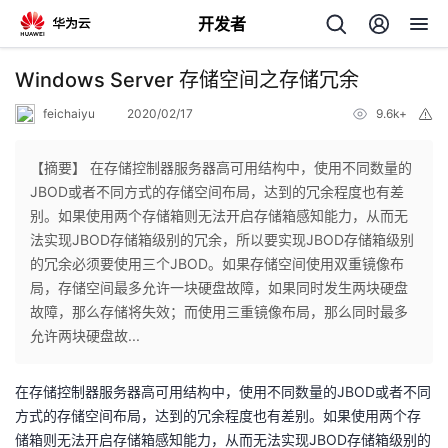
开发者
返
Windows Server 存储空间之存储冗余
回
feichaiyu
2020/02/17
9.6k+
举
报
【摘要】 在存储控制器服务器高可用结构中，使用不同数量的
JBOD或者不同方式的存储空间布局，达到的冗余程度也有差
别。如果使用两个存储箱则无法开启存储箱感知能力，从而无
个
法实现JBOD存储箱级别的冗余，所以要实现JBOD存储箱级别
的冗余必须要使用三个JBOD。如果存储空间使用双重镜像布
我
人
局，存储空间最多允许一块硬盘故障，如果同时发生两块硬盘
故障，那么存储将失效；而使用三重镜像布局，那么同时最多
的
主
允许两块硬盘故...
开
页
在存储控制器服务器高可用结构中，使用不同数量的JBOD或者不同
方式的存储空间布局，达到的冗余程度也有差别。如果使用两个存
发
储箱则无法开启存储箱感知能力，从而无法实现JBOD存储箱级别的