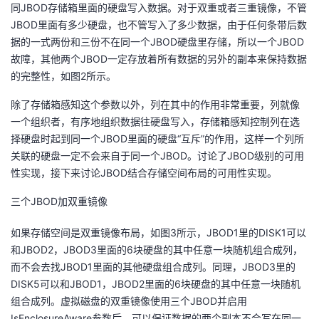
同JBOD存储箱里面的硬盘写入数据。对于双重或者三重镜像，不管
JBOD里面有多少硬盘，也不管写入了多少数据，由于任何条带后数
据的一式两份和三份不在同一个JBOD硬盘里存储，所以一个JBOD
故障，其他两个JBOD一定存放着所有数据的另外的副本来保持数据
的完整性，如图2所示。
除了存储箱感知这个参数以外，列在其中的作用非常重要，列就像
一个组织者，有序地组织数据往硬盘写入，存储箱感知控制列在选
择硬盘时起到同一个JBOD里面的硬盘“互斥”的作用，这样一个列所
关联的硬盘一定不会来自于同一个JBOD。讨论了JBOD级别的可用
性实现，接下来讨论JBOD结合存储空间布局的可用性实现。
三个JBOD加双重镜像
如果存储空间是双重镜像布局，如图3所示，JBOD1里的DISK1可以
和JBOD2，JBOD3里面的6块硬盘的其中任意一块随机组合成列，
而不会去找JBOD1里面的其他硬盘组合成列。同理，JBOD3里的
DISK5可以和JBOD1，JBOD2里面的6块硬盘的其中任意一块随机
组合成列。虚拟磁盘的双重镜像使用三个JBOD并启用
IsEnclosureAware参数后，可以保证数据的两个副本不会写在同一