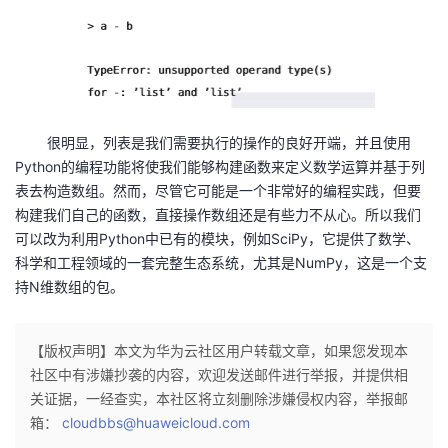
持
建
证
实
的
议
验
收
藏
很明显，列表是我们需要执行的操作的良好开端，并且使用
Python的编程功能将使我们能够构建函数来定义数学运算并基于列
表去构造数组。然而，尽管它可能是一个非常好的编程实践，但要
构建我们自己的函数，直接操作数组还是有些力不从心。所以我们
可以改为利用Python中已有的模块，例如SciPy，它提供了数学、
科学和工程领域的一套完整生态系统，尤其是NumPy，这是一个支
持N维数组的包。
【版权声明】本文为华为云社区用户转载文章，如果您发现本
社区中有涉嫌抄袭的内容，欢迎发送邮件进行举报，并提供相
关证据，一经查实，本社区将立刻删除涉嫌侵权内容，举报邮
箱：
cloudbbs@huaweicloud.com