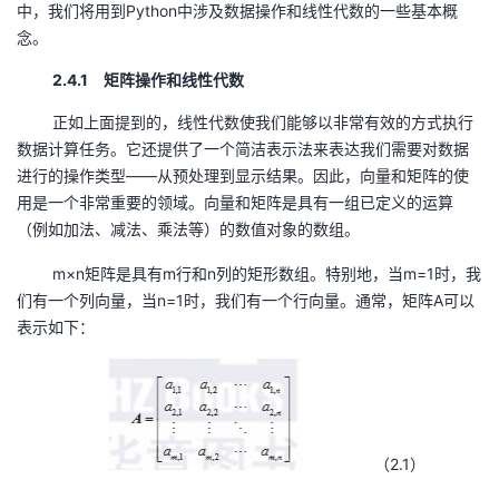
中，我们将用到Python中涉及数据操作和线性代数的一些基本概
念。
者
2.4.1 矩阵操作和线性代数
我
正如上面提到的，线性代数使我们能够以非常有效的方式执行
的
我
数据计算任务。它还提供了一个简洁表示法来表达我们需要对数据
进行的操作类型——从预处理到显示结果。因此，向量和矩阵的使
博
的
我
用是一个非常重要的领域。向量和矩阵是具有一组已定义的运算
（例如加法、减法、乘法等）的数值对象的数组。
客
论
的
我
m×n矩阵是具有m行和n列的矩形数组。特别地，当m=1时，我
们有一个列向量，当n=1时，我们有一个行向量。通常，矩阵A可以
坛
圈
的
我
表示如下：
子
直
的
我
我
播
活
的
（2.1）
我
动
关
的