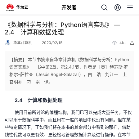
开发者
返
《数据科学与分析：Python语言实现》 —
回
2.4 计算和数据处理
华章计算机
2020/02/15
4k+
举
报
【摘要】 本节书摘来自华章计算机《数据科学与分析：Python
语言实现》 一书中第2章，第2.4.1节，作者是［英］赫苏斯·罗
个
格尔–萨拉查（Jesús Rogel-Salazar），白 皓 刘江一 上
官明乔 刁 娟 译。
我
人
2.4 计算和数据处理
的
主
使用目前所讨论的编程结构，我们已可以完成大量任务，不仅
开
页
可以用于数据科学中，而且用在一般的项目中也没有问题。但在某
些特定情况下，正如我们将在本书的其余部分中看到的那样，借助
发
线性代数可以更有效、更轻松地管理数据计算及进行操作。在本节