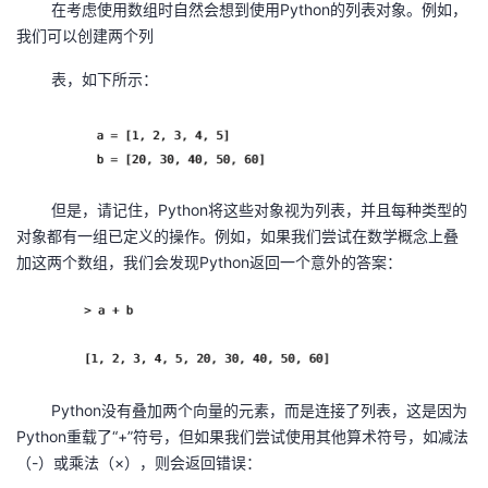
在考虑使用数组时自然会想到使用Python的列表对象。例如，
我
注
的
开
我们可以创建两个列
的
Programs
发
表，如下所示：
支
者
持
学
但是，请记住，Python将这些对象视为列表，并且每种类型的
对象都有一组已定义的操作。例如，如果我们尝试在数学概念上叠
我
堂
加这两个数组，我们会发现Python返回一个意外的答案：
的
我
我
技
的
的
我
术
云
课
的
我
Python没有叠加两个向量的元素，而是连接了列表，这是因为
Python重载了“+”符号，但如果我们尝试使用其他算术符号，如减法
支
声
程
认
的
我
（-）或乘法（×），则会返回错误：