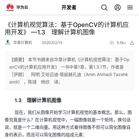
开发者
返
《计算机视觉算法：基于OpenCV的计算机应
回
用开发》 —1.3 理解计算机图像
华章计算机
2020/02/15
5.5k+
举
报
【摘要】 本节书摘来自华章计算机《计算机视觉算法：基于Op
enCV的计算机应用开发》 一书中第1章，第1.3.1节，作者是
个
［伊朗］ 阿明·艾哈迈迪·塔兹赫孔迪（Amin Ahmadi Tazehk
andi） ，陈靖 杨欣 译。
我
人
1.3 理解计算机图像
的
主
现在，我们从图像开始学习计算机视觉的基本概念。那么，图
开
页
像究竟是什么？在计算机视觉中，一幅图像就是一个矩阵，换句话
说，就是一个二维向量。用这种方式看待图像不但可以简化图像自
发
身的表示，而且可以简化图像的组成元素：