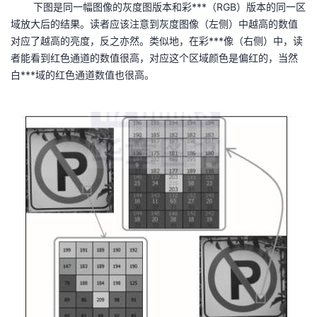
下图是同一幅图像的灰度图版本和彩***（RGB）版本的同一区
我
注
的
开
域放大后的结果。读者应该注意到灰度图像（左侧）中越高的数值
对应了越高的亮度，反之亦然。类似地，在彩***像（右侧）中，读
的
Programs
发
者能看到红色通道的数值很高，对应这个区域颜色是偏红的，当然
白***域的红色通道数值也很高。
支
者
持
学
我
堂
的
我
我
技
的
的
我
术
云
课
的
我
支
声
程
认
的
我