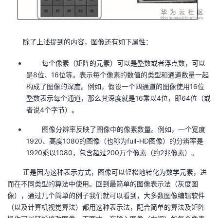
持
建
证
实
的
议
验
收
除了上述提到的内容，图像还有如下属性：
藏
每个像素（矩阵的元素）可以是整数或者浮点数，可以
是8位、16位等。表示每个像素的数值的类型和通道数量一起
构成了图像的深度。例如，假设一个四通道的图像使用16位
整数表示每个通道，那么其深度就是16乘以4位，即64位（或
者说4个字节）。
图像分辨率反映了图像中的像素数量。例如，一个宽度
1920、高度1080的图像（也称为full-HD图像）的分辨率是
1920乘以1080，包含超过200万个像素（约2兆像素）。
正是因为这种表示方式，图像可以轻松地转化为数学元素，进
而在不同类型的算法中使用。回到最简单的图像表示法（灰度图
像），通过几个简单的例子我们就可以看到，大多数图像编辑软件
（以及计算机视觉算法）都用这种表示法，配合简单的算法及矩阵