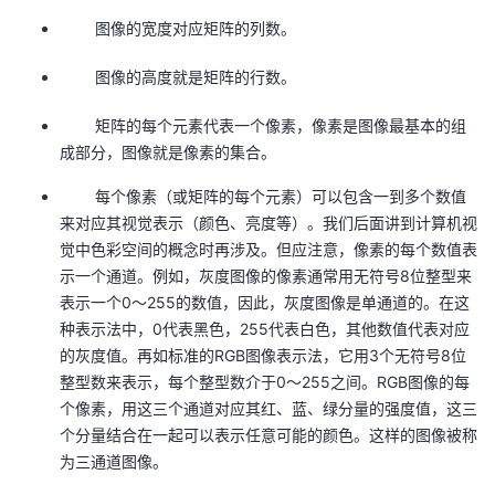
图像的宽度对应矩阵的列数。
者
图像的高度就是矩阵的行数。
我
矩阵的每个元素代表一个像素，像素是图像最基本的组
的
我
成部分，图像就是像素的集合。
每个像素（或矩阵的每个元素）可以包含一到多个数值
博
的
我
来对应其视觉表示（颜色、亮度等）。我们后面讲到计算机视
觉中色彩空间的概念时再涉及。但应注意，像素的每个数值表
客
论
的
我
示一个通道。例如，灰度图像的像素通常用无符号8位整型来
表示一个0～255的数值，因此，灰度图像是单通道的。在这
坛
圈
的
我
种表示法中，0代表黑色，255代表白色，其他数值代表对应
的灰度值。再如标准的RGB图像表示法，它用3个无符号8位
子
直
的
我
整型数来表示，每个整型数介于0～255之间。RGB图像的每
个像素，用这三个通道对应其红、蓝、绿分量的强度值，这三
我
播
活
的
个分量结合在一起可以表示任意可能的颜色。这样的图像被称
为三通道图像。
我
动
关
的