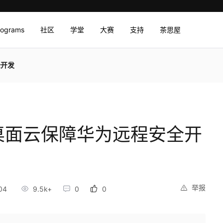
rograms
社区
学堂
大赛
支持
茶思屋
全开发
桌面云保障华为远程安全开
举报
04
9.5k+
0
0