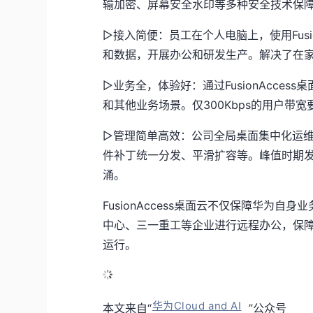
输加密、屏幕安全水印等多种安全技术保
▷接入简便：员工在个人电脑上，使用Fusi
和数据，开展办公和研发生产。解决了在
▷业务全，体验好：通过FusionAcce
和其他业务场景。仅300Kbps的用户带
▷管理简单高效：公司全局桌面集中化运
件补丁统一分发、平滑扩容等。峰值时期发放
涌。
FusionAccess桌面云不仅保障华为
中心、三一重工等企业进行远程办公，保
运行。
华为Cloud and AI
本文来自“
”公众号