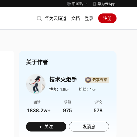
中国站
华为云App
华为云码道
文档
登录
注册
关于作者
技术火炬手
博客：
1.6k+
粉丝：
1k+
阅读
获赞
评论
1838.2w+
975
578
+ 关注
发消息