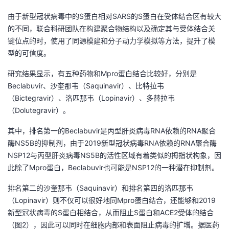
我
注
的
开
由于新型冠状病毒中的S蛋白相对SARS的S蛋白在受体结合区有较大
的不同，联合科研团队在构建聚合物结构以及确定其与受体结合关
的
Programs
发
键位点的时，使用了同源模建和分子动力学模拟等方法，提升了模
型的可信度。
支
者
研究结果显示，有五种药物和Mpro蛋白结合比较好，分别是
持
Beclabuvir、沙奎那韦（Saquinavir）、比特拉韦
学
（Bictegravir）、洛匹那韦（Lopinavir）、多替拉韦
（Dolutegravir）。
我
堂
其中，排名第一的Beclabuvir是丙型肝炎病毒RNA依赖的RNA聚合
的
我
我
酶NS5B的抑制剂，由于2019新型冠状病毒RNA依赖的RNA聚合酶
NSP12与丙型肝炎病毒NS5B的活性区域有着类似的拇指状构象，因
技
的
的
我
此除了Mpro蛋白，Beclabuvir也可能是NSP12的一种潜在抑制剂。
术
云
课
的
我
排名第二的沙奎那韦（Saquinavir）和排名第四的洛匹那韦
（Lopinavir）则不仅可以很好地同Mpro蛋白结合，还能够和2019
支
声
程
认
的
我
新型冠状病毒的S蛋白相结合，从而阻止S蛋白和ACE2受体的结合
（图2），因此可以同时在细胞内部和表面阻止病毒的扩增。据医药