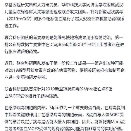
京基因组研究所韩大力研究员、华中科技大学同济医学院附属武汉
者
儿童医院柯尊辉大夫等领衔组成联合攻关团队，针对新型冠状病毒
（2019-nCoV）的多个靶标蛋白进行了超大规模计算机辅助药物筛
我
选工作。
联合科研团队的首要原则是能够尽快地将成果用于疫情防治，第一
的
我
批公布的数据主要集中在DrugBank库8506个已经上市或者正在进
行临床试验的药物。
博
的
我
近日，联合科研团队发布了第一阶段工作成果——筛选出五种可能
客
论
的
我
对2019新型冠状病毒有效的抗病毒药物，供相关研究机构和制药企
业进一步药物研发参考。
坛
圈
的
我
联合科研团队首先针对2019新型冠状病毒的Mpro蛋白与S蛋
子
直
的
我
白/ACE2受体进行了药物筛选。
在感染病毒细胞的内部，Mpro作为一个重要的蛋白酶，在病毒复制
我
播
活
的
中起着关键的作用；在感染病毒的细胞表面，S蛋白与人体ACE2受
体的结合决定了病毒是否能入侵人体细胞，因此，能够靶向Mpro蛋
我
动
关
的
白或者S蛋白/ACE2受体的现有药物都可能具有非常高的实用价值。