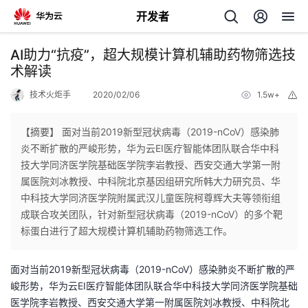
开发者
返
AI助力“抗疫”，超大规模计算机辅助药物筛选技
回
术解读
技术火炬手
2020/02/06
1.5w+
举
报
【摘要】 面对当前2019新型冠状病毒（2019-nCoV）感染肺
炎不断扩散的严峻形势，华为云EI医疗智能体团队联合华中科
个
技大学同济医学院基础医学院李岩教授、西安交通大学第一附
属医院刘冰教授、中科院北京基因组研究所韩大力研究员、华
我
人
中科技大学同济医学院附属武汉儿童医院柯尊辉大夫等领衔组
成联合攻关团队，针对新型冠状病毒（2019-nCoV）的多个靶
的
主
标蛋白进行了超大规模计算机辅助药物筛选工作。
开
页
面对当前2019新型冠状病毒（2019-nCoV）感染肺炎不断扩散的严
峻形势，华为云EI医疗智能体团队联合华中科技大学同济医学院基础
发
医学院李岩教授、西安交通大学第一附属医院刘冰教授、中科院北