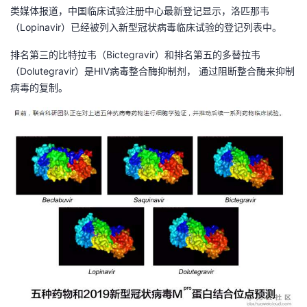
持
建
证
实
的
类媒体报道，中国临床试验注册中心最新登记显示，洛匹那韦
（Lopinavir）已经被列入新型冠状病毒临床试验的登记列表中。
议
验
收
排名第三的比特拉韦（Bictegravir）和排名第五的多替拉韦
（Dolutegravir）是HIV病毒整合酶抑制剂， 通过阻断整合酶来抑制
藏
病毒的复制。