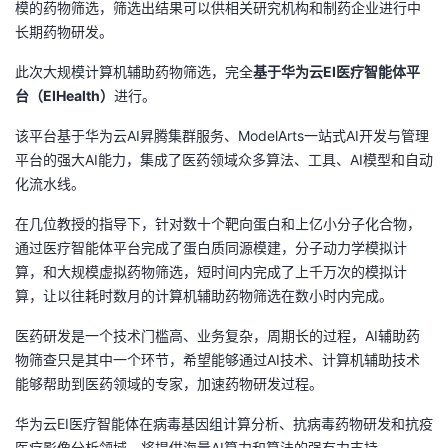
模的药物筛选，筛选出结果可以供相关研究机构和制药企业进行中
长期药物研发。
此次大规模计算机辅助药物筛选，完全
基于华为云EI医疗智能体平
台（EIHealth）
进行。
该平台基于华为云AI昇腾集群服务、ModelArts一站式AI开发与管理
平台的强大AI能力，集成了医药领域众多算法、工具、AI模型和自动
化流水线。
在几位教授的指导下，针对数十个靶向蛋白和上亿小分子化合物，
通过医疗智能体平台完成了蛋白质同源模建，分子动力学模拟计
算，和大规模虚拟药物筛选，短时间内完成了上千万次的模拟计
算，让以往耗时数月的计算机辅助药物筛选在数小时内完成。
医药研发是一个技术门槛高、业务复杂，周期长的过程，AI辅助药
物筛查只是其中一个环节，希望能够通过AI技术、计算机辅助技术
能够帮助到医药领域的专家，加速药物研发过程。
华为云EI医疗智能体在病毒基因组计算分析、抗病毒药物研发和抗疫
医疗影像分析领域，将提供海量AI算力和算法的强有力支持。