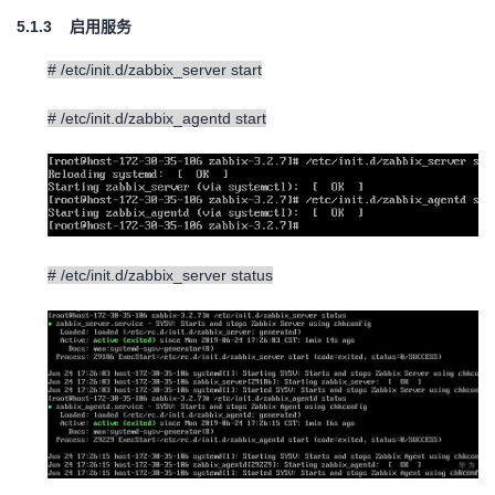
5.1.3
启用服务
# /etc/init.d/zabbix_server start
# /etc/init.d/zabbix_agentd start
# /etc/init.d/zabbix_server status