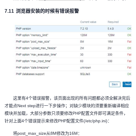
7.11
浏览器安装的时候有错误报警
4
这里有
个错误报警，该页面出现的所有问题都必须全解决完后
Next step
才能点
进行一下步操作；对缺少模块的须要重新编译相应
PHP
模块并加载，大部分参数只须要修改
配置文件即可满足条件，
4
PHP
(/etc/php.ini)
针对上面
个错误提示来修改
配置文件
：
post_max_size
8M
16M
将
从
修改为
：