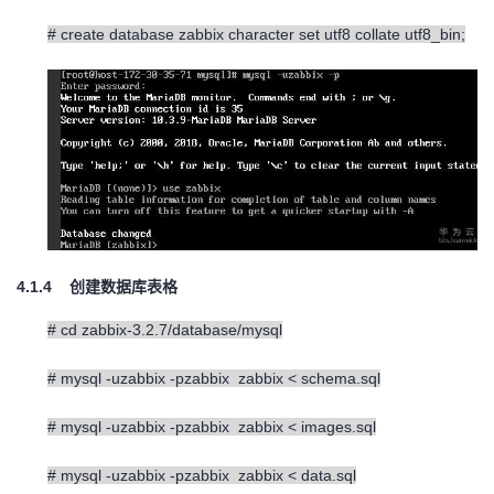
# create database zabbix character set utf8 collate utf8_bin;
4.1.4
创建数据库表格
# cd zabbix-3.2.7/database/mysql
# mysql -uzabbix -pzabbix zabbix < schema.sql
# mysql -uzabbix -pzabbix zabbix < images.sql
# mysql -uzabbix -pzabbix zabbix < data.sql