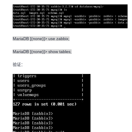
MariaDB [(none)]> use zabbix;
MariaDB [(none)]> show tables;
验证：