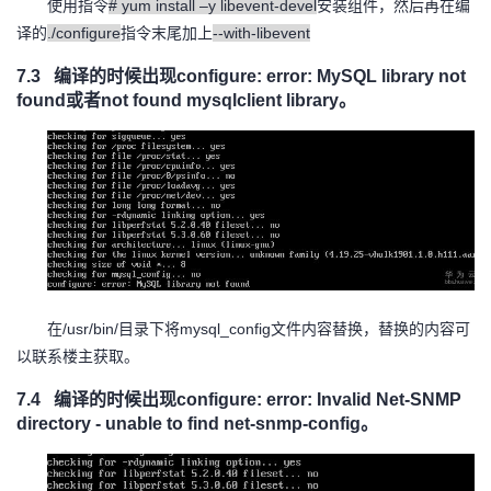
# yum install –y libevent-devel
使用指令
安装组件，然后再在编
./configure
--with-libevent
译的
指令末尾加上
7.3
编译的时候出现
configure: error: MySQL library not
found
或者
not found mysqlclient library
。
/usr/bin/
mysql_config
在
目录下将
文件内容替换，替换的内容可
以联系楼主获取。
7.4
编译的时候出现
configure: error: Invalid Net-SNMP
directory - unable to find net-snmp-config
。