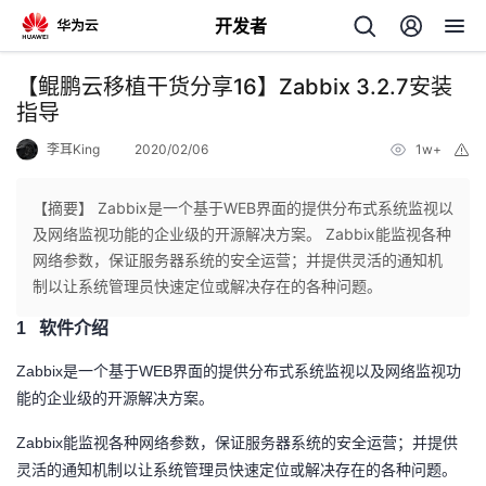
开发者
返
【鲲鹏云移植干货分享16】Zabbix 3.2.7安装
回
指导
李耳King
2020/02/06
1w+
举
报
【摘要】 Zabbix是一个基于WEB界面的提供分布式系统监视以
及网络监视功能的企业级的开源解决方案。 Zabbix能监视各种
个
网络参数，保证服务器系统的安全运营；并提供灵活的通知机
制以让系统管理员快速定位或解决存在的各种问题。
我
人
1
软件介绍
的
主
Zabbix
WEB
是一个基于
界面的提供分布式系统监视以及网络监视功
能的企业级的开源解决方案。
开
页
Zabbix
能监视各种网络参数，保证服务器系统的安全运营；并提供
发
灵活的通知机制以让系统管理员快速定位或解决存在的各种问题。