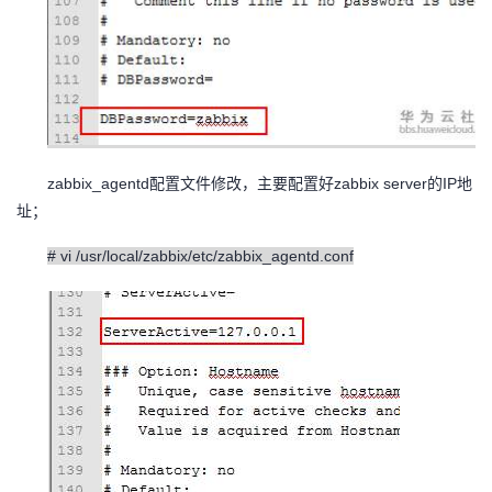
zabbix_agentd
zabbix server
IP
配置文件修改，主要配置好
的
地
址；
# vi /usr/local/zabbix/etc/zabbix_agentd.conf