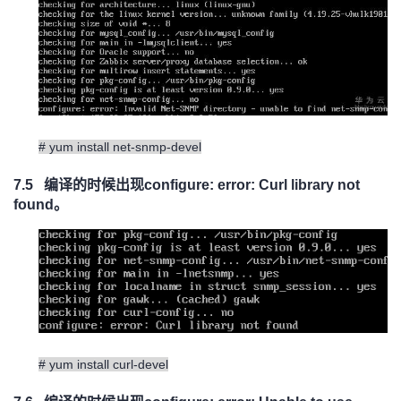
# yum install net-snmp-devel
7.5
编译的时候出现
configure: error: Curl library not
found
。
# yum install curl-devel