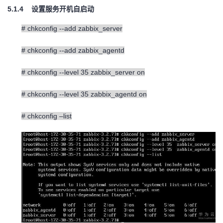
5.1.4
设置服务开机自启动
# chkconfig --add zabbix_server
# chkconfig --add zabbix_agentd
# chkconfig --level 35 zabbix_server on
# chkconfig --level 35 zabbix_agentd on
# chkconfig –list