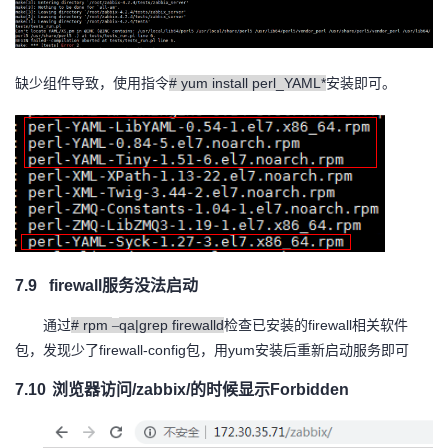
# yum install perl_YAML*
缺少组件导致，使用指令
安装即可。
7.9
firewall
服务没法启动
# rpm
qa|grep firewalld
firewall
通过
–
检查已安装的
相关软件
firewall-config
yum
包，发现少了
包，用
安装后重新启动服务即可
7.10
浏览器访问
/zabbix/
的时候显示
Forbidden