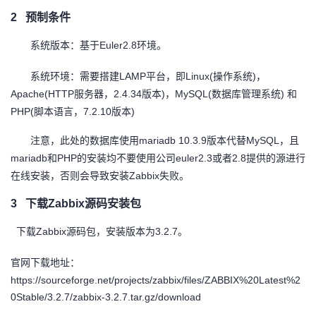
2
预制条件
者
Euler2.8
系统版本：基于
环境。
我
LAMP
Linux(
)
系统环境：需要搭建
平台，即
操作系统
，
的
我
Apache(HTTP
2.4.34
)
MySQL(
)
服务器，
版本
，
数据库管理系统
和
PHP(
7.2.10
)
脚本语言，
版本
博
的
我
mariadb 10.3.9
MySQL
注意，此处的数据库使用
版本代替
，且
mariadb
PHP
euler2.3
2.8
和
的安装均不要使用公司
或者
提供的源进行
客
论
的
我
Zabbix
在线安装，否则会导致安装
失败。
坛
圈
的
我
3
下载
Zabbix
源码安装包
子
直
的
我
Zabbix
3.2.7
下载
源码包，安装版本为
。
我
播
活
的
官网下载地址：
https://sourceforge.net/projects/zabbix/files/ZABBIX%20Latest%2
我
动
关
的
0Stable/3.2.7/zabbix-3.2.7.tar.gz/download