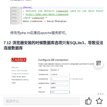
php.ini
apache
修改完
后重启
服务即可。
7.12
浏览器安装的时候数据库选项只有
SQLite3
，导致没法
连接数据库
退
出
登
录