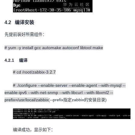
4.2
编译安装
先提前装好所需组件：
# yum -y install gcc automake autoconf libtool make
4.2.1
编译
# cd /root/zabbix-3.2.7
# ./configure --enable-server --enable-agent --with-mysql --
enable-ipv6 --with-net-snmp --with-libcurl --with-libxml2 --
prefix=/usr/local/zabbix
(--prefix
zabbix
)
指定
的安装目录
编译成功，显示如下：