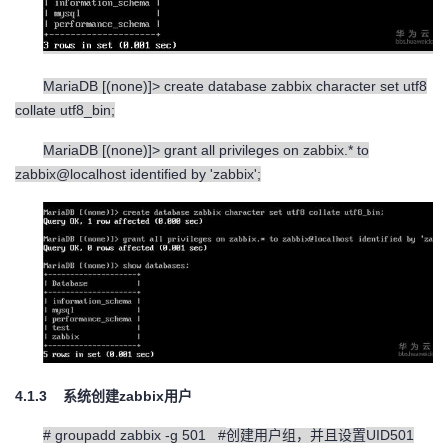
持
建
证
实
的
议
验
收
MariaDB [(none)]> create database zabbix character set utf8
藏
collate utf8_bin;
MariaDB [(none)]> grant all privileges on zabbix.* to
zabbix@localhost identified by 'zabbix';
4.1.3
zabbix
系统创建
用户
# groupadd zabbix -g 501 #
UID501
创建用户组，并且设置