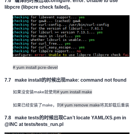
7.6
编译的时候出现
configure: error: Unable to use
libpcre (libpcre check failed)
。
# yum install pcre-devel
7.7
make install
的时候出现
make: command not found
make
# yum install make
如果没安装
就使用
make
# yum remove make
如果已经安装了
，则
将其卸载后重装
7.8
make tests
的时候出现
Can’t locate YAML/XS.pm in
@INC at tests/tests_run.pl