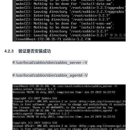
4.2.3
验证是否安装成功
# /usr/local/zabbix/sbin/zabbix_server –V
# /usr/local/zabbix/sbin/zabbix_agentd -V