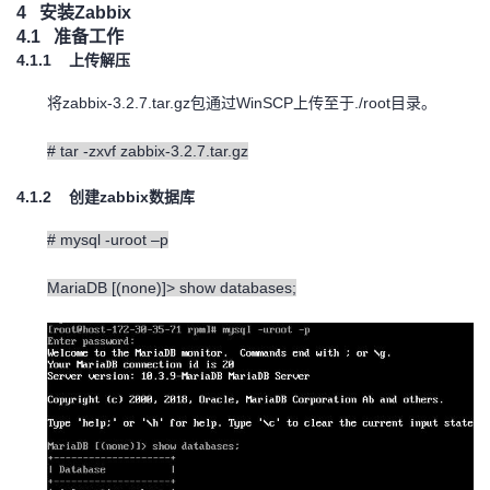
4
安装
Zabbix
我
注
的
开
4.1
准备工作
4.1.1
上传解压
的
Programs
发
zabbix-3.2.7.tar.gz
WinSCP
./root
将
包通过
上传至于
目录。
支
者
# tar -zxvf zabbix-3.2.7.tar.gz
持
学
4.1.2
zabbix
创建
数据库
我
堂
# mysql -uroot –p
MariaDB [(none)]> show databases;
的
我
我
技
的
的
我
术
云
课
的
我
支
声
程
认
的
我