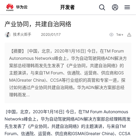
开发者
返
产业协同，共建自治网络
回
技术火炬手
2020/01/17
1w+
举
报
【摘要】 [中国，北京，2020年1月16日] 今日，在TM Forum
Autonomous Networks峰会上，华为自动驾驶网络ADN解决方
案部总经理韩雨发先生发表了《产业协同，共建自治网络》的
个
主题演讲，与来自TM Forum、信通院、运营商、供应商和GS
MA(Greater China)、CCSA等行业组织的高管和专家一道，探
我
人
讨如何通过产业协同共建自治网络。华为ADN解决方案部总经
理韩雨发...
我
的
主
[中国，北京，2020年1月16日] 今日，在TM Forum Autonomous
我
的
开
页
Networks峰会上，华为自动驾驶网络ADN解决方案部总经理韩雨发
先生发表了《产业协同，共建自治网络》的主题演讲，与来自TM
我
的
开
发
Forum、信通院、运营商、供应商和GSMA(Greater China)、CCSA