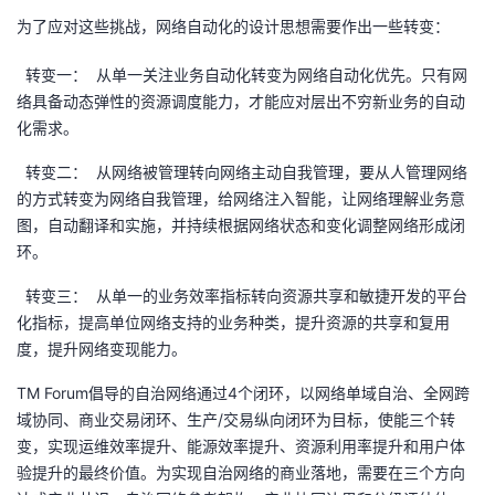
议
注
验
收
为了应对这些挑战，网络自动化的设计思想需要作出一些转变：
转变一： 从单一关注业务自动化转变为网络自动化优先。只有网
藏
络具备动态弹性的资源调度能力，才能应对层出不穷新业务的自动
化需求。
转变二： 从网络被管理转向网络主动自我管理，要从人管理网络
的方式转变为网络自我管理，给网络注入智能，让网络理解业务意
图，自动翻译和实施，并持续根据网络状态和变化调整网络形成闭
环。
转变三： 从单一的业务效率指标转向资源共享和敏捷开发的平台
化指标，提高单位网络支持的业务种类，提升资源的共享和复用
度，提升网络变现能力。
TM Forum倡导的自治网络通过4个闭环，以网络单域自治、全网跨
域协同、商业交易闭环、生产/交易纵向闭环为目标，使能三个转
变，实现运维效率提升、能源效率提升、资源利用率提升和用户体
验提升的最终价值。为实现自治网络的商业落地，需要在三个方向