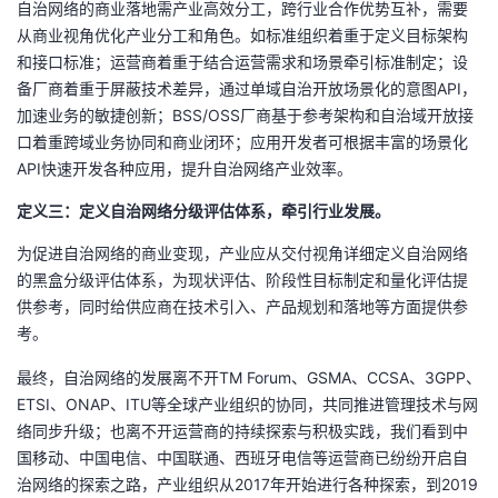
自治网络的商业落地需产业高效分工，跨行业合作优势互补，需要
从商业视角优化产业分工和角色。如标准组织着重于定义目标架构
和接口标准；运营商着重于结合运营需求和场景牵引标准制定；设
备厂商着重于屏蔽技术差异，通过单域自治开放场景化的意图API，
加速业务的敏捷创新；BSS/OSS厂商基于参考架构和自治域开放接
口着重跨域业务协同和商业闭环；应用开发者可根据丰富的场景化
API快速开发各种应用，提升自治网络产业效率。
定义三：定义自治网络分级评估体系，牵引行业发展。
为促进自治网络的商业变现，产业应从交付视角详细定义自治网络
的黑盒分级评估体系，为现状评估、阶段性目标制定和量化评估提
供参考，同时给供应商在技术引入、产品规划和落地等方面提供参
考。
最终，自治网络的发展离不开TM Forum、GSMA、CCSA、3GPP、
ETSI、ONAP、ITU等全球产业组织的协同，共同推进管理技术与网
络同步升级；也离不开运营商的持续探索与积极实践，我们看到中
国移动、中国电信、中国联通、西班牙电信等运营商已纷纷开启自
治网络的探索之路，产业组织从2017年开始进行各种探索，到2019