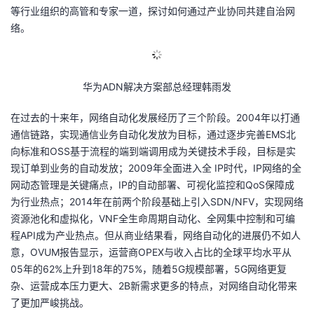
等行业组织的高管和专家一道，探讨如何通过产业协同共建自治网
的
Programs
发
者
络。
支
者
我
华为ADN解决方案部总经理韩雨发
持
学
的
我
在过去的十来年，网络自动化发展经历了三个阶段。2004年以打通
我
堂
博
的
我
通信链路，实现通信业务自动化发放为目标，通过逐步完善EMS北
向标准和OSS基于流程的端到端调用成为关键技术手段，目标是实
的
我
客
论
的
我
我
现订单到业务的自动发放；2009年全面进入全 IP时代，IP网络的全
网动态管理是关键痛点，IP的自动部署、可视化监控和QoS保障成
技
的
坛
圈
的
我
的
我
为行业热点；2014年在前两个阶段基础上引入SDN/NFV，实现网络
资源池化和虚拟化，VNF全生命周期自动化、全网集中控制和可编
术
云
子
直
的
我
课
的
我
程API成为产业热点。但从商业结果看，网络自动化的进展仍不如人
意，OVUM报告显示，运营商OPEX与收入占比的全球平均水平从
支
声
播
活
的
程
认
的
我
05年的62%上升到18年的75%，随着5G规模部署，5G网络更复
杂、运营成本压力更大、2B新需求更多的特点，对网络自动化带来
持
建
动
关
证
实
的
了更加严峻挑战。