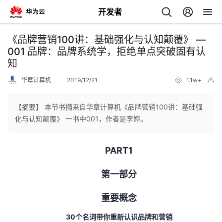
开发者
返
《品牌营销100讲：基础强化与认知颠覆》 —
回
001 品牌：品牌系统学，拒绝单点突破固有认
知
华章计算机
2019/12/21
1.1w+
举
报
【摘要】 本节书摘来自华章计算机《品牌营销100讲：基础强
个
化与认知颠覆》 一书中001，作者是李婷。
我
人
PART1
的
主
第一部分
开
页
重要概念
发
30个名词带你重新认识品牌和营销