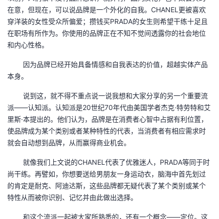
持
建
证
实
的
在意，但现在，可以说品牌是一个外化的自我。CHANEL更被喜欢
穿洋装的女性受众所偏爱；攒钱买PRADA的女生则希望干练十足且
议
验
收
在职场有所作为。你使用的品牌正在不知不觉间透露你的社会地位
和内心性格。
藏
因为品牌已经开始具备情感和自我表达的价值，超越实体产品
本身。
说到这，就不得不重点说一说我想和大家分享的另一个重要流
派——认知派。认知派是20世纪70年代由美国学者杰克·特劳特和艾
里斯·本提出的。他们认为，品牌是在消费者心智中占据有利位置，
使品牌成为某个类别或者某种特性的代表，当消费者有相应需求时
就会自动想到品牌，从而赢得商业机会。
就像我们上文说的CHANEL代表了优雅迷人，PRADA等同于时
尚干练。再譬如，你想要送给男朋友一身运动衣，脑海中首先划过
的肯定是耐克、阿迪达斯，这些品牌都无疑代表了某个类别或某个
特性从而被你识别、记忆并由此做出选择。
和这个流派一起被大家所熟悉的，还有一个概念——定位。这