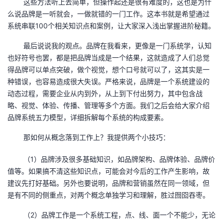
这些方法听上去简单，但操作起还是很有难度的，这也是为什
么说品牌是一听就会，一做就错的一门工作。这本书就是希望通过
系统串联100个相关知识点和案例，让大家深入浅出掌握进阶秘籍。
最后说说我的观点。品牌在我看来，更像是一门系统学，认知
也好符号也罢，都是把品牌当成是一个结果，这就造成了人们总觉
得品牌可以单点突破，做个视觉，想个口号就可以了，这其实是一
种错误，也容易造成很大失误。严格来说，品牌是一个系统建设的
动态过程，需要企业从内到外，从上到下付出努力，其中包含战
略、视觉、体验、传播、管理等多个方面。我们之后会给大家介绍
品牌系统五力模型，详细拆解每个系统的构成要素。
那如何从概念落到工作上？我提供两个小技巧：
（1）品牌涉及很多基础知识，如品牌架构、品牌体验、品牌价
值等。如果搞不清这些知识点，可能会对今后的工作产生影响，故
建议先打好基础。另外也要说明，品牌和营销虽然在同一领域，但
是有不同的侧重点，对两个概念单独学习和理解，胜过囫囵吞枣。
（2）品牌工作是一个系统工程，点、线、面一个不能少，无论