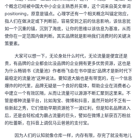
个概念已经被中国大中小企业主熟悉并买单，这个词来自英文单词
positioning，原意是锚点。心理学还有一个相关概念叫锚定效应，
指人们在做决定或下判断前，容易受到之前的信息影响，该信息犹
如一个沉重的锚，沉到了海底，让你的思维以该信息为基准，从而
使你在一定范围内做判断。其实品牌就是影响我们消费时的关键决
策要素。
大家可以想一下，无论身处什么时代，无论流量是便宜还是
贵，有品牌的企业都会比没品牌的企业拥有更多优势资源，这也是
为什么畅销书《流量池》作者杨飞会在书中提出“品牌才是新时代下
最稳定的流量池”这种说法。要知道大脑也是有带宽的，在一个信息
爆炸的时代里，品牌无疑是一个良好的载体，帮助企业在消费者心
中建立一个有效区隔，从而让流量可以源源不断汇聚到这里来。不
管是哪种流量平台，比如淘宝、微博和抖音，虽然开始时不乏有一
些新起之秀，它们借助早期资源抢下一波红利，但是知名品牌进入
后，还是会轻松成为霸占流量的巨头，譬如在微博上斩获百万粉丝
的杜蕾斯，在抖音上调侃马云爸爸的支付宝。
因为人们的认知就像仓库一样，内存有限，存完了就没有地儿