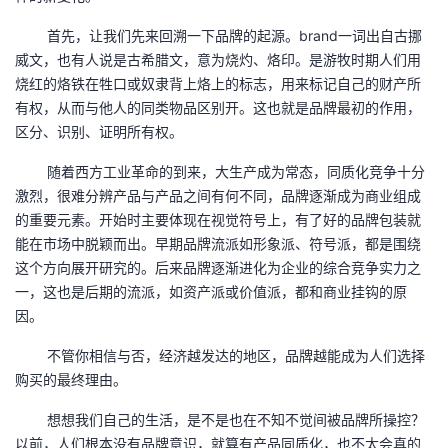
我
注
的
开
首先，让我们先来回溯一下品牌的起源。brand一词出自古挪
威文，也有人说是古希腊文，意为烧灼、烙印。是游牧时期人们用
的
Programs
发
烧红的烙铁在牲口或奴隶背上烙上的标志，用来标记自己的财产所
有权，从而与他人的同类物品区别开。这也就是品牌最初的作用，
支
者
区分、识别、证明所有权。
持
学
随着西方工业革命的到来，大生产成为常态，同质化竞争十分
激烈，很难分辨产品与产品之间有何不同，品牌逐渐成为商业组成
我
堂
的重要元素。开始时主要体现在视觉符号上，有了好的品牌包装就
能在市场中脱颖而出。早期品牌流派如形象派、符号派，都是围绕
的
我
这个方向展开研究的。后来品牌逐渐进化为企业的综合竞争实力之
我
一，这也是后期的流派，如资产派或价值派，都和商业挂钩的原
技
的
因。
的
我
不管你相信与否，经济越发达的地区，品牌越能成为人们选择
术
云
课
的
我
购买的最终理由。
支
声
程
认
的
我
想想我们自己的生活，是不是也在不知不觉间被品牌所操控？
以前，人们根本没有品牌意识，就算有产品同质化，也不太会真的