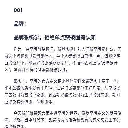
者
001
品牌：
我
品牌系统学，拒绝单点突破固有认知
的
我
作为一名品牌战略顾问，我其实挺怕别人问我品牌是什么，因
博
的
我
为这个问题类似爱情是什么，每个人都觉得自己懂一点，但能说明
白的没几个，能做好的更是寥寥无几。不信你去网上搜“品牌是什
客
论
的
我
么”，准保什么样的答案都能被找到。
坛
圈
的
我
事实上，品牌的官方定义相比其他学科来说确实丰富了一些。
学术盖戳的版本就有十几种，江湖门派更是分了好几家，从早期以
子
直
的
我
广告公司为首的形象派，到后期以咨询公司为主导的资产派，期间
还掺杂着价值派、认知派等。
我
播
活
的
今天我们就带领大家走进品牌的世界，感受品牌定义的发展旅
程，以及在当今时代下，品牌扮演的角色和具有的意义又发生了怎
我
动
关
的
样的新变化。