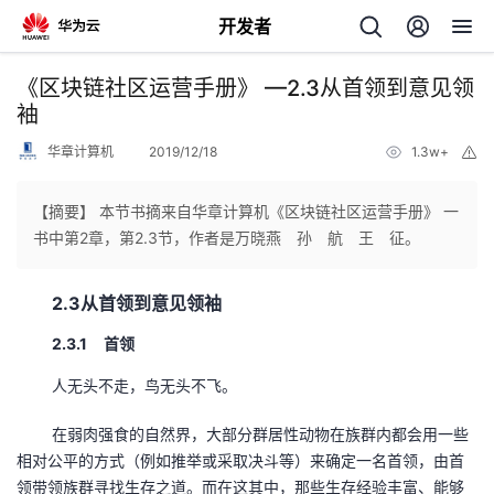
开发者
返
《区块链社区运营手册》 —2.3从首领到意见领
回
袖
华章计算机
2019/12/18
1.3w+
举
报
【摘要】 本节书摘来自华章计算机《区块链社区运营手册》 一
书中第2章，第2.3节，作者是万晓燕 孙 航 王 征。
个
2.3从首领到意见领袖
我
人
2.3.1 首领
的
主
人无头不走，鸟无头不飞。
开
页
在弱肉强食的自然界，大部分群居性动物在族群内都会用一些
相对公平的方式（例如推举或采取决斗等）来确定一名首领，由首
发
领带领族群寻找生存之道。而在这其中，那些生存经验丰富、能够