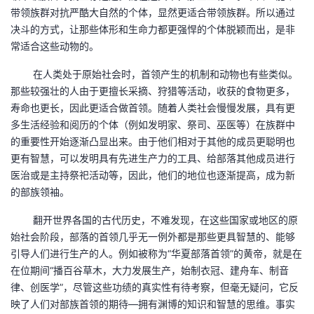
带领族群对抗严酷大自然的个体，显然更适合带领族群。所以通过
者
决斗的方式，让那些体形和生命力都更强悍的个体脱颖而出，是非
常适合这些动物的。
我
在人类处于原始社会时，首领产生的机制和动物也有些类似。
那些较强壮的人由于更擅长采摘、狩猎等活动，收获的食物更多，
的
我
寿命也更长，因此更适合做首领。随着人类社会慢慢发展，具有更
多生活经验和阅历的个体（例如发明家、祭司、巫医等）在族群中
博
的
我
的重要性开始逐渐凸显出来。由于他们相对于其他的成员更聪明也
更有智慧，可以发明具有先进生产力的工具、给部落其他成员进行
客
论
的
我
医治或是主持祭祀活动等，因此，他们的地位也逐渐提高，成为新
的部族领袖。
坛
圈
的
我
翻开世界各国的古代历史，不难发现，在这些国家或地区的原
子
直
的
我
始社会阶段，部落的首领几乎无一例外都是那些更具智慧的、能够
引导人们进行生产的人。例如被称为“华夏部落首领”的黄帝，就是在
我
播
活
的
在位期间“播百谷草木，大力发展生产，始制衣冠、建舟车、制音
律、创医学”，尽管这些功绩的真实性有待考察，但毫无疑问，它反
我
动
关
的
映了人们对部族首领的期待—拥有渊博的知识和智慧的思维。事实