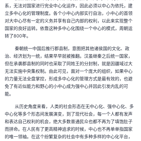
持
建
证
实
的
系，无法对国家进行完全中心化运作，因此必须以中心为依托，建
立多中心化的管理制度。各个小中心内部实行自治，小中心的首领
议
验
收
对大中心尽有一定的义务并享有自己内部的权利，以此来实现整个
国家的良好运转。依靠这种多中心化围绕一个中心的模式，周朝运
藏
转了800年。
秦朝统一中国后推行郡县制，意图把其他诸侯国的文化、政
治、经济划为一统，结果早早就被推翻。汉虽继秦之后统一国家，
但在承袭郡县制的同时也采取了同姓王的分封制，就是因疆域过大
无法实施中央集权制。由此可见，面对一个庞大的组织，如果中心
的力量无法全盘掌控，形成多中心化的管理方式是最有效的，也避
免了有近似能力和野心的小中心成为强中心并因此引发内乱的可
能。
从历史角度来看，人类的社会形态在无中心化、强中心化、多
中心化等多个形态间发展演变，到了现代社会，每一个人都有发声
和表达自己权利的机会，绝大多数普通民众也都不再为了填饱肚子
而拼命。在人民有了更高精神追求的时候，中心也不再单单指国家
的唯一领袖。在这个纷繁复杂的社会中有多种多样的中心化平台，