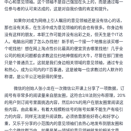
中心和意见领袖。这个领袖不是自己强加在头上的，而是通过每一
位参与者的认可来达成的，这是对自我价值的肯定和提升。
如果你对成为网络上引人瞩目的意见领袖还是没有信心的话，
那也没有关系，在生活中成为意见领袖的机会也有很多。你身边有
没有这样的朋友，本职工作可能并没有出彩之处，但天生是个IT达
人。电脑出问题了怎么办找他！新手机一个接一个地推出该买哪一
个呢找他！想在网上淘点性价比最高的便宜货去哪里找他！几乎全
公司的相关问题都会求教这位扫地神僧般的大牛，尽管在部门里他
只是个普通员工。这就是我们身边相关领域的意见领袖，通过专业
和热心，成为公司内的IT百事通，这是被每一位求教过的人默许的
称谓，是公平公正地获得的荣誉。
微信的创始人张小龙在一次微信公开课上分享了一项数据，订
阅号有非常多的阅读量来自朋友圈，这符合2/8法则分布原理，20%
的用户到订阅号里面挑选内容，然后80%的用户在朋友圈里阅读这
些内容。由此看来，有着大规模粉丝号的账号如果不能生产有吸引
力的内容，同样无法提升阅读数。必须依靠那些好奇心和好学心
重，又乐于分享的小范围内的意见领袖们去热心地发布到朋友圈和
一个个微信群当中。如果是某一领域的意见领袖转发的相关文章，