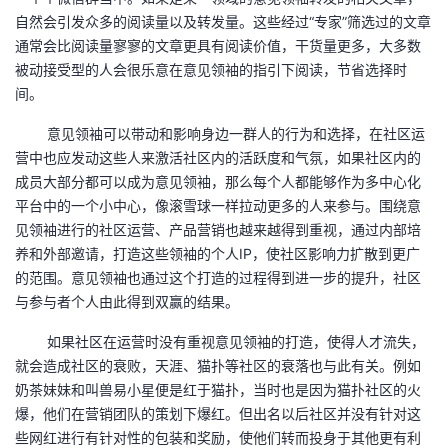
自然会引发众多的阅读量以及转发量。这些经过“专家”筛选过的文章
通常会比阅读量寥寥的文章更具有阅读价值，干货量更多，大多数
被动接受型的人会很乐意在意见领袖的指引下阅读，节省选择时
间。
意见领袖可以带动和影响身边一群人的行为和选择，在社区运
营中也应发动这些人来激活社区内的活跃度和气氛，如果社区内的
成员大部分都可以成为意见领袖，那么每个人都能够作为多中心化
平台中的一个小中心，像滚雪球一样拉动更多的人来参与。围绕意
见领袖进行的社区运营、产品营销也越来越得到重视，通过内部培
养和外部邀请，打造这些领袖的个人IP，使社区影响力扩散到更广
的范围。意见领袖也通过这个打造的过程得到进一步的提升，社区
与参与者个人由此得到双赢的结果。
如果社区在运营时没有重视意见领袖的打造，使得人才流失，
就会造成社区的衰败，天涯、猫扑等社区的衰落也与此有关。例如
奶茶妹妹和叫兽易小星便是红于猫扑，当时也是因为猫扑社区的火
爆，他们在营销团队的策划下爆红。但出名以后社区并没有针对这
些网红进行有针对性的包装和奖励，使他们转而投身于其他更有利