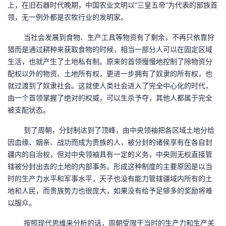
上，在旧石器时代晚期，中国农业文明以“三皇五帝”为代表的部族首
我
注
的
开
领，无一例外都是农牧行业的发明家。
的
Programs
发
当社会发展到食物、生产工具等物资有了剩余，不再只依靠狩
猎而是通过耕种来获取食物的时候，相当一部分人可以在固定区域
支
者
生活，也就产生了土地私有制。原来的首领慢慢地控制了除物资分
配权以外的物资、土地所有权，更进一步拥有了奴隶的所有权，也
持
学
就过渡到了奴隶社会。这就使人类社会进入了完全中心化的时代，
由一个首领掌握了绝对的权威，可以生杀予夺，其他人都属于完全
我
被支配状态。
堂
到了周朝，分封制达到了顶峰，由中央领袖把各区域土地分给
的
我
我
因血缘、姻亲、战功而成为贵族的人，被分封的诸侯享有在各自封
疆内的自治权，但对中央领袖具有一定的义务，中央则无权直接管
技
的
的
我
辖被分封出去的土地的内部事务。形成这种制度的主要原因是以当
时的生产力水平和军事水平，天子也没有能力管辖疆域内所有的土
术
云
课
的
我
地和人民，而贵族势力也很庞大，如果没有给予足够多的奖励将难
以服众。
支
声
程
认
的
我
按照现代思维来分析的话，周朝受限于当时的生产力和生产关