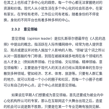
在其之上也形成了多中心化的趋势，每一个中心都无法掌握绝对的
资源和价值。现代人从小就生活在多个中心化的社会形态中，在家
有家长，在学校有老师，工作后公司有老板，随着身份的不停变
换，身处的不同平台也有着多种多样的中心。
2.3.2 意见领袖
意见领袖（opinion leader）是拉扎斯菲尔德最早在《人民的选
择》中提出的概念，指活跃在人际传播网络中，经常为他人提供意
见、观点或建议并对他人施加个人影响的人物。“领袖”这个词之所以
从对一国首脑的专门称谓，到现在被越来越多地用在各个领域的杰
出人才身上（例如商界领袖、行业领袖、文坛领袖、精神领袖、意
见领袖等），主要是由于现代人的关注点已经从简简单单的生存分
散到多种领域，譬如经济、艺术、体育、旅游等。只要有人群汇集
的地方，就可以形成一个小小的圈子和社区，而每一个小圈子也都
可以有自己的中心点，这个中心点就是意见领袖。
如果说在早期人们想要成为意见领袖，首先还要成为被业内中
心化机构所认可的专家，那么在互联网这个大舞台出现之后，造星
的机会可以说是数不胜数，只要是在某一个专业范畴有独到见解、