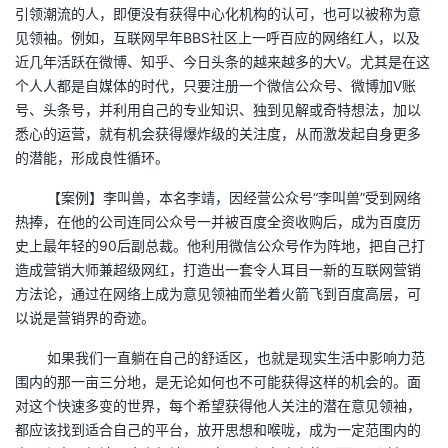
引领潮流的人，即便没有获得中心化机构的认可，也可以被称为意
见领袖。例如，互联网早年BBS社区上一呼百应的网络红人，以及
近几年活跃在微博、知乎、今日头条的越来越多的大V。尤其是在这
个人人都是自媒体的时代，只要注册一个微信公众号、微博加V账
号、头条号，并利用自己的专业知识、独到见解或奇特想法，加以
悉心的运营，就有机会获得爆炸级的关注度，从而激发起自身更多
的潜能，形成良性循环。
【案例】李叫兽，本名李靖，因经营公众号“李叫兽”受到网络
热捧，在他的公司连同公众号一并被百度全资收购后，成为百度历
史上最年轻的90后副总裁。他利用微信公众号作为阵地，把自己打
造成营销大师兼超级网红，打造出一套令人耳目一新的互联网营销
方法论，通过在网络上成为意见领袖而坐着火箭飞到百度高层，可
以说是营销界的奇迹。
如果我们一直躺在自己的舒适区，也就是现实生活中影响力范
围内的那一亩三分地，是无论如何也不可能获得这样的机会的。面
对这个快速多变的世界，每个希望获得他人关注的潜在意见领袖，
都应该找到适合自己的平台，放开思想和喉咙，成为一定范围内的