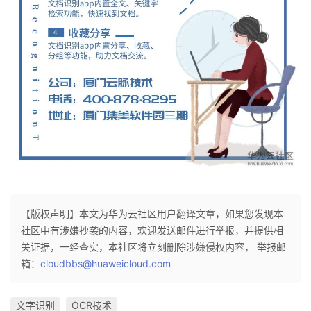
持
建
证
实
的
议
验
收
藏
【版权声明】本文为华为云社区用户翻译文章，如果您发现本
社区中有涉嫌抄袭的内容，欢迎发送邮件进行举报，并提供相
关证据，一经查实，本社区将立刻删除涉嫌侵权内容， 举报邮
箱：
cloudbbs@huaweicloud.com
文字识别
OCR技术