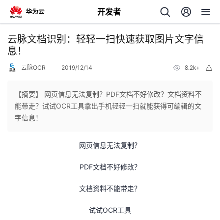
开发者
返
云脉文档识别：轻轻一扫快速获取图片文字信
回
息！
云脉OCR
2019/12/14
8.2k+
举
报
【摘要】 网页信息无法复制？PDF文档不好修改？文档资料不
能带走？试试OCR工具拿出手机轻轻一扫就能获得可编辑的文
个
字信息！
我
人
网页信息无法复制？
的
主
PDF文档不好修改？
开
文档资料不能带走？
页
试试OCR工具
发