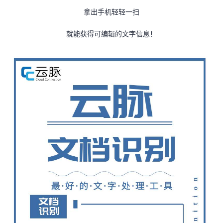
拿出手机轻轻一扫
者
就能获得可编辑的文字信息！
我
的
我
博
的
我
客
论
的
我
坛
圈
的
我
子
直
的
我
我
播
活
的
我
动
关
的