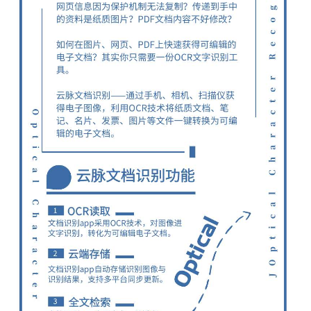
我
注
的
开
的
Programs
发
支
者
持
学
我
堂
的
我
我
技
的
的
我
术
云
课
的
我
支
声
程
认
的
我