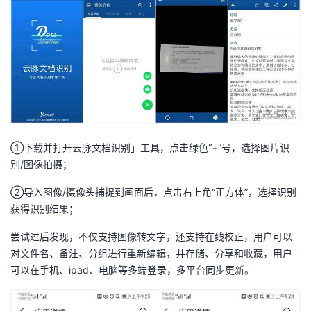
我
注
的
开
的
Programs
发
支
者
持
学
①下载并打开云脉文档识别」工具，点击绿色“+”号，选择图片识
我
堂
别/图像拍摄；
的
我
我
②导入图像/摄像头捕捉到画面后，点击右上角“正方体”，选择识别
获得识别结果；
技
的
的
我
尝试过后发现，不仅支持图像转文字，还支持在线校正，用户可以
术
云
课
的
我
对文件名、备注、分组进行重新编辑，并存储、分享和收藏，用户
可以在手机、ipad、电脑等多端登录，多平台同步更新。
支
声
程
认
的
我