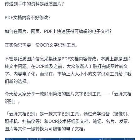
传递到手中的资料是纸质图片？
者
PDF文档内容不好修改？
我
如何在图片、网页、PDF上快速获得可编辑的电子文档？
的
我
其实你只需要一份OCR文字识别工具。
博
的
我
不管是纸质图片信息采集还是PDF文档内容修改，本质上都是图片
转文字问题。在OCR普及之前，大众依然人工敲打完成图片转文
客
论
的
我
字、内容电子化，而现在，市场上大大小小的文字识别工具给了我
们新的选择。
坛
圈
的
我
今天给大家分享一款好用简洁的图片文字识别工具——「云脉文档
识别」。
子
直
的
我
「云脉文档识别」是一款文字识别工具，通过光学设备（摄像机、
我
播
活
的
照相机、扫描仪等）和OCR技术将纸质文档、笔记、名片、发票、
图片等文件一键转换为可编辑的电子文档。
我
动
关
的