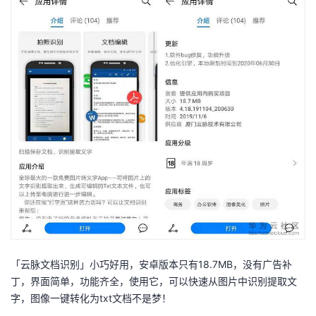
持
建
证
实
的
议
验
收
藏
「云脉文档识别」小巧好用，安卓版本只有18.7MB，没有广告补
丁，界面简单，功能齐全，使用它，可以快速从图片中识别提取文
字，图像一键转化为txt文档不是梦！