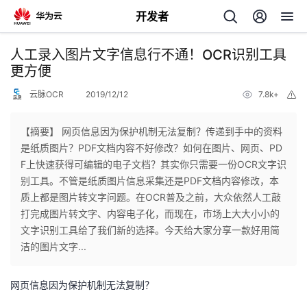
开发者
返
人工录入图片文字信息行不通！OCR识别工具
回
更方便
云脉OCR
2019/12/12
7.8k+
举
报
【摘要】 网页信息因为保护机制无法复制？传递到手中的资料
是纸质图片？PDF文档内容不好修改？如何在图片、网页、PD
个
F上快速获得可编辑的电子文档？其实你只需要一份OCR文字识
别工具。不管是纸质图片信息采集还是PDF文档内容修改，本
我
人
质上都是图片转文字问题。在OCR普及之前，大众依然人工敲
打完成图片转文字、内容电子化，而现在，市场上大大小小的
的
主
文字识别工具给了我们新的选择。今天给大家分享一款好用简
洁的图片文字...
开
页
网页信息因为保护机制无法复制？
发