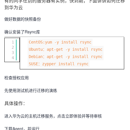
有的同学在别的服务器有实例，快到期，下面讲讲如何迁移
持
建
证
实
的
到华为云
议
验
收
做好数据的快照备份
确认安装了Rsync库
藏
1
CentOS:yum -y install rsync
2
Ubuntu：apt-get -y install rsync
3
Debian：apt-get -y install rsync
4
SUSE：zypper install rsync
检查授权应用
先使用测试机进行迁移的演练
具体操作：
进入华为云的主机迁移服务，点击立即体验并等待审核
下载Agent，并运行