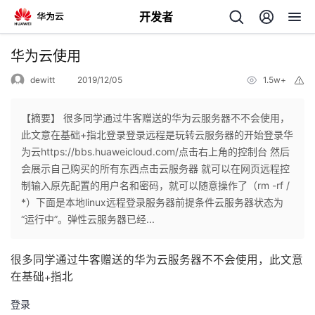
开发者
返
华为云使用
回
dewitt
2019/12/05
1.5w+
举
报
【摘要】 很多同学通过牛客赠送的华为云服务器不不会使用，
此文意在基础+指北登录登录远程是玩转云服务器的开始登录华
为云https://bbs.huaweicloud.com/点击右上角的控制台 然后
个
会展示自己购买的所有东西点击云服务器 就可以在网页远程控
制输入原先配置的用户名和密码，就可以随意操作了（rm -rf /
我
人
*）下面是本地linux远程登录服务器前提条件云服务器状态为
“运行中”。弹性云服务器已经...
的
主
很多同学通过牛客赠送的华为云服务器不不会使用，此文意
开
页
在基础+指北
登录
发