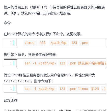
我
注
的
开
使用的登录工具（如PuTTY）与待登录的弹性云服务器之间网络连
通。例如，默认的22端口没有被防火墙屏蔽。
的
Programs
发
命令
支
者
在linux计算机的命令行中执行如下命令，变更权限。
持
学
1
chmod
400
/path/kp-
123
.pem
我
执行如下命令，登录弹性云服务器。
堂
1
ssh -i /path/kp-
123
.pem 默认用户名@弹性公网
的
我
我
假设Linux弹性云服务器的默认用户名是linux，弹性公网IP为
技
的
的
我
123.123.123.123，则命令如下：
1
ssh -i /path/kp-
123
.pem linux
@123
.123
术
云
课
的
我
ECS迁移
支
声
程
认
的
我