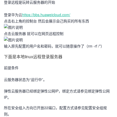
登录远程是玩转云服务器的开始
者
登录华为云
https://bbs.huaweicloud.com/
点击右上角的控制台 然后会展示自己购买的所有东西
我
点击云服务器 就可以在网页远程控制
的
我
输入原先配置的用户名和密码，就可以随意操作了（rm -rf /*）
博
的
我
下面是本地linux远程登录服务器
客
论
的
我
前提条件
坛
圈
的
我
云服务器状态为“运行中”。
子
直
的
我
弹性云服务器已经绑定弹性公网IP，绑定方式请参见绑定弹性公网
IP。
我
播
活
的
所在安全组入方向已开放22端口，配置方式请参见配置安全组规
我
动
关
的
则。