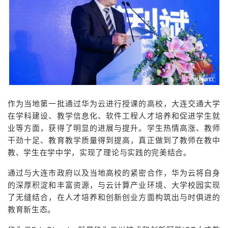
作为当地第一批通过华为云进行授课的高校，大连交通大学
在学科建设、教学信息化、软件工程人才培养和促进学生就
业等方面，获得了明显的进展与提升。学生热情高涨、教师
干劲十足、教育教学质量得到提高，真正做到了教师在教中
教、学生在学中学，实现了理论与实践的完美结合。
通过与大连市政府以及当地高校的紧密合作，华为云将自身
的深厚积淀和丰富资源，与云计算产业环境、大学校园实现
了无缝结合，在人才培养和创新创业方面构筑出与时俱进的
教育新生态。