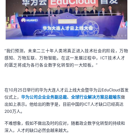
者
我
的
我
“我们预测，未来二三十年人类将真正进入技术社会的阶段，万物
博
的
我
感知、万物互联、万物智能。
在这一发展过程中，ICT技术人才
的匮乏将成为各行各业数字化转型的一大短板。
”
客
论
的
我
坛
圈
的
我
在10月25日举行的华为大连人才云上线大会暨华为云EduCloud首发
子
直
的
我
仪式上，
华为公司企业业务副总裁、全球行业解决方案总裁喻东
做
出如上表示。他给出的数字是，目前中国的ICT人才缺口已经高达
我
播
活
的
200万人。
不难想象，假如不做出及时的应对，随着政企数字化转型的持续和
我
动
关
的
深入，人才的缺口必然会越来越大。