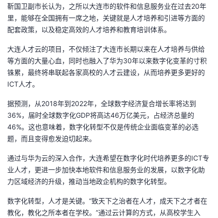
靳国卫副市长认为，之所以大连市的软件和信息服务业在过去20年
里，能够在全国拥有一席之地，关键就是人才培养和引进等方面的
配套政策，以及稳定高效的人才培养和教育培训体系。
大连人才云的项目，不仅倾注了大连市长期以来在人才培养与供给
等方面的大量心血，同时也融入了华为30年以来数字化变革的寸积
铢累，最终将串联起各家高校的人才云建设，从而培养更多更好的
ICT人才。
据预测，从2018年到2022年，全球数字经济复合增长率将达到
36%，届时全球数字化GDP将高达46万亿美元，占经济总量的
46%。这也意味着，数字化转型不仅是传统企业面临变革的必选
题，而且变得愈发迫切起来。
通过与华为云的深入合作，大连希望在数字化时代培养更多的ICT专
业人才，更进一步加快本地软件和信息服务业的发展，以数字化助
力区域经济的升级，推动当地政企机构的数字化转型。
数字化转型，人才是关键。“致天下之治者在人才，成天下之才者在
教化，教化之所本者在学校。”通过云计算的方式，从高校学生入