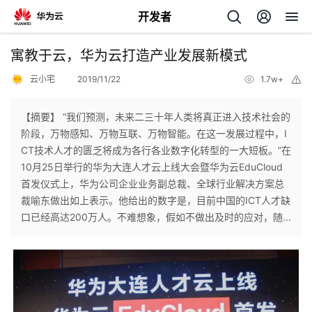
开发者
返
寓教于云，华为云打造产业发展新模式
回
云小宅
2019/11/22
1.7w+
举
报
【摘要】 “我们预测，未来二三十年人类将真正进入技术社会的
阶段，万物感知、万物互联、万物智能。在这一发展过程中，I
CT技术人才的匮乏将成为各行各业数字化转型的一大短板。”在
个
10月25日举行的华为大连人才云上线大会暨华为云EduCloud
首发仪式上，华为公司企业业务副总裁、全球行业解决方案总
我
人
裁喻东做出如上表示。他给出的数字是，目前中国的ICT人才缺
口已经高达200万人。不难想象，假如不做出及时的应对，随...
的
主
开
页
发