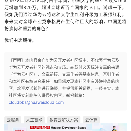
从1978年到2018年的四十年间，中国大学的毕业人数从16.5
万增加到820万，超过全球近百个国家的人口。试想一下，
假如我们通过华为云将这种大学生红利升级为工程师红利，
未来会对全球产业竞争格局产生何种巨大的影响，中国更将
扮演何种重要的角色？
我们由衷期待。
【声明】本内容来自华为云开发者社区博主，不代表华为云及
华为云开发者社区的观点和立场。转载时必须标注文章的来源
（华为云社区）、文章链接、文章作者等基本信息，否则作者
和本社区有权追究责任。如果您发现本社区中有涉嫌抄袭的内
容，欢迎发送邮件进行举报，并提供相关证据，一经查实，本
社区将立刻删除涉嫌侵权内容，举报邮箱：
cloudbbs@huaweicloud.com
云服务
人工智能
教育云解决方案
云计算