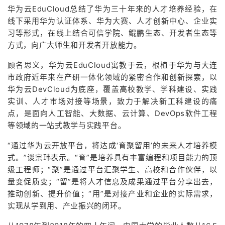
华为云EduCloud总结了华为三十年来的人才培养经验，在
线下采用华为认证体系、华为大赛、人才创新中心、企业实
习等形式，在线上结合可信学院、鲲鹏生态、开发者生态等
方式，向广大师生和开发者开放能力。
顾名思义，华为云EduCloud寓教于云，根植于华为与大连
市政府近年来在产研一体化领域的紧密合作和创新探索，以
华为云DevCloud为底座，覆盖高校教学、学科建设、实践
实训、人才市场对接等场景，致力于解决新工科建设的痛
点，是面向人工智能、大数据、云计算、DevOps软件工程
等领域的一站式教学与实践平台。
“通过华为云开放平台，将达成‘育聚留用’的未来人才培养模
式。”谈宗玮表示。“育”是培养具有丰富编程和项目能力的顶
级工程师；“聚”是通过平台汇聚学生、高校和合作伙伴，以
量变促质变；“留”是将人才信息及成果通过平台分享出去，
推动创新、提升价值；“用”是对接产业和企业的实际需求，
实现从学到用、产业振兴的闭环。