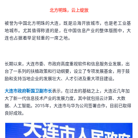
我
注
的
开
北方明珠，云上绽放
的
Programs
发
被誉为中国北方明珠的大连，既是沿海开放城市，也是老工业基
地城市。
尤其值得称道的是，在中国信息产业的整体版图中，大
支
者
连也占据着举足轻重的一席之地。
持
学
长期以来，大连市委、市政府高度重视软件和信息服务业发展，出
我
堂
台了一系列的扶植政策和行动纲要，设立了专项发展基金，用于鼓
励和支持当地企业的发展壮大、人才引进及重大项目建设。
的
我
我
大连市政府靳国卫副市长
表示，在过去的基础之上，大连近几年加
技
的
的
我
大了新一代信息技术产业的发展力度，其中就包括云计算、大数
据、人工智能。2015年，大连市与华为公司签署合作，目前已取得
术
云
课
的
我
良好成效。
支
声
程
认
的
我