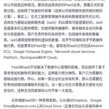
的公司就是这种情况。要改变运营良好的PaaS业务，需要正式的变
更过程，这阻碍了快速软件部署（迫使公司按照服务提供商的规则
行事）。事实上，在员工能够管理操作系统和数据库软件的公司，
选择名为基础设施即服务或（IaaS）的云模型可能是最好的。IaaS
是最基本的云服务模型，仅提供服务器硬件、服务器安全访问和备
份与恢复服务。客户负责所有的系统软件，包括操作系统和数据
库。IaaS通常按照使用的虚拟机数量、兆字节存储和兆字节数据传
输付费，但是费率比PaaS低一些。最知名的IaaS公司包括Amazon
EC2、Google Compute Engine、Microsoft Azure Services
Platform、Rackspace和HP Cloud。
PaaS和IaaS不仅解决了数据中心管理的困难，而且提供了基于
需求增加和删除资源的能力，这种能力称为弹性。客户只为需要的
基础设施付费。所以，如果一家企业的业务有旺季，那么仅需要在
旺季持续期间部署额外的能力。当一家公司在计算需求方面有大的
变化时，这种灵活性能够给公司节省一大笔钱。
云存储是IaaS的一种受限类型。公众通过Dropbox、Google
Drive和Amazon.com上的Cloud Drive（这里仅列出众多提供商中