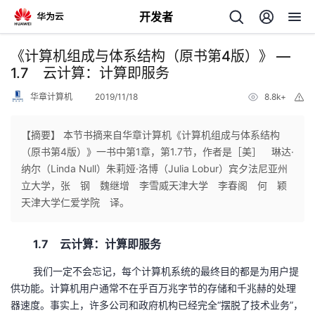
开发者
返
《计算机组成与体系结构（原书第4版）》 —
回
1.7 云计算：计算即服务
华章计算机
2019/11/18
8.8k+
举
报
【摘要】 本节书摘来自华章计算机《计算机组成与体系结构
（原书第4版）》一书中第1章，第1.7节，作者是［美］ 琳达·
个
纳尔（Linda Null）朱莉娅·洛博（Julia Lobur）宾夕法尼亚州
立大学，张 钢 魏继增 李雪威天津大学 李春阁 何 颖
我
人
天津大学仁爱学院 译。
的
主
1.7 云计算：计算即服务
开
页
我们一定不会忘记，每个计算机系统的最终目的都是为用户提
供功能。计算机用户通常不在乎百万兆字节的存储和千兆赫的处理
发
器速度。事实上，许多公司和政府机构已经完全“摆脱了技术业务”，