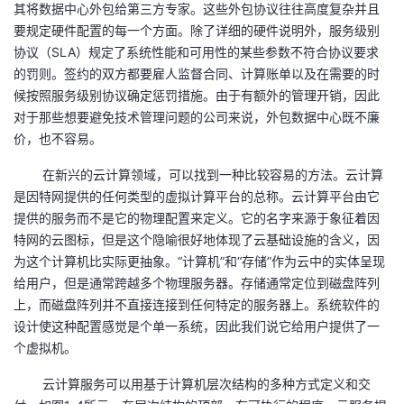
其将数据中心外包给第三方专家。这些外包协议往往高度复杂并且
要规定硬件配置的每一个方面。除了详细的硬件说明外，服务级别
者
协议（SLA）规定了系统性能和可用性的某些参数不符合协议要求
的罚则。签约的双方都要雇人监督合同、计算账单以及在需要的时
我
候按照服务级别协议确定惩罚措施。由于有额外的管理开销，因此
对于那些想要避免技术管理问题的公司来说，外包数据中心既不廉
的
我
价，也不容易。
博
的
我
在新兴的云计算领域，可以找到一种比较容易的方法。云计算
是因特网提供的任何类型的虚拟计算平台的总称。云计算平台由它
客
论
的
我
提供的服务而不是它的物理配置来定义。它的名字来源于象征着因
特网的云图标，但是这个隐喻很好地体现了云基础设施的含义，因
坛
圈
的
我
为这个计算机比实际更抽象。“计算机”和“存储”作为云中的实体呈现
给用户，但是通常跨越多个物理服务器。存储通常定位到磁盘阵列
子
直
的
我
上，而磁盘阵列并不直接连接到任何特定的服务器上。系统软件的
设计使这种配置感觉是个单一系统，因此我们说它给用户提供了一
我
播
活
的
个虚拟机。
我
动
关
的
云计算服务可以用基于计算机层次结构的多种方式定义和交