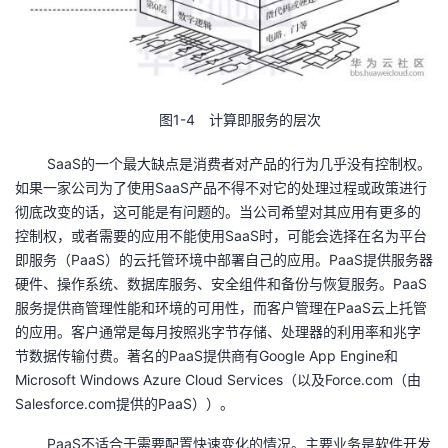
持
建
证
实
的
议
验
收
藏
图1-4 计算即服务的层次
SaaS的一个最大缺点是消费者对产品的行为几乎没有控制权。
如果一家公司为了使用SaaS产品不得不对它的处理过程或政策进行
彻底改变的话，这可能是有问题的。当公司希望对其应用有更多的
控制权，或者需要的应用不能使用SaaS时，可能会选择在名为平台
即服务（PaaS）的云托管环境中部署自己的应用。PaaS提供服务器
硬件、操作系统、数据库服务、安全组件和备份与恢复服务。PaaS
服务提供商管理性能和环境的可用性，而客户管理在PaaS云上托管
的应用。客户通常是每月按照兆字节存储、处理器的利用率和兆字
节数据传输付费。著名的PaaS提供商有Google App Engine和
Microsoft Windows Azure Cloud Services（以及Force.com（由
Salesforce.com提供的PaaS））。
PaaS不适合于需要配置快速变化的情况。主要业务是软件开发