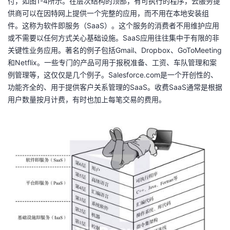
付，如图1-4所示。在层次结构的顶部，有可执行的程序，云服务提
我
注
的
开
供商可以在因特网上提供一个完整的应用，而不用在本地安装组
件。这称为软件即服务（SaaS）。这个服务的消费者不用维护应用
的
Programs
发
或不需要以任何方式关心基础设施。SaaS应用往往集中于有限的非
关键性业务应用。著名的例子包括Gmail、Dropbox、GoToMeeting
支
者
和Netflix。一些专门的产品可用于报税准备、工资、车队管理和案
例管理等，这仅仅是几个例子。Salesforce.com是一个开创性的、
持
学
功能齐全的、用于提供客户关系管理的SaaS。收费SaaS通常是根据
用户数量按月计费，有时也加上每笔交易的费用。
我
堂
的
我
我
技
的
的
我
术
云
课
的
我
支
声
程
认
的
我