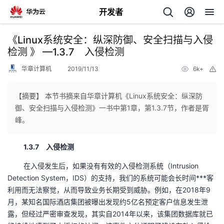
开发者
返
《Linux系统安全：纵深防御、安全扫描与入侵
回
检测 》 —1.3.7 入侵检测
华章计算机
2019/11/13
6k+
举
报
【摘要】 本节书摘来自华章计算机《Linux系统安全：纵深防
御、安全扫描与入侵检测》一书中第1章，第1.3.7节，作者是胥
个
峰。
我
人
1.3.7 入侵检测
在入侵发生后，如果没有有效的入侵检测系统（Intrusion
的
主
Detection System，IDS）的支持，我们的系统可能会长时间***客
利用而无法察觉，从而导致业务长期受到威胁。例如，在2018年9
开
页
月，某知名国际酒店集团被曝出发现约5亿名预定客户信息发生泄
露，但经过严密审查发现，其实自2014年以来，该集团数据库就已
发