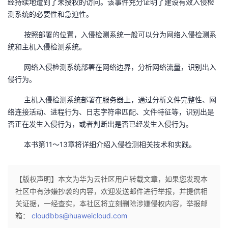
经持续地遭到了未授权的访问。该事件充分证明了建设有效入侵检
测系统的必要性和急迫性。
者
按照部署的位置，入侵检测系统一般可以分为网络入侵检测系
我
统和主机入侵检测系统。
的
我
网络入侵检测系统部署在网络边界，分析网络流量，识别出入
侵行为。
博
的
我
主机入侵检测系统部署在服务器上，通过分析文件完整性、网
络连接活动、进程行为、日志字符串匹配、文件特征等，识别出是
客
论
的
我
否正在发生入侵行为，或者判断出是否已经发生入侵行为。
坛
圈
的
我
本书第11～13章将详细介绍入侵检测相关技术和实践。
子
直
的
我
【版权声明】本文为华为云社区用户转载文章，如果您发现本
我
播
活
的
社区中有涉嫌抄袭的内容，欢迎发送邮件进行举报，并提供相
关证据，一经查实，本社区将立刻删除涉嫌侵权内容，举报邮
我
动
关
的
箱：
cloudbbs@huaweicloud.com