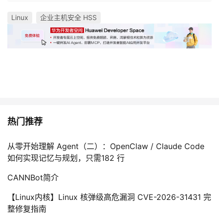
我
注
的
开
Linux
企业主机安全 HSS
的
Programs
发
支
者
持
学
我
堂
热门推荐
的
我
我
从零开始理解 Agent（二）：OpenClaw / Claude Code
技
的
的
我
如何实现记忆与规划，只需182 行
术
云
CANNBot简介
课
的
我
【Linux内核】Linux 核弹级高危漏洞 CVE-2026-31431 完
支
声
程
认
的
我
整修复指南