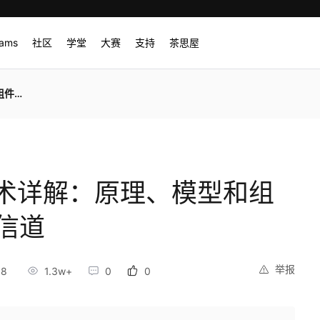
rams
社区
学堂
大赛
支持
茶思屋
理信道
技术详解：原理、模型和组
理信道
举报
38
1.3w+
0
0