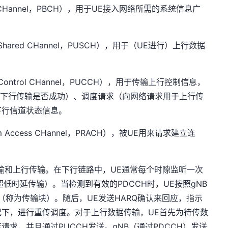
ast CHannel，PBCH），用于UE接入网络所需的系统信息广
k Shared CHannel，PUSCH），用于（UE进行）上行数据
k Control CHannel，PUCCH），用于传输上行控制信息，
示下行传输是否成功）、调度请求（向网络请求用于上行传
下行信道状态信息。
m Access CHannel，PRACH），被UE用来请求建立连
传输和上行传输。在下行链路中，UE通常每个时隙监听一次
超低时延传输）。当检测到有效的PDCCH时，UE按照gNB
（称为传输块）。随后，UE发送HARQ确认来回应，指示
下，进行重传调度。对于上行数据传输，UE首先为待传数
请求，并且通过PUCCH发送。gNB（通过PDCCH）发送