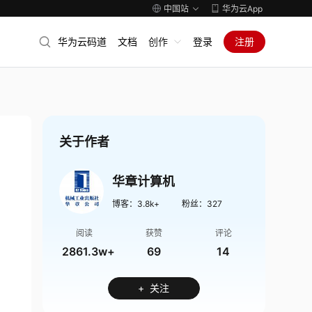
中国站
华为云App
华为云码道
文档
创作
登录
注册
关于作者
华章计算机
博客：
3.8k+
粉丝：
327
阅读
获赞
评论
2861.3w+
69
14
+ 关注