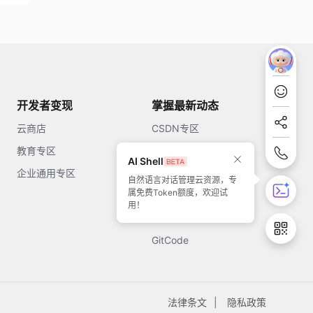
开发者变现
掌握最新动态
云商店
CSDN专区
教育专区
知乎
AI Shell
企业通用专区
开源中国
自然语言对话管理云资源，专
属免费Token额度，欢迎试
51CTO
用！
今日头条
GitCode
法律条文
隐私政策