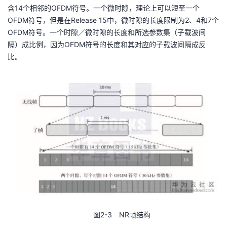
含14个相邻的OFDM符号。一个微时隙，理论上可以短至一个
我
注
的
开
OFDM符号，但是在Release 15中，微时隙的长度限制为2、4和7个
OFDM符号。一个时隙／微时隙的长度和所选参数集（子载波间
的
Programs
发
隔）成比例，因为OFDM符号的长度和其对应的子载波间隔成反
比。
支
者
持
学
我
堂
的
我
我
技
的
的
我
术
云
课
的
我
支
声
程
认
的
我
图2-3 NR帧结构