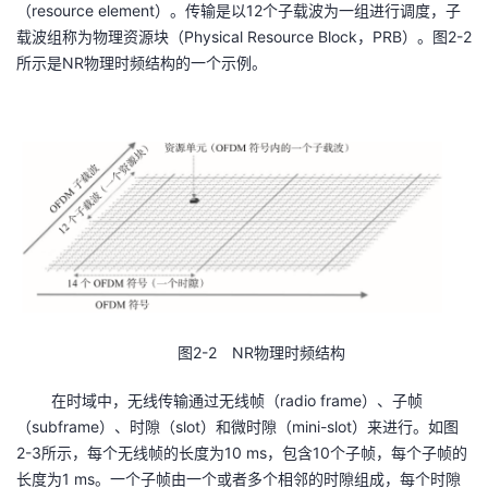
（resource element）。传输是以12个子载波为一组进行调度，子
载波组称为物理资源块（Physical Resource Block，PRB）。图2-2
者
所示是NR物理时频结构的一个示例。
我
的
我
博
的
我
客
论
的
我
坛
圈
的
我
子
直
的
我
图2-2 NR物理时频结构
在时域中，无线传输通过无线帧（radio frame）、子帧
我
播
活
的
（subframe）、时隙（slot）和微时隙（mini-slot）来进行。如图
2-3所示，每个无线帧的长度为10 ms，包含10个子帧，每个子帧的
我
动
关
的
长度为1 ms。一个子帧由一个或者多个相邻的时隙组成，每个时隙