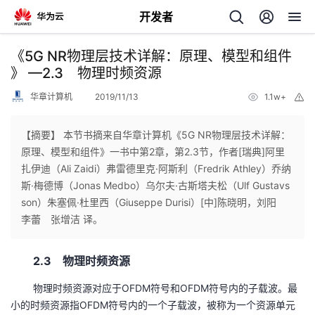
开发者
返
《5G NR物理层技术详解：原理、模型和组件
回
》 —2.3 物理时频资源
华章计算机
2019/11/13
1.1w+
举
报
【摘要】 本节书摘来自华章计算机《5G NR物理层技术详解：
原理、模型和组件》一书中第2章，第2.3节，作者[瑞典]阿里
个
扎伊迪（Ali Zaidi）弗雷德里克·阿斯利（Fredrik Athley）乔纳
斯·梅德博（Jonas Medbo）乌尔夫·古斯塔夫松（Ulf Gustavs
我
人
son）朱塞佩·杜里西（Giuseppe Durisi）[中]陈晓明，刘阳
李蕾 张增洁 译。
的
主
2.3 物理时频资源
开
页
物理时频资源对应于OFDM符号和OFDM符号内的子载波。最
发
小的时频资源指OFDM符号内的一个子载波，被称为一个资源单元