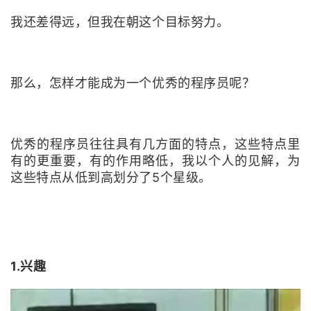
我还差得远，但我在朝这个目标努力。
者
我
那么，怎样才能成为一个优秀的程序员呢？
的
我
博
的
我
优秀的程序员往往具有几方面的特点，这些特点里
客
论
的
我
有的更重要，有的作用略低，我以个人的见解，为
这些特点从低到高划分了5个星级。
坛
圈
的
我
子
直
的
我
我
播
活
的
1.兴趣
我
动
关
的