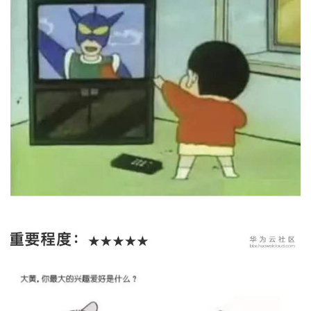
我
注
的
开
的
Programs
发
支
者
持
学
我
堂
的
我
我
技
的
的
我
术
云
课
的
我
支
声
程
认
的
我