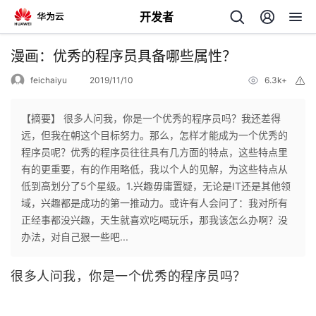
开发者
返
漫画：优秀的程序员具备哪些属性？
回
feichaiyu
2019/11/10
6.3k+
举
报
【摘要】 很多人问我，你是一个优秀的程序员吗？我还差得
远，但我在朝这个目标努力。那么，怎样才能成为一个优秀的
程序员呢？优秀的程序员往往具有几方面的特点，这些特点里
个
有的更重要，有的作用略低，我以个人的见解，为这些特点从
低到高划分了5个星级。1.兴趣毋庸置疑，无论是IT还是其他领
我
人
域，兴趣都是成功的第一推动力。或许有人会问了：我对所有
正经事都没兴趣，天生就喜欢吃喝玩乐，那我该怎么办啊？没
的
主
办法，对自己狠一些吧...
开
页
很多人问我，你是一个优秀的程序员吗？
发