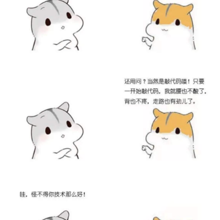
持
建
证
实
的
议
验
收
藏