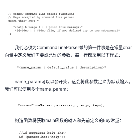
者
我
的
我
我们必须为CommandLineParser做的第一件事是在常量char
向量中定义我们需要或允许的参数，每一行都采用以下模式：
博
的
我
客
论
的
我
name_param可以以@开头，这会将此参数定义为默认输入。
坛
圈
的
我
我们可以使用多个name_param：
子
直
的
我
我
播
活
的
构造函数将获取main函数的输入和先前定义的key常量：
我
动
关
的