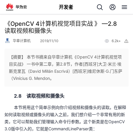
开发者
返
《OpenCV 4计算机视觉项目实战 》 —2.8
回
读取视频和摄像头
华章计算机
2019/11/10
6.2k+
举
报
【摘要】 本节书摘来自华章计算机《OpenCV 4计算机视觉项
目实战》 一书中第二章，第2.8节，作者[西班牙]大卫·米兰·埃
个
斯克里瓦（David Millán Escrivá）[西班牙]维尼休斯·G.门东萨
（Vinícius G. Mendon。
我
人
2.8 读取视频和摄像头
的
主
本节将用这个简单示例向你介绍视频和摄像头的读取。在解释
开
页
如何读取视频或摄像头的输入之前，我们想介绍一个非常有用的新
类，它可以帮助我们管理输入命令行参数。这个新类是在OpenCV
发
3.0版中引入的，它就是CommandLineParser类：