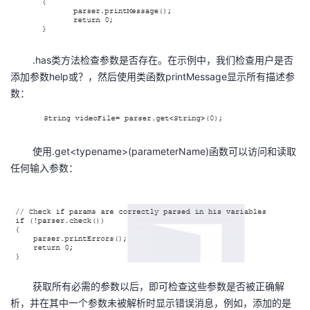
我
注
的
开
的
Programs
发
.has类方法检查参数是否存在。在示例中，我们检查用户是否
添加参数help或？，然后使用类函数printMessage显示所有描述参
支
者
数：
持
学
我
堂
使用.get<typename>(parameterName)函数可以访问和读取
任何输入参数：
的
我
我
技
的
的
我
术
云
课
的
我
支
声
程
认
的
我
获取所有必需的参数以后，即可检查这些参数是否被正确解
析，并在其中一个参数未被解析时显示错误消息，例如，添加的是