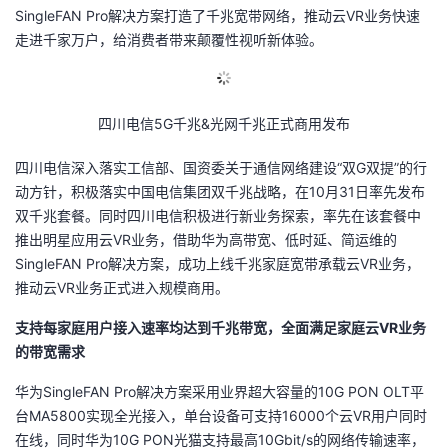
SingleFAN Pro解决方案打造了千兆宽带网络，推动云VR业务快速
的
Programs
发
者
走进千家万户，给消费者带来颠覆性视听新体验。
支
者
我
四川电信5G千兆&光网千兆正式商用发布
持
学
的
我
四川电信深入落实工信部、国资委关于通信网络建设“双G双提”的行
我
堂
博
的
我
动方针，积极落实中国电信集团双千兆战略，在10月31日率先发布
双千兆套餐。同时四川电信积极进行新业务探索，率先在该套餐中
的
我
客
论
的
我
我
推出明星应用云VR业务，借助华为高带宽、低时延、简运维的
SingleFAN Pro解决方案，成功上线千兆家庭宽带承载云VR业务，
技
的
坛
圈
的
我
的
我
推动云VR业务正式进入规模商用。
术
云
子
直
的
我
课
的
我
支持每家庭用户接入速率均达到千兆带宽，全面满足家庭云VR业务
的带宽需求
支
声
播
活
的
程
认
的
我
华为SingleFAN Pro解决方案采用业界超大容量的10G PON OLT平
台MA5800实现全光接入，单台设备可支持16000个云VR用户同时
持
建
动
关
证
实
的
在线，同时华为10G PON光猫支持最高10Gbit/s的网络传输速率，