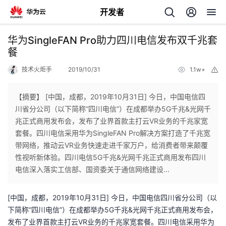
开发者
返
华为SingleFAN Pro助力四川电信发布双千兆套
回
餐
技术火炬手
2019/10/31
1.1w+
举
报
【摘要】 [中国，成都，2019年10月31日] 今日，中国电信四
川省分公司（以下简称“四川电信”）在成都举办5G千兆&光网千
个
兆正式商用发布会，发布了业界首款主打云VR业务的千兆家宽
套餐。四川电信采用华为SingleFAN Pro解决方案打造了千兆宽
我
人
带网络，推动云VR业务快速走进千家万户，给消费者带来颠覆
性视听新体验。四川电信5G千兆&光网千兆正式商用发布四川
我
的
主
电信深入落实工信部、国资委关于通信网络建设...
我
的
开
页
[中国，成都，2019年10月31日] 今日，中国电信四川省分公司（以
下简称“四川电信”）在成都举办5G千兆&光网千兆正式商用发布会，
我
的
开
发
发布了业界首款主打云VR业务的千兆家宽套餐。四川电信采用华为