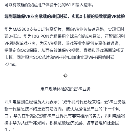
可以有效确保家庭用户体验千兆的Wi-Fi接入速率。
议
注
验
收
端到端确保VR业务承载的超低时延，实现0卡顿的极致家庭VR体验
藏
华为MA5800支持OLT独享切片，面向VR业务快速选路，实现低时
延0抖动。华为10G PON光猫采用全球首创的EAI算法，可智能识别
VR视频/游戏业务，为云VR视频、游戏等业务提供专享传输通道，
提供定向QoS保障，从而有效确保VR视频、直播和游戏画面流畅无
卡顿。同时配合SOC芯片和Wi-Fi空口加速实现Wi-Fi网络时延
<7ms。
用户现场体验家庭云VR业务
四川电信副总经理黄大九表示：“双千兆时代已经来临，云VR业务是
新一代信息技术的重要前沿方向，被认为是信息产业的‘下一个风
口’，华为在千兆家宽和VR产业界具有非常雄厚的实力，四川电信将
携手华为共建千兆光网，积极赋能经济发展、城市管理和社会民
生。”