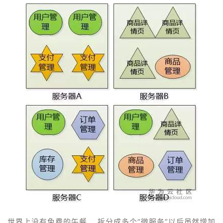
我
注
的
开
的
Programs
发
支
者
持
学
我
堂
的
我
我
技
的
的
我
术
云
课
的
我
支
声
程
认
的
我
世界上没有免费的午餐， 拆分成多个“微服务”以后虽然增加