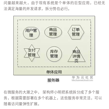
问量越来越大，由于现有系统是个单体的巨型应用，已经无
者
法满足海量的并发请求，拆分势在必行。
我
的
我
博
的
我
客
论
的
我
坛
圈
的
我
子
直
的
我
我
播
活
的
在微服务的大潮之中， 架构师小明把系统拆分成了多个服
务，根据需要部署在多个机器上，这些服务非常灵活，可以
我
动
关
的
随着访问量弹性扩展。