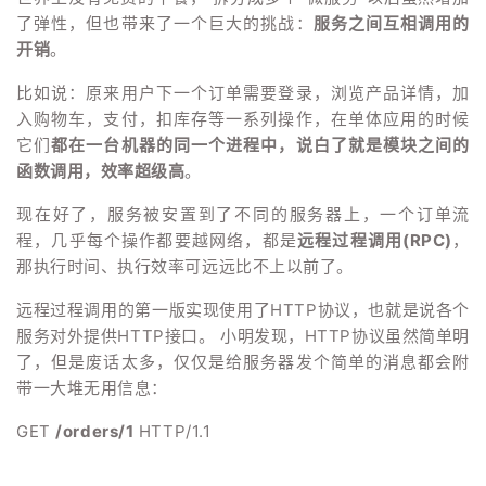
持
建
证
实
的
了弹性，但也带来了一个巨大的挑战：
服务之间互相调用的
开销
。
议
验
收
比如说：原来用户下一个订单需要登录，浏览产品详情，加
藏
入购物车，支付，扣库存等一系列操作，在单体应用的时候
它们
都在一台机器的同一个进程中，说白了就是模块之间的
函数调用，效率超级高
。
现在好了，服务被安置到了不同的服务器上，一个订单流
程，几乎每个操作都要越网络，都是
远程过程调用(RPC)
，
那执行时间、执行效率可远远比不上以前了。
远程过程调用的第一版实现使用了HTTP协议，也就是说各个
服务对外提供HTTP接口。 小明发现，HTTP协议虽然简单明
了，但是废话太多，仅仅是给服务器发个简单的消息都会附
带一大堆无用信息：
GET
/orders/1
HTTP/1.1