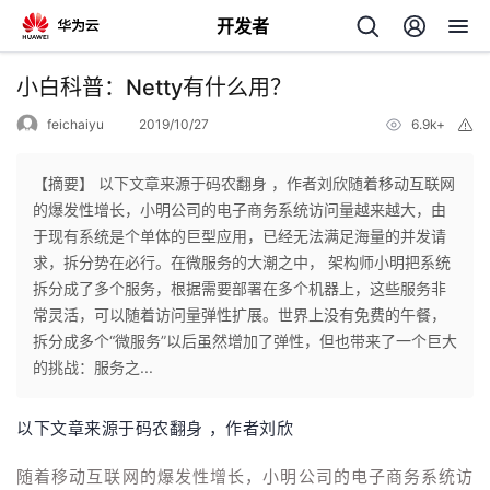
开发者
返
小白科普：Netty有什么用？
回
feichaiyu
2019/10/27
6.9k+
举
报
【摘要】 以下文章来源于码农翻身 ，作者刘欣随着移动互联网
的爆发性增长，小明公司的电子商务系统访问量越来越大，由
于现有系统是个单体的巨型应用，已经无法满足海量的并发请
个
求，拆分势在必行。在微服务的大潮之中， 架构师小明把系统
拆分成了多个服务，根据需要部署在多个机器上，这些服务非
我
人
常灵活，可以随着访问量弹性扩展。世界上没有免费的午餐，
拆分成多个“微服务”以后虽然增加了弹性，但也带来了一个巨大
的
主
的挑战：服务之...
开
页
以下文章来源于码农翻身
，作者刘欣
发
随着移动互联网的爆发性增长，小明公司的电子商务系统访