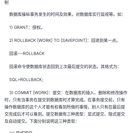
制
持
建
证
实
的
数据库操纵事务发生的时间及效果，对数据库实行监视等。如：
议
验
收
1) GRANT：授权。
藏
2) ROLLBACK [WORK] TO [SAVEPOINT]：回退到某一点。
回滚---ROLLBACK
回滚命令使数据库状态回到上次最后提交的状态。其格式为：
SQL>ROLLBACK;
3) COMMIT [WORK]：提交：在数据库的插入、删除和修改操作
时，只有当事务在提交到数据库时才算完成。在事务提交前，只有
操作数据库的这个人才能有权看到所做的事情，别人只有在最后提
交完成后才可以看到。提交数据有三种类型：显式提交、隐式提交
及自动提交。下面分别说明这三种类型：
(a) 显式提交