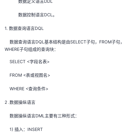
数据定义语言DDL
者
数据控制语言DCL。
我
1. 数据查询语言DQL
的
我
数据查询语言DQL基本结构是由SELECT子句，FROM子句，
WHERE子句组成的查询块：
博
的
我
SELECT <字段名表>
客
论
的
我
FROM <表或视图名>
坛
圈
的
我
WHERE <查询条件>
子
直
的
我
2 .数据操纵语言
我
播
活
的
数据操纵语言DML主要有三种形式：
1) 插入：INSERT
我
动
关
的