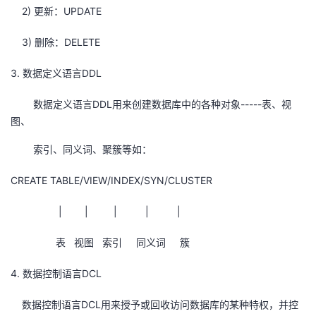
2) 更新：UPDATE
我
注
的
开
3) 删除：DELETE
的
Programs
发
3. 数据定义语言DDL
支
者
数据定义语言DDL用来创建数据库中的各种对象-----表、视
持
学
图、
索引、同义词、聚簇等如：
我
堂
CREATE TABLE/VIEW/INDEX/SYN/CLUSTER
的
我
我
| | | | |
技
的
的
我
表 视图 索引 同义词 簇
术
云
课
的
我
4. 数据控制语言DCL
支
声
程
认
的
我
数据控制语言DCL用来授予或回收访问数据库的某种特权，并控