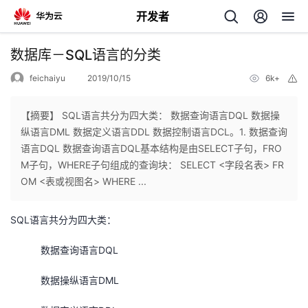
开发者
返
数据库－SQL语言的分类
回
feichaiyu
2019/10/15
6k+
举
报
【摘要】 SQL语言共分为四大类： 数据查询语言DQL 数据操
纵语言DML 数据定义语言DDL 数据控制语言DCL。1. 数据查询
语言DQL 数据查询语言DQL基本结构是由SELECT子句，FRO
个
M子句，WHERE子句组成的查询块： SELECT <字段名表> FR
OM <表或视图名> WHERE ...
我
人
SQL语言共分为四大类：
的
主
数据查询语言DQL
开
页
数据操纵语言DML
发