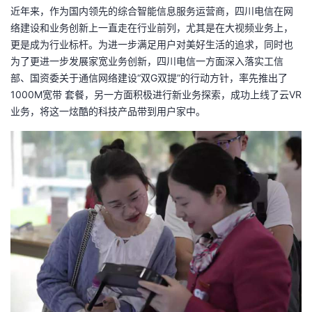
近年来，作为国内领先的综合智能信息服务运营商，四川电信在网
我
注
的
开
络建设和业务创新上一直走在行业前列，尤其是在大视频业务上，
更是成为行业标杆。为进一步满足用户对美好生活的追求，同时也
的
Programs
发
为了更进一步发展家宽业务创新，四川电信一方面深入落实工信
部、国资委关于通信网络建设“双G双提”的行动方针，率先推出了
支
者
1000M宽带 套餐，另一方面积极进行新业务探索，成功上线了云VR
业务，将这一炫酷的科技产品带到用户家中。
持
学
我
堂
的
我
我
技
的
的
我
术
云
课
的
我
支
声
程
认
的
我