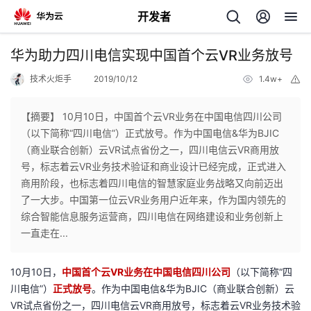
开发者
返
华为助力四川电信实现中国首个云VR业务放号
回
技术火炬手
2019/10/12
1.4w+
举
报
【摘要】 10月10日，中国首个云VR业务在中国电信四川公司
（以下简称“四川电信”）正式放号。作为中国电信&华为BJIC
（商业联合创新）云VR试点省份之一，四川电信云VR商用放
个
号，标志着云VR业务技术验证和商业设计已经完成，正式进入
商用阶段，也标志着四川电信的智慧家庭业务战略又向前迈出
我
人
了一大步。中国第一位云VR业务用户近年来，作为国内领先的
综合智能信息服务运营商，四川电信在网络建设和业务创新上
的
主
一直走在...
开
页
10月10日，
中国首个云VR业务在中国电信四川公司
（以下简称“四
川电信”）
正式放号
。作为中国电信&华为BJIC（商业联合创新）云
发
VR试点省份之一，四川电信云VR商用放号，标志着云VR业务技术验