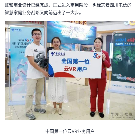
证和商业设计已经完成，正式进入商用阶段，也标志着四川电信的
者
智慧家庭业务战略又向前迈出了一大步。
我
的
我
博
的
我
客
论
的
我
坛
圈
的
我
子
直
的
我
我
播
活
的
中国第一位云VR业务用户
我
动
关
的