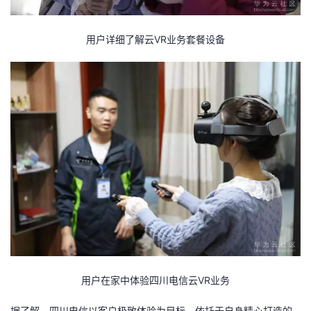
持
建
证
实
的
用户详细了解云VR业务套餐设备
议
验
收
藏
用户在家中体验四川电信云VR业务
据了解，四川电信以客户极致体验为目标，依托于自身精心打造的