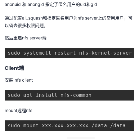
anonuid 和 anongid 指定了匿名用户的uid和gid
我
注
的
开
通过配置all_squash和指定匿名用户为nfs server上的常用用户，可
的
Programs
发
以省去很多权限问题。
支
者
然后重启nfs server端
持
学
sudo systemctl restart nfs-kernel-server
我
Client端
堂
安装 nfs client
的
我
我
sudo apt install nfs-common
技
的
的
我
mount远程nfs
术
云
课
的
我
sudo mount xxx.xxx.xxx.xxx:/data /data
支
声
程
认
的
我