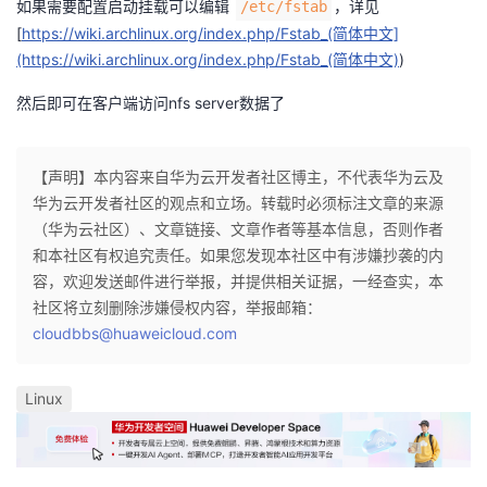
如果需要配置启动挂载可以编辑
，详见
/etc/fstab
持
建
证
实
的
[
https://wiki.archlinux.org/index.php/Fstab_(简体中文]
(https://wiki.archlinux.org/index.php/Fstab_(简体中文)
)
议
验
收
然后即可在客户端访问nfs server数据了
藏
【声明】本内容来自华为云开发者社区博主，不代表华为云及
华为云开发者社区的观点和立场。转载时必须标注文章的来源
（华为云社区）、文章链接、文章作者等基本信息，否则作者
和本社区有权追究责任。如果您发现本社区中有涉嫌抄袭的内
容，欢迎发送邮件进行举报，并提供相关证据，一经查实，本
社区将立刻删除涉嫌侵权内容，举报邮箱：
cloudbbs@huaweicloud.com
Linux