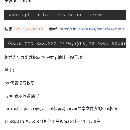
安装nfs server
者
sudo apt install nfs-kernel-server
我
编辑
，参考
https://linux.die.net/man/5/exports
/etc/exports
的
我
/data xxx.xxx.xxx.*(rw,sync,no_root_squash
博
的
我
格式为：导出数据盘 客户端ip地址（配置项）
客
论
的
我
其中：
坛
圈
的
我
rw 代表读写权限
子
直
的
我
sync 表示同步读写
我
播
活
的
no_root_squash 表示client保留对server共享文件夹的root权限
all_squash 表示client其他用户被map到一个匿名用户
我
动
关
的