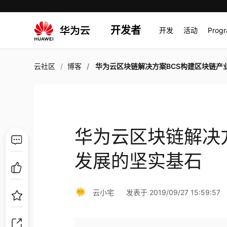
开发者
开发
活动
Prog
云社区
博客
华为云区块链解决方案BCS构建区块链产业发展的坚实
华为云区块链解决
发展的坚实基石
云小宅
发表于 2019/09/27 15:59:57