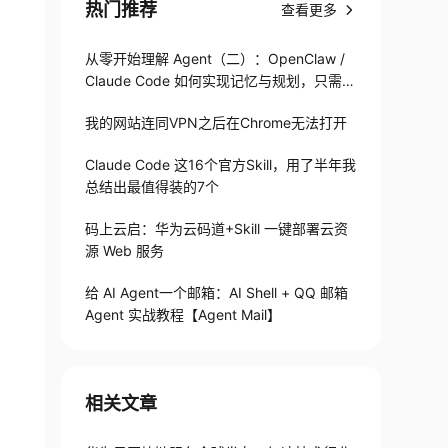
热门推荐
查看更多
从零开始理解 Agent（二）：OpenClaw /
Claude Code 如何实现记忆与规划，只需1
82 行
我的网站连同VPN之后在Chrome无法打开
Claude Code 这16个官方Skill，用了半年我
总结出最值得装的7个
码上云启：华为云码道+Skill 一键部署云资
源 Web 服务
给 AI Agent一个邮箱：AI Shell + QQ 邮箱
Agent 实战教程【Agent Mail】
相关文章