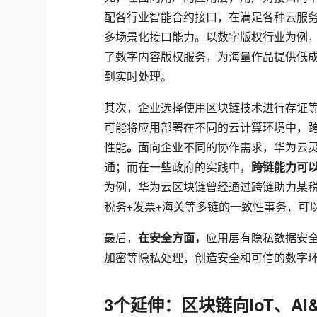
配各行业智能合约接口，在满足各种云服
多场景化接口能力。以数字版权行业为例
了数字内容版权服务，为海量作品提供低成
到实时处理。
其次，企业选择使用区块链技术进行存证
可能将应用部署在不同的云计算环境中，
性能
。
面向企业不同的协作需求，华为云
通；而在一些政府的实践中，
跨链能力可
为例，华为云区块链曾经通过跨链助力某税务
税务+发票+海关等多链的一致性事务，可
最后，
在安全方面，
应用层有隐私数据安
加密等隐私处理，创造安全和可信的数字
3个延伸：区块链向IoT、A