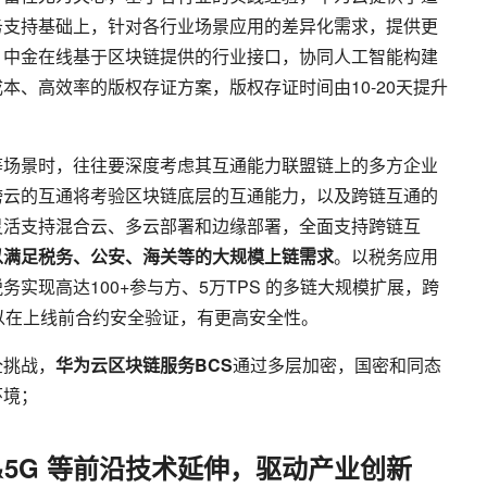
务支持基础上，针对各行业场景应用的差异化需求，提供更
，中金在线基于区块链提供的行业接口，协同人工智能构建
本、高效率的版权存证方案，版权存证时间由10-20天提升
等场景时，往往要深度考虑其互通能力联盟链上的多方企业
跨云的互通将考验区块链底层的互通能力，以及跨链互通的
灵活支持混合云、多云部署和边缘部署，全面支持跨链互
以满足税务、公安、海关等的大规模上链需求
。以税务应用
实现高达100+参与方、5万TPS 的多链大规模扩展，跨
以在上线前合约安全验证，有更高安全性。
全挑战，
华为云区块链服务BCS
通过多层加密，国密和同态
环境；
I&5G 等前沿技术延伸，驱动产业创新