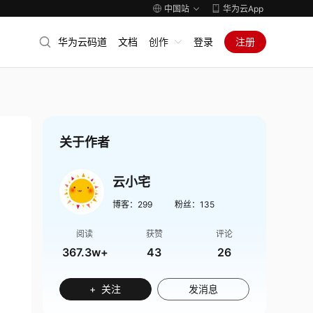
中国站
华为云App
华为云码道
文档
创作
登录
注册
关于作者
云小宅
博客：
299
粉丝：
135
阅读
获赞
评论
367.3w+
43
26
+ 关注
发消息