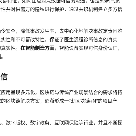
关键特征，如何让点对点数据可信的流通，也是5G时代的
全性并对供需方的隐私进行保护，通过共识机制建立多方信
指令安全，降低事故发生率，去中心化地解决事故定责困难
真实性和不可篡改特性，保证了医生远程诊断信息的真实
的真实性。
在智能制造方面，
智能设备实现可信身份认证，
理。
可信
链应用呈现多元化，区块链与传统产业场景结合的需求将持
的区块链解决方案，逐渐形成一批“区块链+N”的项目产
康、数字版权、数字政务、互联网保险等行业，并且不断探