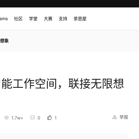
rams
社区
学堂
大赛
支持
茶思屋
限想象
：智能工作空间，联接无限想
举报
1.7w+
0
1