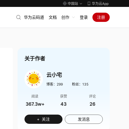
中国站
华为云App
华为云码道
文档
创作
登录
注册
关于作者
云小宅
博客：
299
粉丝：
135
阅读
获赞
评论
367.3w+
43
26
+ 关注
发消息