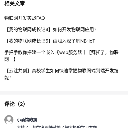
相关文章
物联网开发实战FAQ
【我的物联网成长记4】如何开发物联网应用？
【我的物联网成长记6】由浅入深了解NB-IoT
手把手教你搭建一个嵌入式web服务器丨【拜托了，物联
网！】
【云驻共创】高校学生如何快速掌握物联网端到端开发技
能？
评论（
2
）
小酒馆的猫
太棒了，初学者很快就能了解大概的学习方向。