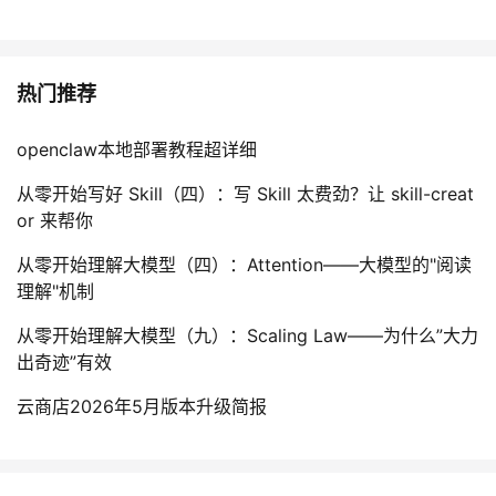
热门推荐
openclaw本地部署教程超详细
从零开始写好 Skill（四）：写 Skill 太费劲？让 skill-creat
or 来帮你
从零开始理解大模型（四）：Attention——大模型的"阅读
理解"机制
从零开始理解大模型（九）：Scaling Law——为什么”大力
出奇迹”有效
云商店2026年5月版本升级简报