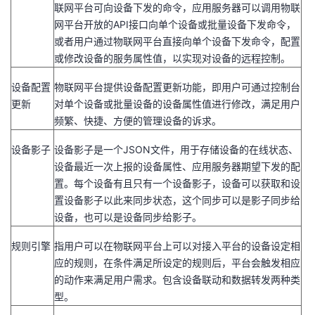
联网平台可向设备下发的命令，应用服务器可以调用物联
网平台开放的API接口向单个设备或批量设备下发命令，
或者用户通过物联网平台直接向单个设备下发命令，配置
或修改设备的服务属性值，以实现对设备的远程控制。
设备配置
物联网平台提供设备配置更新功能，即用户可通过控制台
更新
对单个设备或批量设备的设备属性值进行修改，满足用户
频繁、快捷、方便的管理设备的诉求。
设备影子
设备影子是一个JSON文件，用于存储设备的在线状态、
设备最近一次上报的设备属性、应用服务器期望下发的配
置。每个设备有且只有一个设备影子，设备可以获取和设
置设备影子以此来同步状态，这个同步可以是影子同步给
设备，也可以是设备同步给影子。
规则引擎
指用户可以在物联网平台上可以对接入平台的设备设定相
应的规则，在条件满足所设定的规则后，平台会触发相应
的动作来满足用户需求。包含设备联动和数据转发两种类
型。