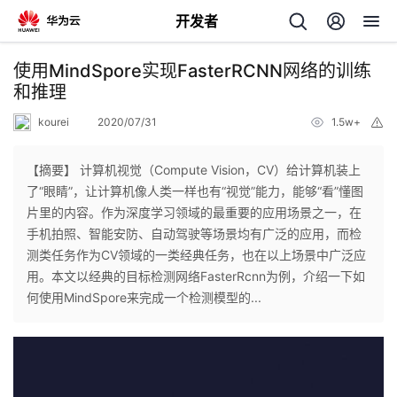
开发者
返
使用MindSpore实现FasterRCNN网络的训练
回
和推理
kourei
2020/07/31
1.5w+
举
报
【摘要】 计算机视觉（Compute Vision，CV）给计算机装上
了“眼睛”，让计算机像人类一样也有“视觉”能力，能够“看”懂图
个
片里的内容。作为深度学习领域的最重要的应用场景之一，在
手机拍照、智能安防、自动驾驶等场景均有广泛的应用，而检
我
人
测类任务作为CV领域的一类经典任务，也在以上场景中广泛应
用。本文以经典的目标检测网络FasterRcnn为例，介绍一下如
的
主
何使用MindSpore来完成一个检测模型的...
开
页
发