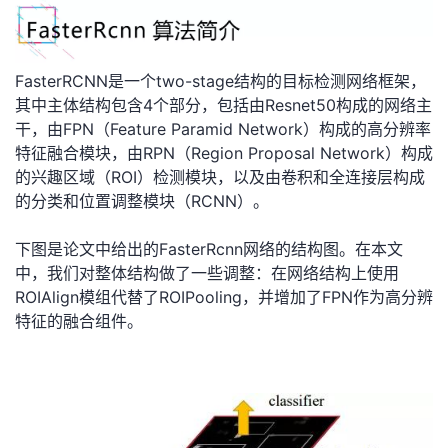
我
注
的
开
的
Programs
发
FasterRCNN是一个two-stage结构的目标检测网络框架，
其中主体结构包含4个部分，包括由Resnet50构成的网络主
支
者
干，由FPN（Feature Paramid Network）构成的高分辨率
特征融合模块，由RPN（Region Proposal Network）构成
持
学
的兴趣区域（ROI）检测模块，以及由卷积和全连接层构成
的分类和位置调整模块（RCNN）。
我
堂
下图是论文中给出的FasterRcnn网络的结构图。在本文
的
我
我
中，我们对整体结构做了一些调整：在网络结构上使用
ROIAlign模组代替了ROIPooling，并增加了FPN作为高分辨
技
的
的
我
特征的融合组件。
术
云
课
的
我
支
声
程
认
的
我