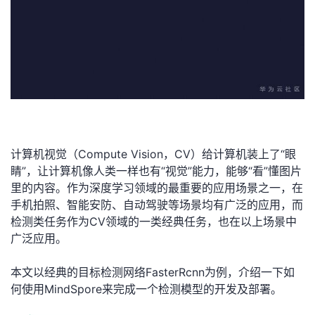
者
我
的
我
博
的
我
计算机视觉（Compute Vision，CV）给计算机装上了“眼
客
论
的
我
睛”，让计算机像人类一样也有“视觉”能力，能够“看”懂图片
里的内容。作为深度学习领域的最重要的应用场景之一，在
坛
圈
的
我
手机拍照、智能安防、自动驾驶等场景均有广泛的应用，而
检测类任务作为CV领域的一类经典任务，也在以上场景中
子
直
的
我
广泛应用。
我
播
活
的
本文以经典的目标检测网络FasterRcnn为例，介绍一下如
何使用MindSpore来完成一个检测模型的开发及部署。
我
动
关
的