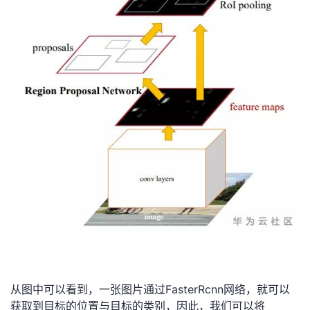
持
建
证
实
的
议
验
收
藏
从图中可以看到，一张图片通过FasterRcnn网络，就可以
获取到目标的位置与目标的类别，因此，我们可以将