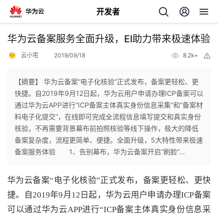
开发者
返
华为云备案服务全面升级，EI助力带来极速体验
回
云小宅
2019/09/18
8.2k+
举
报
【摘要】 华为云备案“电子化核验”正式发布，备案更轻松、更
快捷。自2019年9月12日起，华为云用户申请办理ICP备案可以
通过华为云APP进行“ICP备案主体真实身份信息采集”和“备案材
个
料电子化提交”，在线即可完成全流程信息填写提交和真实身份
核验，不再需要背景幕布前拍照核验等线下操作，极大的降低
我
人
备案复杂度，流程更简单、便捷。全面升级，5大特性带来极速
备案服务体验 1、告别幕布，华为云备案开启“刷脸”...
我
的
主
华为云备案“电子化核验”正式发布，备案更轻松、更快
我
的
开
页
捷。自2019年9月12日起，华为云用户申请办理ICP备案
可以通过华为云APP进行“ICP备案主体真实身份信息采
我
的
开
发