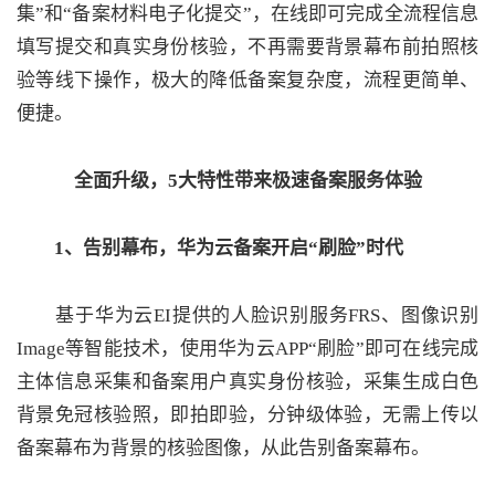
集”和“备案材料电子化提交”，在线即可完成全流程信息
的
Programs
发
者
填写提交和真实身份核验，不再需要背景幕布前拍照核
验等线下操作，极大的降低备案复杂度，流程更简单、
支
者
我
便捷。
持
学
的
我
全面升级，5大特性带来极速备案服务体验
我
堂
博
的
我
1、告别幕布，华为云备案开启“刷脸”时代
的
我
客
论
的
我
我
技
的
坛
圈
的
我
的
我
基于华为云EI提供的人脸识别服务FRS、图像识别
Image等智能技术，使用华为云APP“刷脸”即可在线完成
术
云
子
直
的
我
课
的
我
主体信息采集和备案用户真实身份核验，采集生成白色
支
声
播
活
的
程
认
的
我
背景免冠核验照，即拍即验，分钟级体验，无需上传以
备案幕布为背景的核验图像，从此告别备案幕布。
持
建
动
关
证
实
的