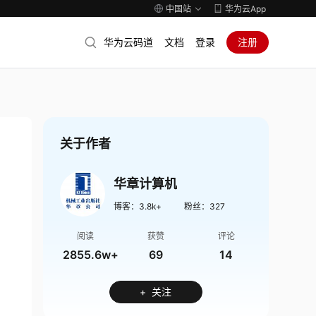
中国站
华为云App
华为云码道
文档
登录
注册
关于作者
华章计算机
博客：
3.8k+
粉丝：
327
阅读
获赞
评论
2855.6w+
69
14
+ 关注