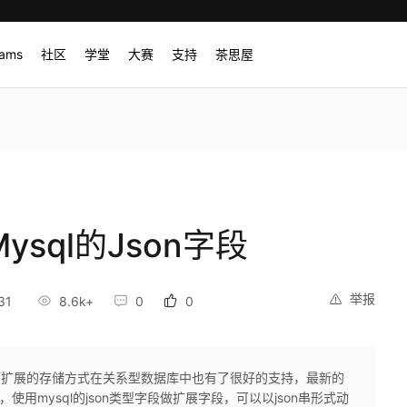
rams
社区
学堂
大赛
支持
茶思屋
ysql的Json字段
举报
31
8.6k+
0
0
，可扩展的存储方式在关系型数据库中也有了很好的支持，最新的
，使用mysql的json类型字段做扩展字段，可以以json串形式动