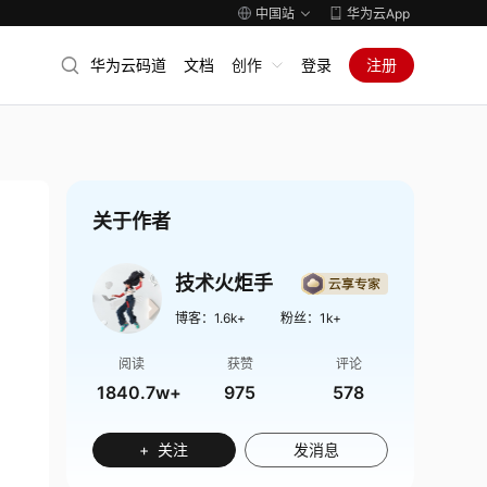
中国站
华为云App
华为云码道
文档
创作
登录
注册
关于作者
技术火炬手
博客：
1.6k+
粉丝：
1k+
阅读
获赞
评论
1840.7w+
975
578
+ 关注
发消息