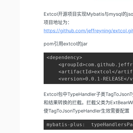
Extcol开源项目实现Mybatis与mysql的
项目地址为：
https://github.com/jeffreyning/extcol.gi
pom引用extcol的jar
<dependency>

    <groupId>com.github.jeffr
    <artifactId>extcol</artif
    <version>0.0.1-RELEASE</v
Extcol包中TypeHandler子类TagToJ
和结果转换的拦截。拦截父类为ExtBeanWr
使TagToJsonTypeHandler生效需要配置
mybatis-plus:  typeHandlersPa