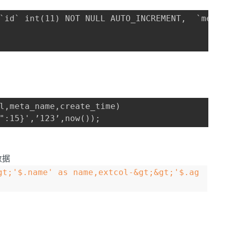
 `id` int(11) NOT NULL AUTO_INCREMENT,  `me
l,meta_name,create_time) 

":15}',’123’,now());
数据
gt;'$.name' as name,extcol-&gt;&gt;'$.ag