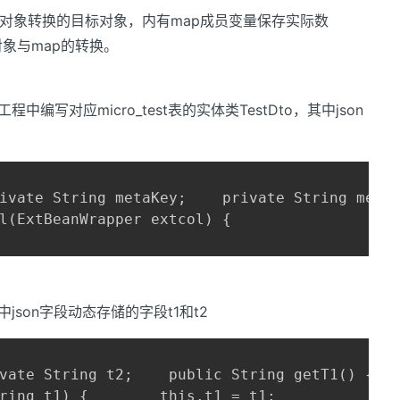
作为json对象转换的目标对象，内有map成员变量保存实际数
n做对象与map的转换。
中编写对应micro_test表的实体类TestDto，其中json
。
ivate String metaKey;    private String metaN
l(ExtBeanWrapper extcol) {

库中json字段动态存储的字段t1和t2
vate String t2;    public String getT1() {   
ring t1) {        this.t1 = t1;
