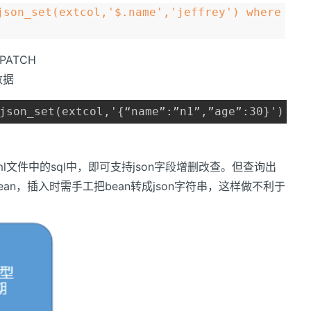
json_set(extcol,'$.name','jeffrey') where
PATCH
数据
json_set(extcol,'{“name”:”n1”,”age”:30}') wh
xml文件中的sql中，即可支持json字段增删改查。但查询出
ean，插入时需手工把bean转成json字符串，这样做不利于