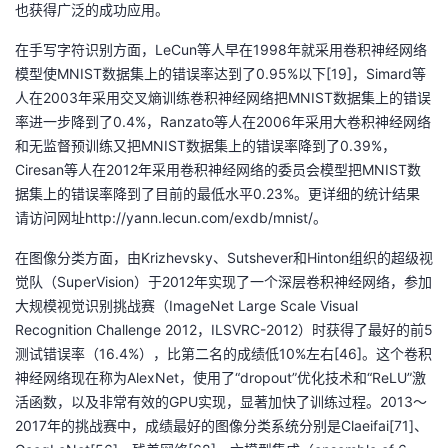
也获得广泛的成功应用。
者
在手写字符识别方面，LeCun等人早在1998年就采用卷积神经网络
模型使MNIST数据集上的错误率达到了0.95%以下[19]，Simard等
我
人在2003年采用交叉熵训练卷积神经网络把MNIST数据集上的错误
率进一步降到了0.4%，Ranzato等人在2006年采用大卷积神经网络
的
我
和无监督预训练又把MNIST数据集上的错误率降到了0.39%，
Ciresan等人在2012年采用卷积神经网络的委员会模型把MNIST数
博
的
我
据集上的错误率降到了目前的最低水平0.23%。更详细的统计结果
请访问网址http://yann.lecun.com/exdb/mnist/。
客
论
的
我
在图像分类方面，由Krizhevsky、Sutshever和Hinton组织的超级视
坛
圈
的
我
觉队（SuperVision）于2012年实现了一个深层卷积神经网络，参加
大规模视觉识别挑战赛（ImageNet Large Scale Visual
子
直
的
我
Recognition Challenge 2012，ILSVRC-2012）时获得了最好的前5
测试错误率（16.4%），比第二名的成绩低10%左右[46]。这个卷积
我
播
活
的
神经网络现在称为AlexNet，使用了“dropout”优化技术和“ReLU”激
活函数，以及非常有效的GPU实现，显著加快了训练过程。2013～
我
动
关
的
2017年的挑战赛中，成绩最好的图像分类系统分别是Claeifai[71]、