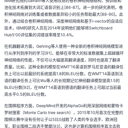
IBM研究院的Sainath等人使用改进的卷积神经网络结构、预训练和
池化技术拓展到大词汇语音识别上[86-87]。进一步的研究表明，卷
积神经网络对训练集或者数据差异较小的任务帮助最大[88-90]。此
外，通过结合卷积神经网络、深度神经网络和基于i-vector的自适应
技术，IBM的研究人员在2014年说明他们能够将Switchboard
Hub5′00评估集的词错误率降至10.4%。
在机器翻译方面，Gehring等人使用一种全新的卷积神经网络模型进
行从序列到序列的学习[91]，能够在非常大的标准数据集上超越循环
神经网络的性能，不仅可以大幅提高翻译速度，同时也提高了翻译
质量。比如，这种全新的模型在WMT’16英语到罗马尼亚语的翻译任
务上可比以前最好的系统提高1.8的BLEU分数，在WMT’14英语到法
语的翻译任务上可比Wu等人的长短期记忆神经翻译模型提高1.5的
BLEU分数[92]，在WMT’14英语到德语的翻译任务上可超过当前最
高水平0.5的BLEU分数。
在围棋程序方面，DeepMind开发的AlphaGo利用深层网络和蒙特卡
罗树搜索（Monte Carlo tree search），2015年10月首次在完整的
围棋比赛中没有任何让子以5比0战胜了人类的专业选手、欧洲冠
军、职业围棋二段选手樊麾[93]，这也是计算机围棋程序首次击败