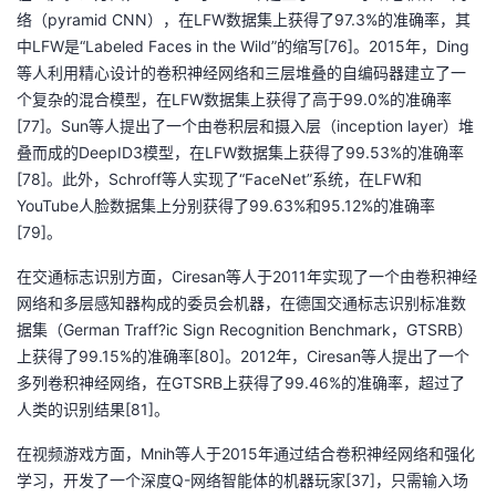
持
建
证
实
的
络（pyramid CNN），在LFW数据集上获得了97.3%的准确率，其
中LFW是“Labeled Faces in the Wild”的缩写[76]。2015年，Ding
议
验
收
等人利用精心设计的卷积神经网络和三层堆叠的自编码器建立了一
个复杂的混合模型，在LFW数据集上获得了高于99.0%的准确率
藏
[77]。Sun等人提出了一个由卷积层和摄入层（inception layer）堆
叠而成的DeepID3模型，在LFW数据集上获得了99.53%的准确率
[78]。此外，Schroff等人实现了“FaceNet”系统，在LFW和
YouTube人脸数据集上分别获得了99.63%和95.12%的准确率
[79]。
在交通标志识别方面，Ciresan等人于2011年实现了一个由卷积神经
网络和多层感知器构成的委员会机器，在德国交通标志识别标准数
据集（German Traff?ic Sign Recognition Benchmark，GTSRB）
上获得了99.15%的准确率[80]。2012年，Ciresan等人提出了一个
多列卷积神经网络，在GTSRB上获得了99.46%的准确率，超过了
人类的识别结果[81]。
在视频游戏方面，Mnih等人于2015年通过结合卷积神经网络和强化
学习，开发了一个深度Q-网络智能体的机器玩家[37]，只需输入场