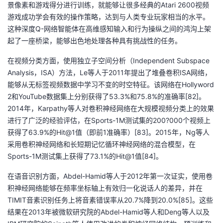
景像素和游戏得分进行训练，就能够让很多经典的Atari 2600视频
游戏成功学会有效的操作策略，达到与人类专业玩家相当的水平。
这种深度Q-网络智能体在高维感知输入和行为操纵之间的鸿沟上架
起了一座桥梁，能够出色地处理各种具有挑战性的任务。
在视频分类方面，使用独立子空间分析（Independent Subspace
Analysis，ISA）方法，Le等人于2011年提出了堆叠卷积ISA网络，
能够从无标签视频数据中学习不变的时空特征。该网络在Hollyword
2和YouTube数据集上分别获得了53.3%和75.8%的准确率[82]。
2014年，Karpathy等人对卷积神经网络在大规模视频分类上的效果
进行了广泛的经验评估，在Sports-1M测试集的200?000个视频上
获得了63.9%的Hit@1值（即前1准确率）[83]。2015年，Ng等人
采用卷积神经网络和长短期记忆循环神经网络的混合模型，在
Sports-1M测试集上获得了73.1%的Hit@1值[84]。
在语音识别方面，Abdel-Hamid等人于2012年第一次证实，使用卷
积神经网络能够在频率坐标轴上有效归一化说话人的差异，并在
TIMIT音素识别任务上将音素错误率从20.7%降到20.0%[85]。这些
结果在2013年被微软研究院的Abdel-Hamid等人和Deng等人以及