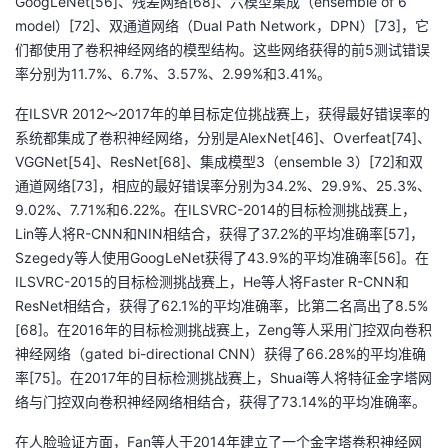
GoogLeNet[56]、残差网络[68]、六模型集成（ensemble of 6
我
注
的
开
model）[72]、双通道网络（Dual Path Network，DPN）[73]，它
们都使用了卷积神经网络的模型结构。这些网络获得的前5测试错误
的
Programs
发
率分别为11.7%、6.7%、3.57%、2.99%和3.41%。
在ILSVR 2012～2017年的单目标定位挑战赛上，获得最好错误率的
支
者
系统都集成了卷积神经网络，分别是AlexNet[46]、Overfeat[74]、
VGGNet[54]、ResNet[68]、集成模型3（ensemble 3）[72]和双
持
学
通道网络[73]，相应的最好错误率分别为34.2%、29.9%、25.3%、
9.02%、7.71%和6.22%。在ILSVRC-2014的目标检测挑战赛上，
我
堂
Lin等人将R-CNN和NIN相结合，获得了37.2%的平均准确率[57]，
Szegedy等人使用GoogLeNet获得了43.9%的平均准确率[56]。在
的
我
我
ILSVRC-2015的目标检测挑战赛上，He等人将Faster R-CNN和
ResNet相结合，获得了62.1%的平均准确率，比第二名高出了8.5%
技
的
的
我
[68]。在2016年的目标检测挑战赛上，Zeng等人采用门控双向卷积
神经网络（gated bi-directional CNN）获得了66.28%的平均准确
术
云
课
的
我
率[75]。在2017年的目标检测挑战赛上，Shuai等人将特征金字塔网
络与门控双向卷积神经网络相结合，获得了73.14%的平均准确率。
支
声
程
认
的
我
在人脸验证方面，Fan等人于2014年建立了一个金字塔卷积神经网