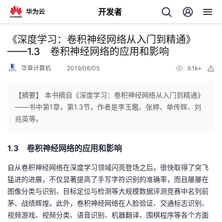
开发者
返
《深度学习：卷积神经网络从入门到精通》
回
——1.3 卷积神经网络的应用和影响
华章计算机
2019/06/05
9.1k+
举
报
【摘要】 本书摘自《深度学习：卷积神经网络从入门到精通》
——书中第1章，第1.3节，作者是李玉鑑、张婷、单传辉、刘
个
兆英等。
我
人
1.3 卷积神经网络的应用和影响
的
主
自从卷积神经网络在深度学习领域闪亮登场之后，很快取得了突飞
猛进的进展，不仅显著提高了手写字符识别的准确率，而且屡屡在
开
页
图像分类与识别、目标定位与检测等大规模数据评测竞赛中名列前
茅、战绩辉煌。此外，卷积神经网络在人脸验证、交通标志识别、
发
视频游戏、视频分类、语音识别、机器翻译、围棋程序等各个方面