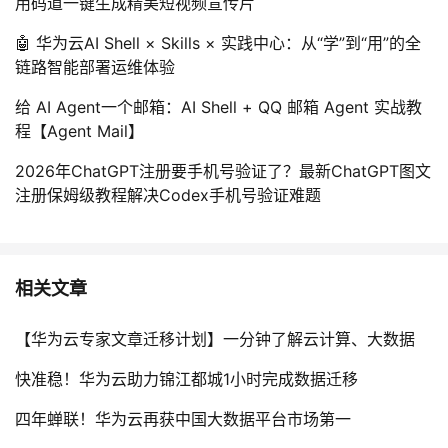
用码道一键生成精美短视频宣传片
🤖 华为云AI Shell × Skills × 实践中心：从“学”到“用”的全
链路智能部署运维体验
给 AI Agent一个邮箱：AI Shell + QQ 邮箱 Agent 实战教
程【Agent Mail】
2026年ChatGPT注册要手机号验证了？最新ChatGPT图文
注册保姆级教程解决Codex手机号验证难题
相关文章
【华为云专家文章迁移计划】一分钟了解云计算、大数据
快准稳！华为云助力锦江都城1小时完成数据迁移
四年蝉联！华为云再获中国大数据平台市场第一